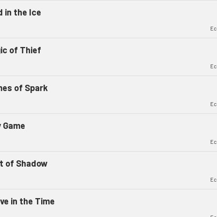
 in the Ice
Ec
ic of Thief
Ec
es of Spark
Ec
y Game
Ec
t of Shadow
Ec
ve in the Time