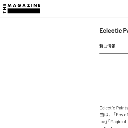
Eclectic
新曲情報
Eclectic 
曲は、「Boy of Do
Ice」「Magic of