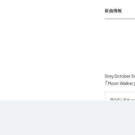
新曲情報
Grey Oct
「Moon Wa
月の近くをゆっ
そばをゆっくり
は、柔らかなエ
重なり、深みの
いきます。エレ
なり、夜の静け