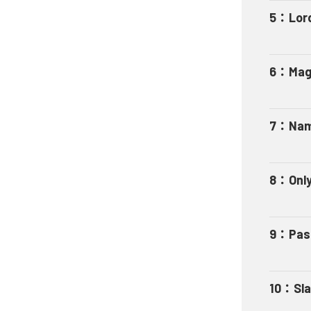
5
：
Lord
6
：
Mag
7
：
Nam
8
：
Onl
9
：
Pas
10
：
Sla