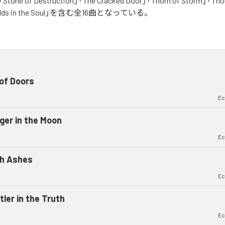
」「Stone of Destruction」「The Cracked Door」「Thorn of Storm」「Tho
rlds in the Soul」を含む全16曲となっている。
of Doors
Ec
ger in the Moon
Ec
h Ashes
Ec
tler in the Truth
Ec