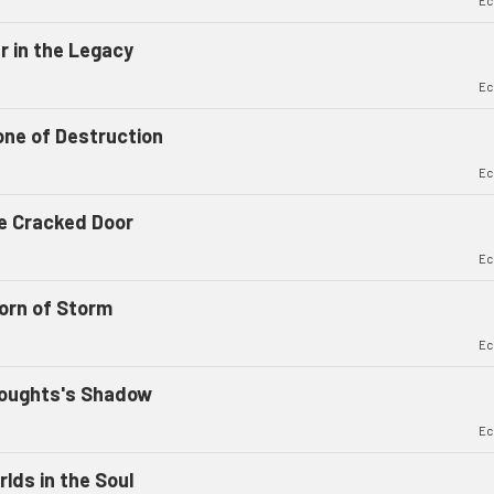
Ec
r in the Legacy
Ec
one of Destruction
Ec
e Cracked Door
Ec
orn of Storm
Ec
oughts's Shadow
Ec
lds in the Soul