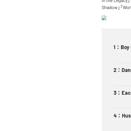
in the Legacy
Shadow」「Wo
1
：
Boy 
2
：
Dan
3
：
Eac
4
：
Hus