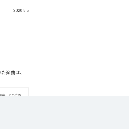
2026.8.6
信された楽曲は、
ぶ夜、その光の
の中心となるの
ーの音色が静かに
りと時間が流れて
着いたビートが重
かな旋律とギター