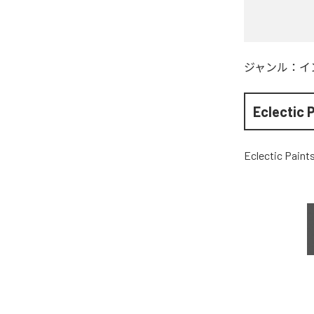
ジャンル：
イ
Eclectic 
Eclectic Paint