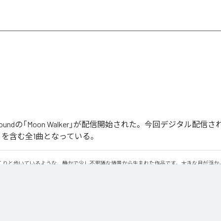
ober Soundの「Moon Walker」が配信開始された。今回デジタル配
lker」を含む全1曲となっている。
くりと歩いているような、静かで少し不思議な情景から生まれた作品です。大きな月が浮か
と進んでいく。足取りは軽く、まるで僅かに浮かびながら歩いているような感覚。サウンド
レクトリックピアノの旋律です。落ち着いたビートの上で穏やかに流れるメロディに、ギタ
あるムーディな空気を作り出しています。旋律とリズムが自然に繰り返されながら、ゆっく
クトリックピアノの柔らかな響きと、さりげなく加わるギターの余韻。それらを支える落ち
さに馴染む心地よいサウンドに仕上がっています。穏やかなリズムに身を委ねながら、柔ら