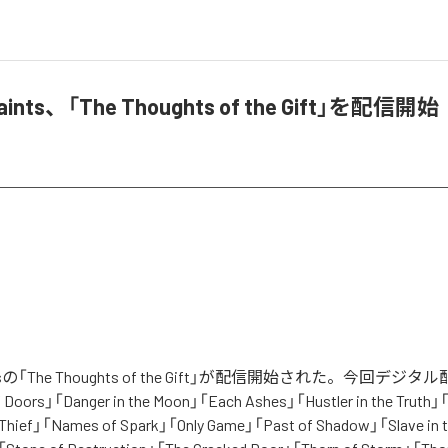
 Paints、「The Thoughts of the Gift」を配信開始
Paintsの「The Thoughts of the Gift」が配信開始された。今回デ
ors」「Danger in the Moon」「Each Ashes」「Hustler in the Truth」「L
 Thief」「Names of Spark」「Only Game」「Past of Shadow」「Slave in 