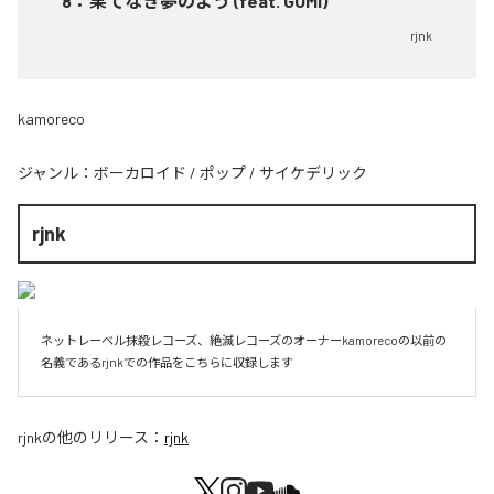
8
：
果てなき夢のよう (feat. GUMI)
rjnk
kamoreco
ジャンル：
ボーカロイド
/
ポップ
/
サイケデリック
rjnk
ネットレーベル抹殺レコーズ、絶滅レコーズのオーナーkamorecoの以前の
名義であるrjnkでの作品をこちらに収録します
rjnk
の他のリリース：
rjnk