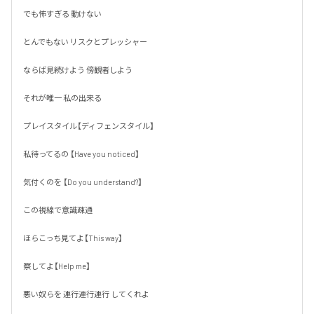
でも怖すぎる 動けない 

とんでもない リスクとプレッシャー

ならば見続けよう 傍観者しよう

それが唯一 私の出来る 

プレイスタイル【ディフェンスタイル】

私待ってるの 【Have you noticed】

気付くのを 【Do you understand?】

この視線で意識疎通

ほらこっち見てよ【This way】

察してよ【Help me】

悪い奴らを 連行連行連行 してくれよ
