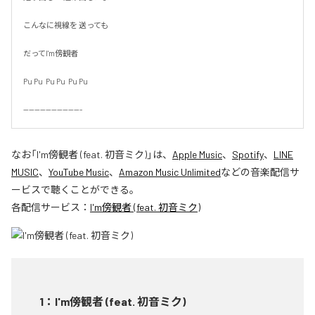
こんなに視線を 送っても

だってI'm傍観者

Pu Pu  Pu Pu  Pu Pu

---------------------
なお「
I'm傍観者 (feat. 初音ミク)
」は、
Apple Music
、
Spotify
、
LINE
MUSIC
、
YouTube Music
、
Amazon Music Unlimited
などの音楽配信サ
ービスで聴くことができる。
各配信サービス：
I'm傍観者 (feat. 初音ミク)
1
：
I'm傍観者 (feat. 初音ミク)