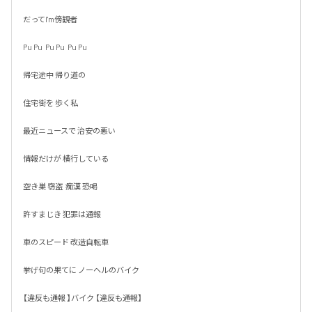
だってI'm傍観者

Pu Pu  Pu Pu  Pu Pu

帰宅途中 帰り道の

住宅街を 歩く私

最近ニュースで 治安の悪い

情報だけが 横行している

空き巣 窃盗  痴漢 恐喝

許すまじき 犯罪は通報

車のスピード 改造自転車

挙げ句の果てに ノーヘルのバイク

【違反も通報 】バイク 【違反も通報】
