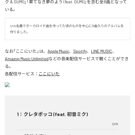
ク & GUMI)」「果てなき夢のよう (feat. GUMI)」を含む全8曲となって
いる。
rjnk名義でボーカロイド曲を作ってた頃のものを中心に8曲入りのアルバムを
作りました。
なお「
ここにいた
」は、
Apple Music
、
Spotify
、
LINE MUSIC
、
Amazon Music Unlimited
などの音楽配信サービスで聴くことができ
る。
各配信サービス：
ここにいた
1
：
クレタポッコ (feat. 初音ミク)
rjnk