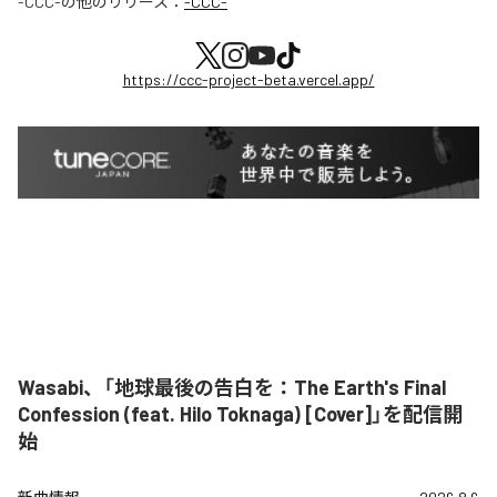
-CCC-
の他のリリース：
-CCC-
https://ccc-project-beta.vercel.app/
Wasabi、「地球最後の告白を：The Earth's Final
Confession (feat. Hilo Toknaga) [Cover]」を配信開
始