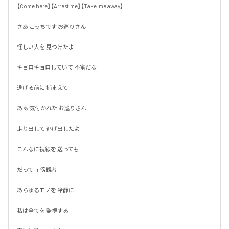
【Come here】【Arrest me】【Take  me away】

さあ こっちです お巡りさん

怪しい人を 見つけたよ

キョロキョロしていて 不審だな

逃げる前に 捕まえて

あぁ 気付かれた お巡りさん

走り出して 逃げ出したよ

こんなに視線を 送っても

だってI'm傍観者

あらゆるモノを 冷静に

私は全てを 監視する
