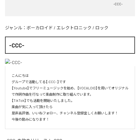
-CCC-
ジャンル：
ボーカロイド
/
エレクトロニック
/
ロック
-CCC-
こんにちは

グループで活動してる【-CCC- 】です

【Youtube】でフリーミュージックを始め、【VOCALOID】を用いてオリジナル
で作詞作曲を行なって楽曲制作に取り組んでいます。

【TikTok】でも活動を開始いたしました。

楽曲が気に入って頂けたら

是非高評価、いいねフォロー、チャンネル登録宜しくお願いします！

今後の励みになります！