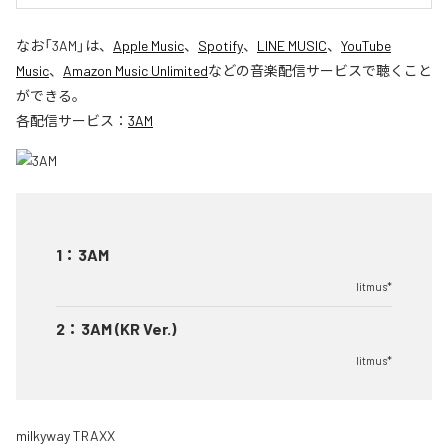
なお「
3AM
」は、
Apple Music
、
Spotify
、
LINE MUSIC
、
YouTube
Music
、
Amazon Music Unlimited
などの音楽配信サービスで聴くこと
ができる。
各配信サービス：
3AM
1
：
3AM
litmus*
2
：
3AM (KR Ver.)
litmus*
milkyway TRAXX