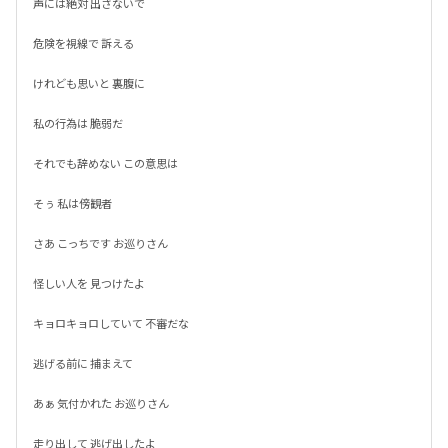
声には絶対 出さないで

危険を視線で 訴える

けれども思いと 裏腹に

私の行為は 脆弱だ

それでも辞めない この意思は

そぅ 私は傍観者

さあ こっちです お巡りさん

怪しい人を 見つけたよ

キョロキョロしていて 不審だな

逃げる前に 捕まえて

あぁ 気付かれた お巡りさん

走り出して 逃げ出したよ
