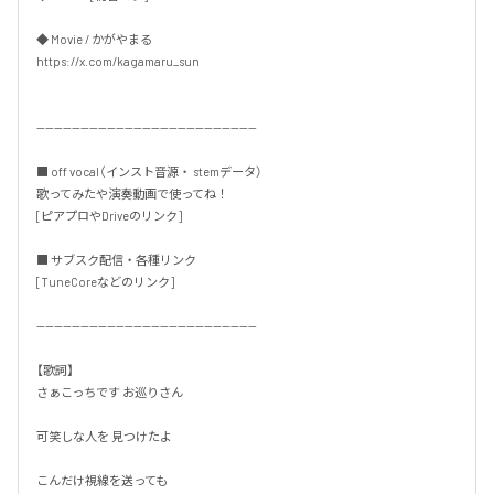
◆ Movie / かがやまる

https://x.com/kagamaru_sun

--------------------------------------------------

■ off vocal（インスト音源・ stemデータ）

歌ってみたや演奏動画で使ってね！

[ピアプロやDriveのリンク]

■ サブスク配信・各種リンク

[TuneCoreなどのリンク]

--------------------------------------------------

【歌詞】

さぁこっちです お巡りさん

可笑しな人を 見つけたよ

こんだけ視線を送っても
