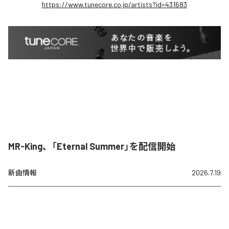
https://www.tunecore.co.jp/artists?id=431683
MR-King、「Eternal Summer」を配信開始
新曲情報
2026.7.19