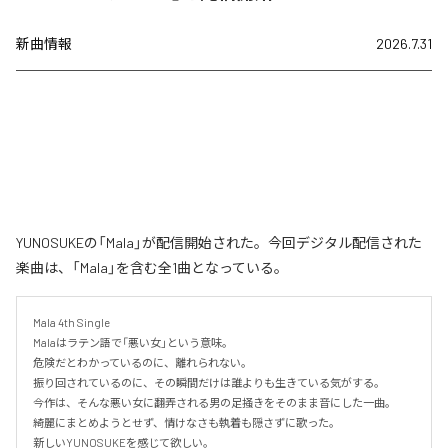
新曲情報
2026.7.31
YUNOSUKEの「Mala」が配信開始された。今回デジタル配信された
楽曲は、「Mala」を含む全1曲となっている。
Mala 4th Single

Malaはラテン語で「悪い女」という意味。

危険だとわかっているのに、離れられない。

振り回されているのに、その瞬間だけは誰よりも生きている気がする。

今作は、そんな悪い女に翻弄される男の足掻きをそのまま音にした一曲。

綺麗にまとめようとせず、情けなさも執着も隠さずに歌った。

新しいYUNOSUKEを感じて欲しい。