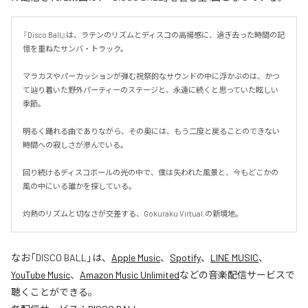
『Disco Ball』は、ラテンのリズムとディスコの高揚感に、過ぎ去った時間の記
憶を重ねたサンバ・トラック。

マラカスやパーカッションが弾む祝祭的なサウンドの中に浮かぶのは、かつ
て辿り着いた野外パーティーのステージと、永遠に続くと思っていた眩しい
季節。

明るく踊れる曲でありながら、その奥には、もう二度と戻ることのできない
時間への寂しさが滲んでいる。

回り続けるディスコボールの光の中で、僕は失われた風景と、今もどこかの
風の中にいる誰かを探している。

灼熱のリズムと切なさが交差する、Gokuraku Virtual.の新境地。
なお「
DISCO BALL
」は、
Apple Music
、
Spotify
、
LINE MUSIC
、
YouTube Music
、
Amazon Music Unlimited
などの音楽配信サービスで
聴くことができる。