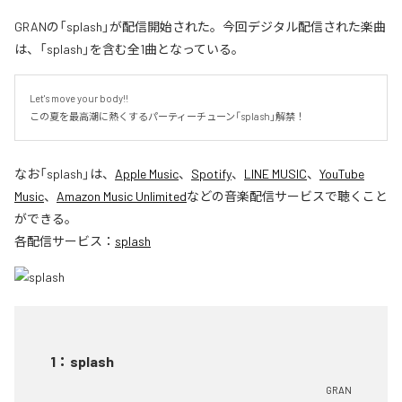
GRANの「splash」が配信開始された。今回デジタル配信された楽曲
は、「splash」を含む全1曲となっている。
Let's move your body!!

この夏を最高潮に熱くするパーティーチューン「splash」解禁！
なお「
splash
」は、
Apple Music
、
Spotify
、
LINE MUSIC
、
YouTube
Music
、
Amazon Music Unlimited
などの音楽配信サービスで聴くこと
ができる。
各配信サービス：
splash
1
：
splash
GRAN