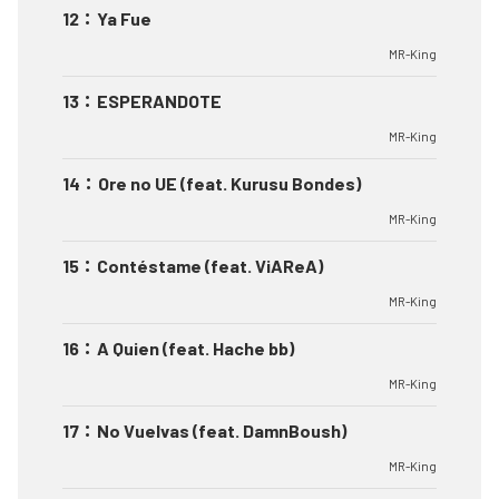
12
：
Ya Fue
MR-King
13
：
ESPERANDOTE
MR-King
14
：
Ore no UE (feat. Kurusu Bondes)
MR-King
15
：
Contéstame (feat. ViAReA)
MR-King
16
：
A Quien (feat. Hache bb)
MR-King
17
：
No Vuelvas (feat. DamnBoush)
MR-King