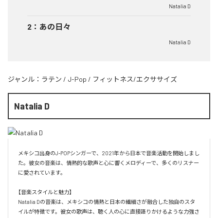
Natalia D
2
：
あの日々
Natalia D
ジャンル：
ラテン
/
J-Pop
/
フィットネス/エクササイズ
Natalia D
メキシコ出身のJ-POPシンガーで、2021年から日本で音楽活動を開始しまし
た。彼女の音楽は、情熱的な歌声と心に響くメロディーで、多くのリスナー
に愛されています。

【音楽スタイルと魅力】

Natalia Dの音楽は、メキシコの情熱と日本の繊細さが融合した独自のスタ
イルが特徴です。彼女の歌声は、聴く人の心に直接語りかけるような力強さ