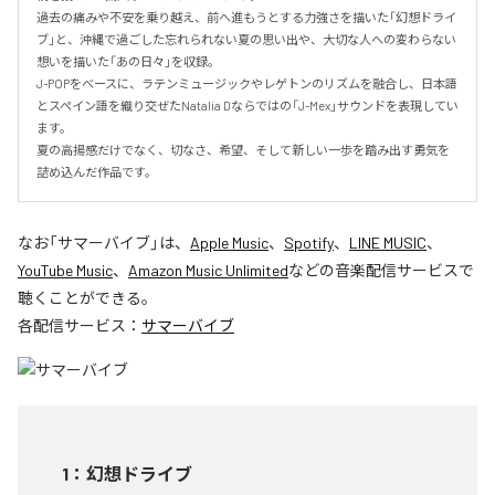
過去の痛みや不安を乗り越え、前へ進もうとする力強さを描いた「幻想ドライ
ブ」と、沖縄で過ごした忘れられない夏の思い出や、大切な人への変わらない
想いを描いた「あの日々」を収録。

J-POPをベースに、ラテンミュージックやレゲトンのリズムを融合し、日本語
とスペイン語を織り交ぜたNatalia Dならではの「J-Mex」サウンドを表現してい
ます。

夏の高揚感だけでなく、切なさ、希望、そして新しい一歩を踏み出す勇気を
詰め込んだ作品です。
なお「
サマーバイブ
」は、
Apple Music
、
Spotify
、
LINE MUSIC
、
YouTube Music
、
Amazon Music Unlimited
などの音楽配信サービスで
聴くことができる。
各配信サービス：
サマーバイブ
1
：
幻想ドライブ