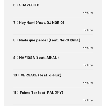
6
：
SUAVECITO
MR-King
7
：
Hey Mami (feat. DJ NORIO)
MR-King
8
：
Nada que perder (feat. NeRO I$mA)
MR-King
9
：
MAFIOSA (feat. AIHAL)
MR-King
10
：
VERSACE (feat. J-Huk)
MR-King
11
：
Fuimo To (feat. FΛLØMY)
MR-King