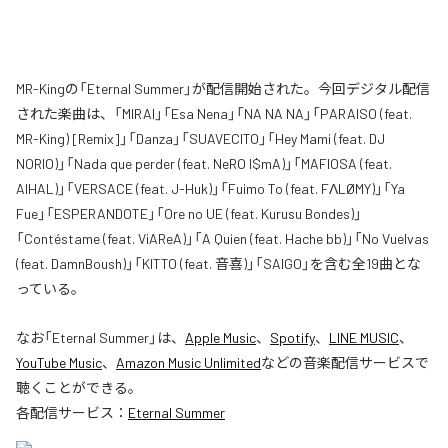
MR-Kingの「Eternal Summer」が配信開始された。今回デジタル配信
された楽曲は、「MIRAI」「Esa Nena」「NA NA NA」「PARAISO (feat.
MR-King) [Remix]」「Danza」「SUAVECITO」「Hey Mami (feat. DJ
NORIO)」「Nada que perder (feat. NeRO I$mA)」「MAFIOSA (feat.
AIHAL)」「VERSACE (feat. J-Huk)」「Fuimo To (feat. FΛLØMY)」「Ya
Fue」「ESPERANDOTE」「Ore no UE (feat. Kurusu Bondes)」
「Contéstame (feat. ViAReA)」「A Quien (feat. Hache bb)」「No Vuelvas
(feat. DamnBoush)」「KITTO (feat. 音喜)」「SAIGO」を含む全19曲とな
っている。
なお「
Eternal Summer
」は、
Apple Music
、
Spotify
、
LINE MUSIC
、
YouTube Music
、
Amazon Music Unlimited
などの音楽配信サービスで
聴くことができる。
各配信サービス：
Eternal Summer