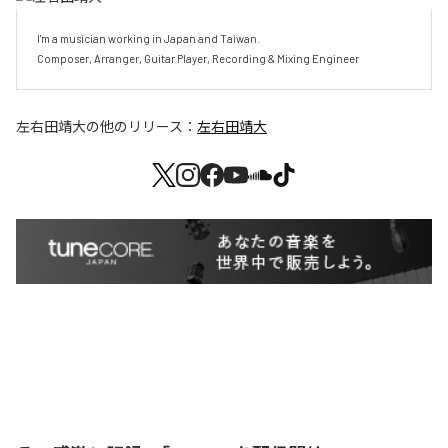
I'm a musician working in Japan and Taiwan.

Composer, Arranger, Guitar Player, Recording & Mixing Engineer
左右田靖大
の他のリリース：
左右田靖大