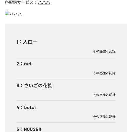
各配信サービス：
ハハハ
1
：
入口一
その感激と記録
2
：
ruri
その感激と記録
3
：
さいごの花族
その感激と記録
4
：
botai
その感激と記録
5
：
HOUSE!!