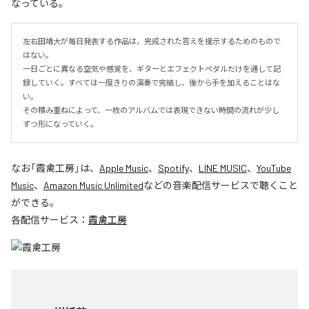
なっている。
左右田靖大が毎日発表する作品は、完成された答えを提示するためのもので
はない。

一日ごとに異なる空気や感覚を、ギターとエフェクトペダルだけを通して記
録していく。すべては一度きりの演奏で完結し、後から手を加えることはな
い。

その積み重ねによって、一枚のアルバムでは表現できない時間の流れが少し
ずつ形になっていく。
なお「
霞禽工房
」は、
Apple Music
、
Spotify
、
LINE MUSIC
、
YouTube
Music
、
Amazon Music Unlimited
などの音楽配信サービスで聴くこと
ができる。
各配信サービス：
霞禽工房