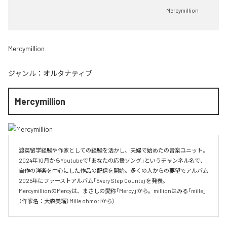
Mercymillion
Mercymillion
ジャンル：
オルタナティブ
Mercymillion
渡英留学経験や作家としての経験を活かし、夫婦で始めたの音楽ユニット。

2024年10月からYoutubeで「あなたの応援ソング」というチャンネル名で、

自作の洋楽を中心にした作品の配信を開始。多くの人からの要望でアルバム

2025年にファーストアルバム「Every Step Counts」を発表。

MercymillionのMercyは、まさしの愛称「Mercy」から。millionはみる「mille」
（作家名：大森美瑠）Mille ohmoriから）