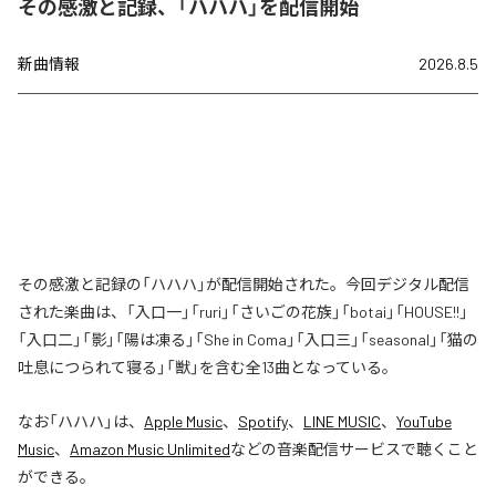
その感激と記録、「ハハハ」を配信開始
新曲情報
2026.8.5
その感激と記録の「ハハハ」が配信開始された。今回デジタル配信
された楽曲は、「入口一」「ruri」「さいごの花族」「botai」「HOUSE!!」
「入口二」「影」「陽は凍る」「She in Coma」「入口三」「seasonal」「猫の
吐息につられて寝る」「獣」を含む全13曲となっている。
なお「
ハハハ
」は、
Apple Music
、
Spotify
、
LINE MUSIC
、
YouTube
Music
、
Amazon Music Unlimited
などの音楽配信サービスで聴くこと
ができる。