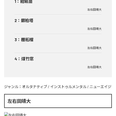
1
：
紺紙苗
左右田靖大
2
：
銀柏塔
左右田靖大
3
：
棚柘榴
左右田靖大
4
：
煤竹窓
左右田靖大
ジャンル：
オルタナティブ
/
インストゥルメンタル
/
ニューエイジ
左右田靖大