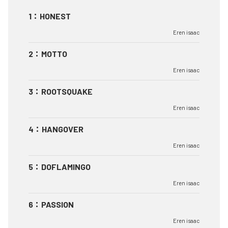
1
：
HONEST
Eren isaac
2
：
MOTTO
Eren isaac
3
：
ROOTSQUAKE
Eren isaac
4
：
HANGOVER
Eren isaac
5
：
DOFLAMINGO
Eren isaac
6
：
PASSION
Eren isaac