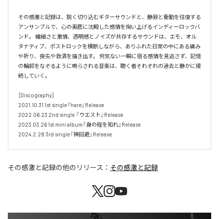
その感激と記録は、鋭く切り込むギターサウンドと、静寂と衝動を往復する
アンサンブルで、心の奥底に沈殿した感情を掬い上げるインディーロックバ
ンド。 繊細さと激情、透明感とノイズが共存するサウンドは、エモ、オル
タナティブ、ポストロックを横断しながら、ありふれた日常の中にある痛み
や祈り、喪失や救済を描き出す。 何気ない一瞬に宿る感情を見逃さず、記憶
の輪郭をなぞるように鳴らされる音楽は、聴く者それぞれの過去と静かに接
続していく。 

［Discography］ 

2021.10.31 1st single『hare』Release 

2022.06.23 2nd single 『ウエスト』Release 

2023.03.26 1st mini album『身の程を知れ』Release 

2024.2.28 3rd single『神回避』Release
その感激と記録
の他のリリース：
その感激と記録