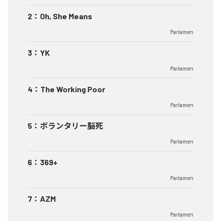
2
：
Oh, She Means
Parlamen
3
：
YK
Parlamen
4
：
The Working Poor
Parlamen
5
：
ボランタリー脳死
Parlamen
6
：
369+
Parlamen
7
：
AZM
Parlamen