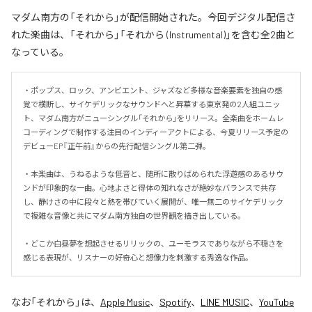
マダム南方の「それから」が配信開始された。今回デジタル配信さ
れた楽曲は、「それから」「それから (Instrumental)」を含む全2曲と
なっている。
・ポップス、ロック、アンビエント、ジャズなど多様な音楽要素を独自の感
覚で横断し、サイケデリックなサウンドへと昇華する東京発の2人組ユニッ
ト、マダム南方がニューシングル「それから」をリリース。全楽曲をホームレ
コーディングで制作する注目のインディーアクトによる、今夏リリース予定の
デビューEP『正午前』からの先行配信シングル第二弾。

・本楽曲は、うねるような低音と、随所に散りばめられた浮遊感のあるサウ
ンドが印象的な一曲。心地よさと得体の知れなさが絶妙なバランスで共存
し、静けさの中に段々と熱を帯びていく展開が、唯一無二のサイケデリック
で複雑な音像と共にマダム南方独自の世界観を描き出している。

・どこか白昼夢を想起させるリリックの、ユーモラスでありながら不穏さを
感じる表現が、リスナーの好奇心と想像力を刺激する秀逸な作品。
なお「
それから
」は、
Apple Music
、
Spotify
、
LINE MUSIC
、
YouTube