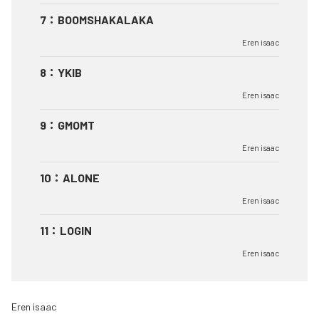
7
：
BOOMSHAKALAKA
Eren isaac
8
：
YKIB
Eren isaac
9
：
GMOMT
Eren isaac
10
：
ALONE
Eren isaac
11
：
LOGIN
Eren isaac
Eren isaac