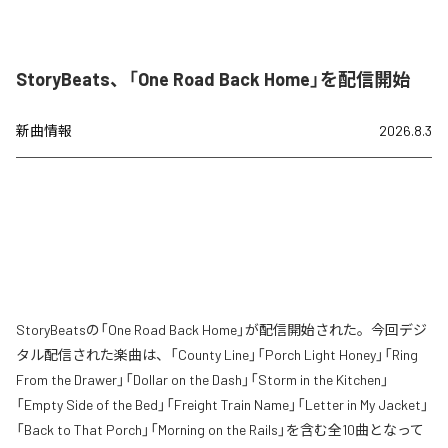
StoryBeats、「One Road Back Home」を配信開始
新曲情報
2026.8.3
StoryBeatsの「One Road Back Home」が配信開始された。今回デジ
タル配信された楽曲は、「County Line」「Porch Light Honey」「Ring
From the Drawer」「Dollar on the Dash」「Storm in the Kitchen」
「Empty Side of the Bed」「Freight Train Name」「Letter in My Jacket」
「Back to That Porch」「Morning on the Rails」を含む全10曲となって