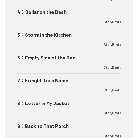
4
：
Dollar on the Dash
StoryBeats
5
：
Storm in the Kitchen
StoryBeats
6
：
Empty Side of the Bed
StoryBeats
7
：
Freight Train Name
StoryBeats
8
：
Letter in My Jacket
StoryBeats
9
：
Back to That Porch
StoryBeats