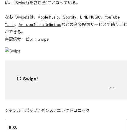
は、「Swipe!」を含む全1曲となっている。
なお「
Swipe!
」は、
Apple Music
、
Spotify
、
LINE MUSIC
、
YouTube
Music
、
Amazon Music Unlimited
などの音楽配信サービスで聴くこと
ができる。
各配信サービス：
Swipe!
1
：
Swipe!
a.o.
ジャンル：
ポップ
/
ダンス
/
エレクトロニック
a.o.