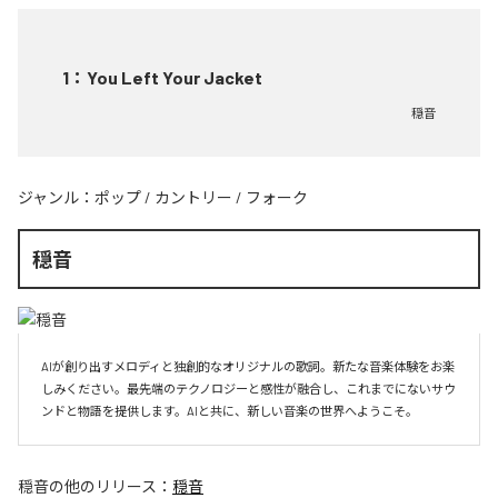
1
：
You Left Your Jacket
穏音
ジャンル：
ポップ
/
カントリー
/
フォーク
穏音
AIが創り出すメロディと独創的なオリジナルの歌詞。新たな音楽体験をお楽
しみください。最先端のテクノロジーと感性が融合し、これまでにないサウ
ンドと物語を提供します。AIと共に、新しい音楽の世界へようこそ。
穏音
の他のリリース：
穏音