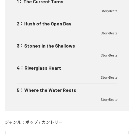
1
：
The Current Turns
StoryBeats
2
：
Hush of the Open Bay
StoryBeats
3
：
Stones in the Shallows
StoryBeats
4
：
Riverglass Heart
StoryBeats
5
：
Where the Water Rests
StoryBeats
ジャンル：
ポップ
/
カントリー