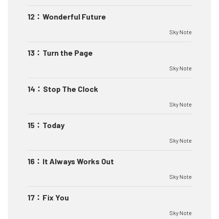
12
：
Wonderful Future
Sky Note
13
：
Turn the Page
Sky Note
14
：
Stop The Clock
Sky Note
15
：
Today
Sky Note
16
：
It Always Works Out
Sky Note
17
：
Fix You
Sky Note