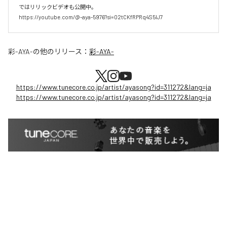
ではリリックビデオも公開中。

https://youtube.com/@-aya-5976?si=02tCKfRPRq4S5lJ7
彩-AYA-
の他のリリース：
彩-AYA-
https://www.tunecore.co.jp/artist/ayasong?id=311272&lang=ja
https://www.tunecore.co.jp/artist/ayasong?id=311272&lang=ja