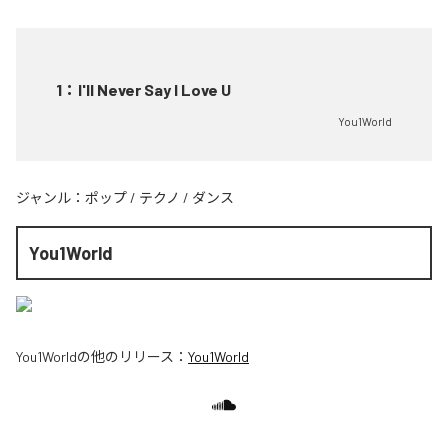
1
：
I'll Never Say I Love U
You1World
ジャンル：
ポップ
/
テクノ
/
ダンス
You1World
You1World
の他のリリース：
You1World