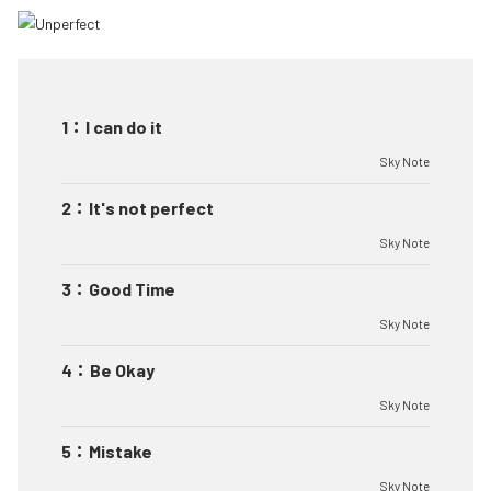
1
：
I can do it
Sky Note
2
：
It's not perfect
Sky Note
3
：
Good Time
Sky Note
4
：
Be Okay
Sky Note
5
：
Mistake
Sky Note