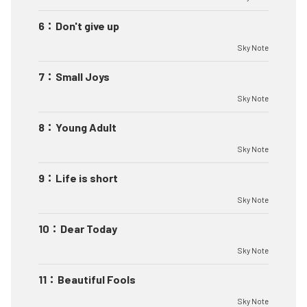
6
：
Don't give up
Sky Note
7
：
Small Joys
Sky Note
8
：
Young Adult
Sky Note
9
：
Life is short
Sky Note
10
：
Dear Today
Sky Note
11
：
Beautiful Fools
Sky Note