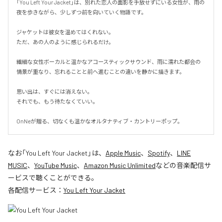
「You Left Your Jacket」は、別れた恋人の面影を手放せずにいる女性が、雨の
夜を歩きながら、少しずつ前を向いていく物語です。

ジャケットは彼女を温めてはくれない。

ただ、あの人のように感じられるだけ。

繊細な女性ボーカルと温かなアコースティックサウンド、雨に濡れた都会の
情景が重なり、忘れることと前へ進むことの違いを静かに描きます。

思い出は、すぐには消えない。

それでも、もう待たなくていい。

OnNeが贈る、切なくも温かなオルタナティブ・カントリーポップ。
なお「
You Left Your Jacket
」は、
Apple Music
、
Spotify
、
LINE
MUSIC
、
YouTube Music
、
Amazon Music Unlimited
などの音楽配信サ
ービスで聴くことができる。
各配信サービス：
You Left Your Jacket