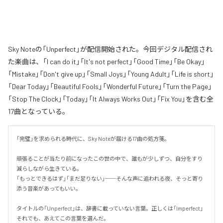
Sky Noteの「Unperfect」が配信開始された。今回デジタル配信され
た楽曲は、「I can do it」「It's not perfect」「Good Time」「Be Okay」
「Mistake」「Don't give up」「Small Joys」「Young Adult」「Life is short」
「Dear Today」「Beautiful Fools」「Wonderful Future」「Turn the Page」
「Stop The Clock」「Today」「It Always Works Out」「Fix You」を含む全
17曲となっている。
「完璧」を求められる時代に、Sky Noteが届ける17曲の処方箋。

頑張ることが当たり前になったこの世の中で、誰もが少しずつ、自分をすり
減らしながら生きている。

「もっとできるはず」「まだ足りない」──そんな声に追われる夜、そっと寄り
添う音楽があってもいい。

タイトルの「Unperfect」は、辞書に載っていない言葉。正しくは「Imperfect」
それでも、あえてこの言葉を選んだ。
