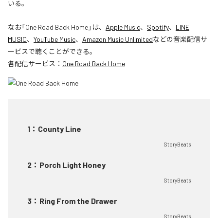
いる。
なお「
One Road Back Home
」は、
Apple Music
、
Spotify
、
LINE
MUSIC
、
YouTube Music
、
Amazon Music Unlimited
などの音楽配信サ
ービスで聴くことができる。
各配信サービス：
One Road Back Home
1
：
County Line
StoryBeats
2
：
Porch Light Honey
StoryBeats
3
：
Ring From the Drawer
StoryBeats