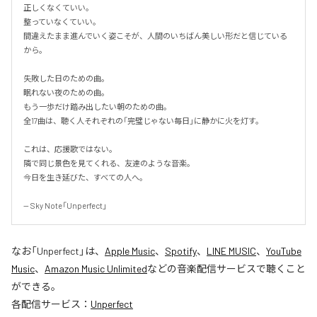
正しくなくていい。

整っていなくていい。

間違えたまま進んでいく姿こそが、人間のいちばん美しい形だと信じている
から。

失敗した日のための曲。

眠れない夜のための曲。

もう一歩だけ踏み出したい朝のための曲。

全17曲は、聴く人それぞれの「完璧じゃない毎日」に静かに火を灯す。

これは、応援歌ではない。

隣で同じ景色を見てくれる、友達のような音楽。

今日を生き延びた、すべての人へ。

-- Sky Note「Unperfect」
なお「
Unperfect
」は、
Apple Music
、
Spotify
、
LINE MUSIC
、
YouTube
Music
、
Amazon Music Unlimited
などの音楽配信サービスで聴くこと
ができる。
各配信サービス：
Unperfect