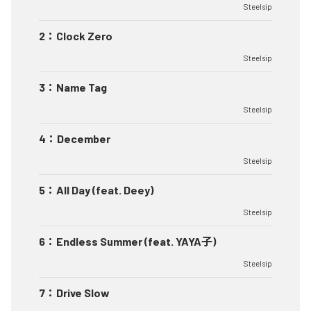
Steelsip
2
：
Clock Zero
Steelsip
3
：
Name Tag
Steelsip
4
：
December
Steelsip
5
：
All Day (feat. Deey)
Steelsip
6
：
Endless Summer (feat. YAYA子)
Steelsip
7
：
Drive Slow