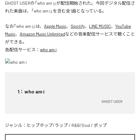
GHOST USERの「who am i」が配信開始された。今回デジタル配信さ
れた楽曲は、「who am i」を含む全1曲となっている。
なお「
who am i
」は、
Apple Music
、
Spotify
、
LINE MUSIC
、
YouTube
Music
、
Amazon Music Unlimited
などの音楽配信サービスで聴くこと
ができる。
各配信サービス：
who am i
1
：
who am i
GHOST USER
ジャンル：
ヒップホップ/ラップ
/
R&B/Soul
/
ポップ