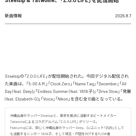
Steelsip & Tatwoine、「Z.O.O LIFE」を配信開始
新曲情報
2026.8.7
Steelsipの「Z.O.O LIFE」が配信開始された。今回デジタル配信され
た楽曲は、「5:00 A.M.」「Clock Zero」「Name Tag」「December」「All
Day (feat. Deey)」「Endless Summer (feat. YAYA子)」「Drive Slow」「発展
(feat. Elizabeth-G)」「Voice」「Nikon」を含む全10曲となっている。
沖縄出身のラッパー Steelsipと、東京を拠点に活動するビートメイカー 
Tatwoineによるコラボアルバム 『Z.O.O LIFE』 がリリース。

Featuringには、同じく沖縄出身のラッパー Deey、DJユニット「凸凹」として
も活動するシンガー YAYA子、そして埼玉・戸田をREPするFLOW者 