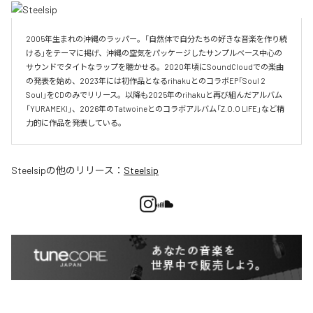
2005年生まれの沖縄のラッパー。「自然体で自分たちの好きな音楽を作り続
ける」をテーマに掲げ、沖縄の空気をパッケージしたサンプルベース中心の
サウンドでタイトなラップを聴かせる。2020年頃にSoundCloudでの楽曲
の発表を始め、2023年には初作品となるrihakuとのコラボEP「Soul 2 
Soul」をCDのみでリリース。以降も2025年のrihakuと再び組んだアルバム
「YURAMEKI」、2026年のTatwoineとのコラボアルバム「Z.O.O LIFE」など精
力的に作品を発表している。
Steelsip
の他のリリース：
Steelsip