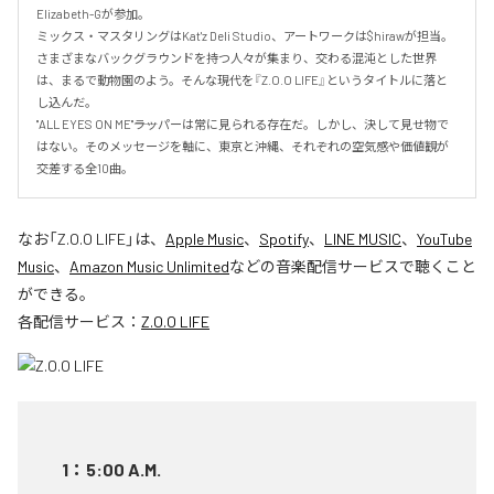
Elizabeth-Gが参加。

ミックス・マスタリングはKat'z Deli Studio、アートワークは$hirawが担当。

さまざまなバックグラウンドを持つ人々が集まり、交わる混沌とした世界
は、まるで動物園のよう。そんな現代を『Z.O.O LIFE』というタイトルに落と
し込んだ。

"ALL EYES ON ME"――ラッパーは常に見られる存在だ。しかし、決して見せ物で
はない。そのメッセージを軸に、東京と沖縄、それぞれの空気感や価値観が
交差する全10曲。
なお「
Z.O.O LIFE
」は、
Apple Music
、
Spotify
、
LINE MUSIC
、
YouTube
Music
、
Amazon Music Unlimited
などの音楽配信サービスで聴くこと
ができる。
各配信サービス：
Z.O.O LIFE
1
：
5:00 A.M.