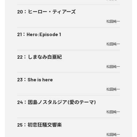
20
：
ヒーロー・ティアーズ
松田純一
21
：
Hero:Episode 1
松田純一
22
：
しまなみ白亜紀
松田純一
23
：
She is here
松田純一
24
：
因島ノスタルジア (愛のテーマ)
松田純一
25
：
初恋狂騒交響楽
松田純一