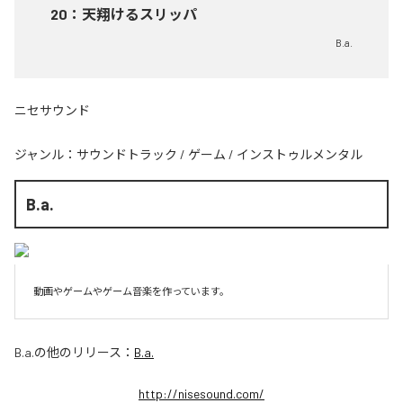
20
：
天翔けるスリッパ
B.a.
ニセサウンド
ジャンル：
サウンドトラック
/
ゲーム
/
インストゥルメンタル
B.a.
動画やゲームやゲーム音楽を作っています。
B.a.
の他のリリース：
B.a.
http://nisesound.com/