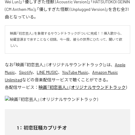
Wei Lun)」「優しすぎた怪獣 (Acoustic Version)」「HATSUTOKOI GEININ
(CM Anthem Mix)」「優しすぎた怪獣 (Unplugged Version)」を含む全31
曲となっている。
映画『初恋芸人』を象徴するサウンドトラックがついに完成！！挿入歌から、
秘蔵音源まで余すことなく収録。今一度、彼らの世界にひたって、聞いて欲
しい。
なお「
映画『初恋芸人』 (オリジナルサウンドトラック)
」は、
Apple
Music
、
Spotify
、
LINE MUSIC
、
YouTube Music
、
Amazon Music
Unlimited
などの音楽配信サービスで聴くことができる。
各配信サービス：
映画『初恋芸人』 (オリジナルサウンドトラック)
1
：
初恋狂騒カプリチオ