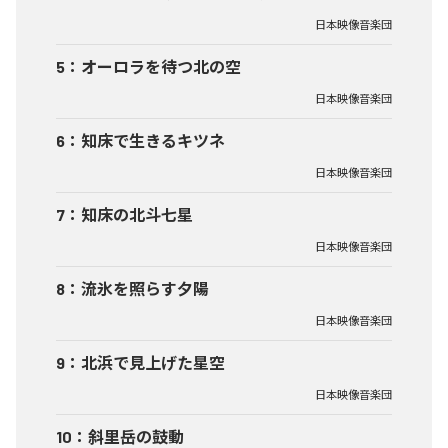
日本映像音楽団
5
：
オーロラを待つ北の空
日本映像音楽団
6
：
知床で生きるキツネ
日本映像音楽団
7
：
知床の北斗七星
日本映像音楽団
8
：
流氷を照らす夕陽
日本映像音楽団
9
：
北浜で見上げた星空
日本映像音楽団
10
：
斜里岳の鼓動