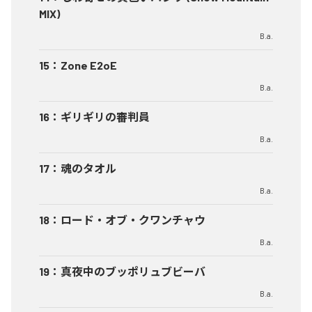
MIX)
B.a.
15
：
Zone E2oE
B.a.
16
：
ギリギリの審判員
B.a.
17
：
魂のタオル
B.a.
18
：
ロード・オブ・クワンチャウ
B.a.
19
：
真夜中のブッポリュブビーバ
B.a.