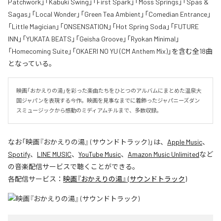
Patchwork」「Kabuki Swing」「First Spark」「Moss Springs」「Spas &
Sagas」「Local Wonder」「Green Tea Ambient」「Comedian Entrance」
「Little Magician」「ONSENSATION」「Hot Spring Soda」「FUTURE
INN」「YUKATA BEATS」「Geisha Groove」「Ryokan Minimal」
「Homecoming Suite」「OKAERI NO YU (CM Anthem Mix)」を含む全18曲
となっている。
映画「おかえりの湯」を彩った楽曲たちをひとつのアルバムにまとめた温泉大
国ジャパンを表現する今作。映画を見事なまでに着飾ったジャパニーズダン
スミュージックから感動のミディアムチルまで、多数収録。
なお「
映画『おかえりの湯』 (サウンドトラック)
」は、
Apple Music
、
Spotify
、
LINE MUSIC
、
YouTube Music
、
Amazon Music Unlimited
など
の音楽配信サービスで聴くことができる。
各配信サービス：
映画『おかえりの湯』 (サウンドトラック)