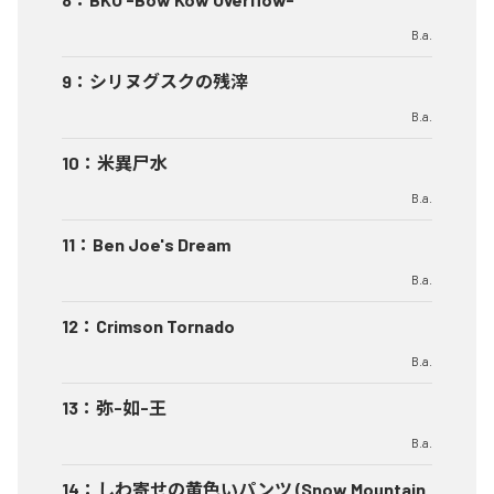
B.a.
9
：
シリヌグスクの残滓
B.a.
10
：
米異尸水
B.a.
11
：
Ben Joe's Dream
B.a.
12
：
Crimson Tornado
B.a.
13
：
弥-如-王
B.a.
14
：
しわ寄せの黄色いパンツ (Snow Mountain