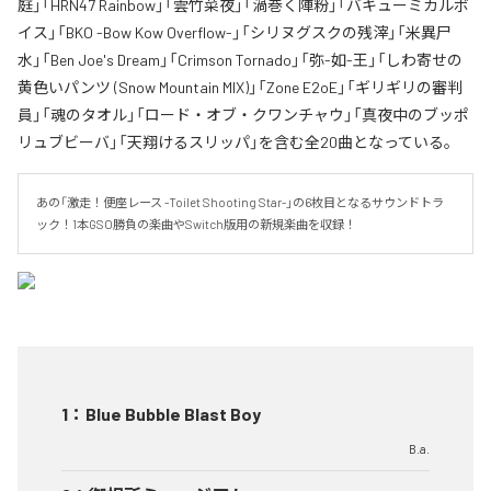
庭」「HRN47 Rainbow」「雲竹菜夜」「渦巻く陣粉」「バキューミカルボ
イス」「BKO -Bow Kow Overflow-」「シリヌグスクの残滓」「米異尸
水」「Ben Joe's Dream」「Crimson Tornado」「弥-如-王」「しわ寄せの
黄色いパンツ (Snow Mountain MIX)」「Zone E2oE」「ギリギリの審判
員」「魂のタオル」「ロード・オブ・クワンチャウ」「真夜中のブッポ
リュブビーバ」「天翔けるスリッパ」を含む全20曲となっている。
あの「激走！便座レース -Toilet Shooting Star-」の6枚目となるサウンドトラ
ック！1本GSO勝負の楽曲やSwitch版用の新規楽曲を収録！
1
：
Blue Bubble Blast Boy
B.a.