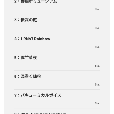
2
：
御根所ミュージアム
B.a.
3
：
伝武の庭
B.a.
4
：
HRN47 Rainbow
B.a.
5
：
雲竹菜夜
B.a.
6
：
渦巻く陣粉
B.a.
7
：
バキューミカルボイス
B.a.
8
：
BKO -Bow Kow Overflow-