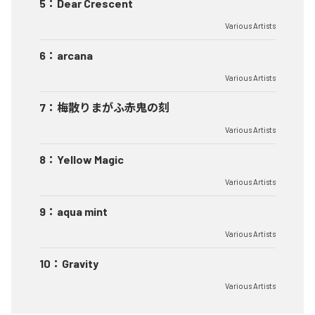
5
：
Dear Crescent
Various Artists
6
：
arcana
Various Artists
7
：
梅散りまがふ赤鬼の刻
Various Artists
8
：
Yellow Magic
Various Artists
9
：
aqua mint
Various Artists
10
：
Gravity
Various Artists