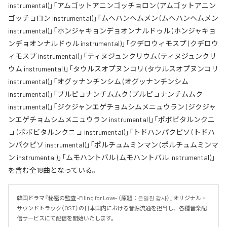
instrumental)」「アムゴットアニンゴッチョロン (アムゴットアニン
ゴッチョロン instrumental)」「ムヘハンヘムメン (ムヘハンヘムメン
instrumental)」「ホンジャキョンデョオンナルドゥル (ホンジャキョ
ンデョオンナルドゥル instrumental)」「クデロウィモスプ (クデロウ
ィモスプ instrumental)」「ティヌジュンクリウム (ティヌジュンクリ
ウム instrumental)」「タウルスオプヌンコリ (タウルスオプヌンコリ
instrumental)」「オグッナンチンシム (オグッナンチンシム
instrumental)」「プルピョナンチムムク (プルピョナンチムムク
instrumental)」「ジクジャンエゲチョムシムメニュウラン (ジクジャ
ンエゲチョムシムメニュウラン instrumental)」「ポボビタルンクニ
ョ (ポボビタルンクニョ instrumental)」「トドハンパクピソ (トドハ
ンパクピソ instrumental)」「ポルチュムミンマン (ポルチュムミンマ
ン instrumental)」「ムモハントバル (ムモハントバル instrumental)」
を含む全18曲となっている。
韓国ドラマ『秘密の監査 -Filing for Love- （原題：은밀한 감사）』オリジナル・
サウンドトラック（OST）の日本国内における音源流通を担当し、各種音楽配
信サービスにて配信を開始いたします。
