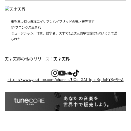
玉を三つ持つ自称エイリアンハイブリッドの天才天界です

NYブロンクス生まれ

ミュージシャン、作家、哲学者、天才で3点次元論宇宙論はNASAにまで送
られた
天才天界
の他のリリース：
天才天界
https://www.youtube.com/channel/UCsLGAITIqcsSqJoFY8yPF-A