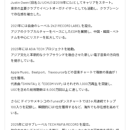
Justin Owen（旧名 DJ UCHU）は2018年にDJとしてキャリアをスタート。

東京の主要クラブでイベントオーガナイザーとしても活動し、クラブシーン
で存在感を確立した。

2021年には自身のレーベル 2k21 RECORD LABEL を設立。

アジアのクラブカルチャーをベースにしたEDMを展開し、中国・韓国・ベト
ナムを中心にリスナーを拡大している。

2023年には ASIA TECH プロジェクトを始動。

アジア文化と革新的なクラブサウンドを融合させた新しい電子音楽の方向性
を提示している。

Apple Music、Beatport、Traxsourceなどの音楽チャートで複数の楽曲が 1
位を獲得。

代表曲 「SHINITAI」 と 「EDEDM VVIP」 はそれぞれ 1,000万再生 を突破し、
UGCを含めた総視聴数は 8,000万回以上 に達している。

さらに ドイツやメキシコのiTunesダンスチャートでは3ヶ月連続でトップ
100入りを記録し、瞬間的には1位を獲得するなど、海外でも存在感を高めて
いる。

2025年にはサブレーベル TECH MAFIA RECORD を設立。
