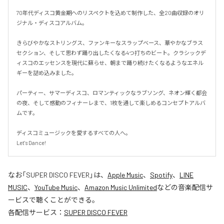
70年代ディスコ黄金期へのリスペクトを込めて制作した、全20曲収録のオリ
ジナル・ディスコアルバム。

きらびやかなストリングス、ファンキーなスラップベース、華やかなブラス
セクション、そして思わず踊り出したくなる4つ打ちのビート。クラシックデ
ィスコのエッセンスを現代に蘇らせ、朝まで踊り続けたくなるようなエネル
ギーを詰め込みました。

パーティー、サマーディスコ、ロマンティックなラブソング、ネオン輝く都会
の夜、そして感動のフィナーレまで、1枚を通して楽しめるコンセプトアルバ
ムです。

ディスコミュージックを愛するすべての人へ。

Let's Dance!
なお「
SUPER DISCO FEVER
」は、
Apple Music
、
Spotify
、
LINE
MUSIC
、
YouTube Music
、
Amazon Music Unlimited
などの音楽配信サ
ービスで聴くことができる。
各配信サービス：
SUPER DISCO FEVER