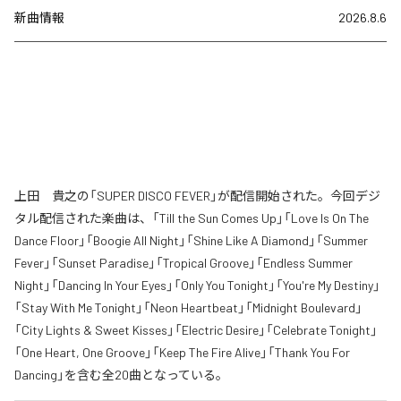
新曲情報
2026.8.6
上田 貴之の「SUPER DISCO FEVER」が配信開始された。今回デジ
タル配信された楽曲は、「Till the Sun Comes Up」「Love Is On The
Dance Floor」「Boogie All Night」「Shine Like A Diamond」「Summer
Fever」「Sunset Paradise」「Tropical Groove」「Endless Summer
Night」「Dancing In Your Eyes」「Only You Tonight」「You're My Destiny」
「Stay With Me Tonight」「Neon Heartbeat」「Midnight Boulevard」
「City Lights & Sweet Kisses」「Electric Desire」「Celebrate Tonight」
「One Heart, One Groove」「Keep The Fire Alive」「Thank You For
Dancing」を含む全20曲となっている。