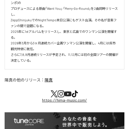
ンポ)の‌

プロデュースによる新曲「Want You」 「Merry-Go-Round」を2曲同時リリース
し、‌

ZeppShinjukuでのNightTempo来日公演にもゲスト出演。その名が音楽フ
ァンの間で話題になる。‌

2025年に1stアルバムをリリースし、東京と広島でのワンマン公演を開催す
る。

2026年3月から3ヶ月連続カバー企画ワンマン公演を開催し、4月には呉市
観光特使に就任。

さらに7,8,9月連続リリースが予定され、11,12月には初の全国ツアーの開催が
決定している。
陽真
の他のリリース：
陽真
https://hima-music.com/