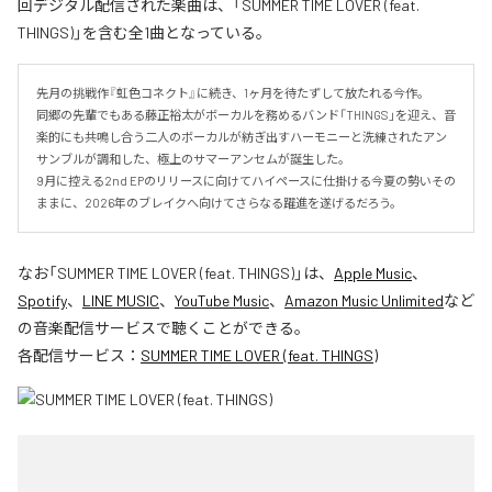
回デジタル配信された楽曲は、「SUMMER TIME LOVER (feat.
THINGS)」を含む全1曲となっている。
先月の挑戦作『虹色コネクト』に続き、1ヶ月を待たずして放たれる今作。

同郷の先輩でもある藤正裕太がボーカルを務めるバンド「THINGS」を迎え、音
楽的にも共鳴し合う二人のボーカルが紡ぎ出すハーモニーと洗練されたアン
サンブルが調和した、極上のサマーアンセムが誕生した。

9月に控える2nd EPのリリースに向けてハイペースに仕掛ける今夏の勢いその
ままに、2026年のブレイクへ向けてさらなる躍進を遂げるだろう。
なお「
SUMMER TIME LOVER (feat. THINGS)
」は、
Apple Music
、
Spotify
、
LINE MUSIC
、
YouTube Music
、
Amazon Music Unlimited
など
の音楽配信サービスで聴くことができる。
各配信サービス：
SUMMER TIME LOVER (feat. THINGS)