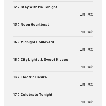
12
：
Stay With Me Tonight
上田 貴之
13
：
Neon Heartbeat
上田 貴之
14
：
Midnight Boulevard
上田 貴之
15
：
City Lights & Sweet Kisses
上田 貴之
16
：
Electric Desire
上田 貴之
17
：
Celebrate Tonight
上田 貴之