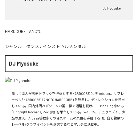
DJ Myosuke
HARDCORE TANO*C
ジャンル：
ダンス
/
インストゥルメンタル
DJ Myosuke
激しく歪んだ高速トラックを得意とするHARDCORE DJ/Producer。サブレ
ーベル「HARDCORE TANO*C HARDCORE」を発足し、ディレクションを担当
している。国内外問わずシーンの第一線で活躍を続け、DJ Mad Dog率いる
「Dogfight Records」への参加を果たしている。WACCA、チュウニズム、太
鼓の達人、Arcaea等数多くの音楽ゲームの楽曲を手掛ける他、自ら複数の
レーベル/クラブイベントを運営するなどマルチに活動中。