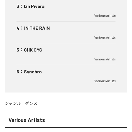
3
：
Izn Pivara
Various Artists
4
：
IN THE RAIN
Various Artists
5
：
CHK CYC
Various Artists
6
：
Synchro
Various Artists
ジャンル：
ダンス
Various Artists