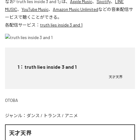
なお「
truth lies inside 3 and 1
」は、
Apple Music
、
Spotify
、
LINE
MUSIC
、
YouTube Music
、
Amazon Music Unlimited
などの音楽配信サ
ービスで聴くことができる。
各配信サービス：
truth lies inside 3 and 1
1
：
truth lies inside 3 and 1
天才天界
OTOBA
ジャンル：
ダンス
/
トランス
/
アニメ
天才天界