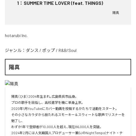
1
：
SUMMER TIME LOVER (feat. THINGS)
陽真
hotarubi Inc.
ジャンル：
ダンス
/
ポップ
/
R&B/Soul
陽真
陽真（ひま）2004年生まれ｡広島県呉市出身。‌

プロの歌手を目指し、高校進学を機に単身上京。‌

2020年1月YouTubeにカバー動画を投稿するかたちで活動をスタート。‌

その小さなカラダから放たれるスモーキー＆スウィートな歌声でリスナーを
魅了し､‌

わずか1年で登録者が10,000人を超え､現在86,000人を突破。‌

2024年2月には人気韓国人プロデューサー兼DJのNightTempo(ナイト・テ