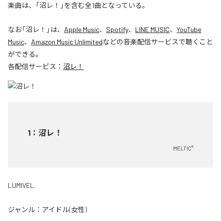
楽曲は、「沼レ！」を含む全1曲となっている。
なお「
沼レ！
」は、
Apple Music
、
Spotify
、
LINE MUSIC
、
YouTube
Music
、
Amazon Music Unlimited
などの音楽配信サービスで聴くこと
ができる。
各配信サービス：
沼レ！
1
：
沼レ！
MELTIC°
LUMIVEL.
ジャンル：
アイドル(女性)