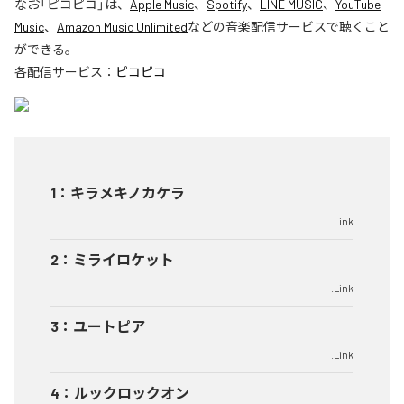
なお「
ピコピコ
」は、
Apple Music
、
Spotify
、
LINE MUSIC
、
YouTube
Music
、
Amazon Music Unlimited
などの音楽配信サービスで聴くこと
ができる。
各配信サービス：
ピコピコ
1
：
キラメキノカケラ
.Link
2
：
ミライロケット
.Link
3
：
ユートピア
.Link
4
：
ルックロックオン