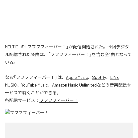
MELTIC°の「フフフフィーバー！」が配信開始された。今回デジタ
ル配信された楽曲は、「フフフフィーバー！」を含む全1曲となって
いる。
なお「
フフフフィーバー！
」は、
Apple Music
、
Spotify
、
LINE
MUSIC
、
YouTube Music
、
Amazon Music Unlimited
などの音楽配信サ
ービスで聴くことができる。
各配信サービス：
フフフフィーバー！