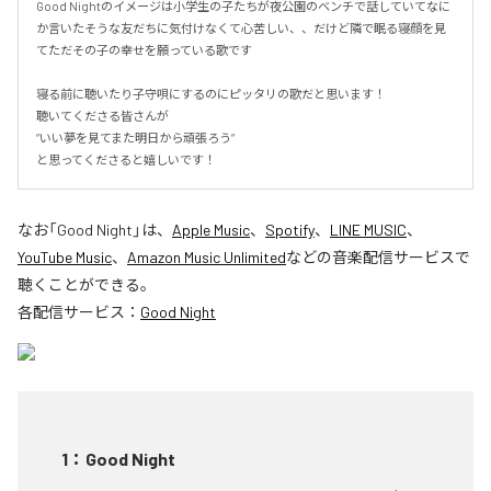
Good Nightのイメージは小学生の子たちが夜公園のベンチで話していてなに
か言いたそうな友だちに気付けなくて心苦しい、、だけど隣で眠る寝顔を見
てただその子の幸せを願っている歌です

寝る前に聴いたり子守唄にするのにピッタリの歌だと思います！

聴いてくださる皆さんが

“いい夢を見てまた明日から頑張ろう“

と思ってくださると嬉しいです！
なお「
Good Night
」は、
Apple Music
、
Spotify
、
LINE MUSIC
、
YouTube Music
、
Amazon Music Unlimited
などの音楽配信サービスで
聴くことができる。
各配信サービス：
Good Night
1
：
Good Night