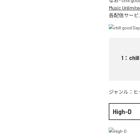
なお「
chill go
Music Unlimite
各配信サービ
1
：
chil
ジャンル：
ヒ
High-D