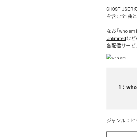
GHOST US
を含む全1曲
なお「
who am 
Unlimited
など
各配信サービ
1
：
who
ジャンル：
ヒ