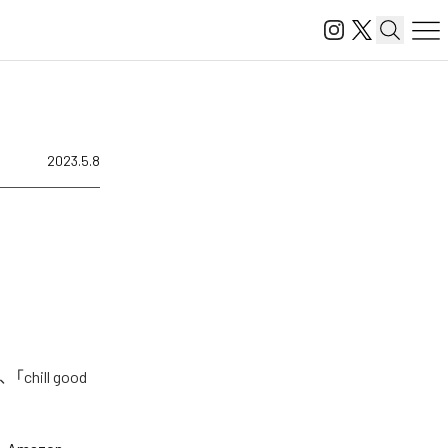
2023.5.8
hill good