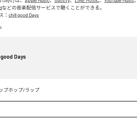
od Days
」は、
Apple Music
、
Spotify
、
LINE MUSIC
、
YouTube Music
d
などの音楽配信サービスで聴くことができる。
ス：
chill good Days
l good Days
ップホップ/ラップ