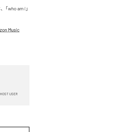
who am i」
zon Music
HOST USER