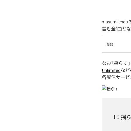
masumi 
含む全1曲と
覚醒
なお「
揺らす
Unlimited
など
各配信サービ
1
：
揺