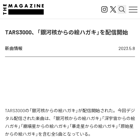
TARS3000、「銀​河​核​か​ら​の​絵​ハ​ガ​キ​」を配信開始
新曲情報
2023.5.8
TARS3000の「銀​河​核​か​ら​の​絵​ハ​ガ​キ​」が配信開始された。今回デジ
タル配信された楽曲は、「銀​河​核​か​ら​の​絵​ハ​ガ​キ」「深​宇​宙​か​ら​の​絵​
ハ​ガ​キ」「崩​壊​星​か​ら​の​絵​ハ​ガ​キ」「暴​走​星​か​ら​の​絵​ハ​ガ​キ」「原​始​星​
か​ら​の​絵​ハ​ガ​キ」を含む全5曲となっている。