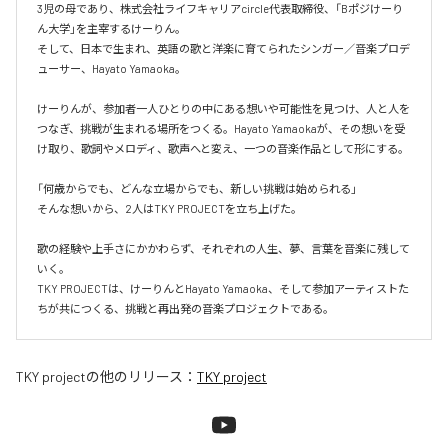
3児の母であり、株式会社ライフキャリアcircle代表取締役、「Bポジけーり
ん大学」を主宰するけーりん。

そして、日本で生まれ、英語の歌と洋楽に育てられたシンガー／音楽プロデ
ューサー、Hayato Yamaoka。

けーりんが、参加者一人ひとりの中にある想いや可能性を見つけ、人と人を
つなぎ、挑戦が生まれる場所をつくる。Hayato Yamaokaが、その想いを受
け取り、歌詞やメロディ、歌声へと変え、一つの音楽作品として形にする。

「何歳からでも、どんな立場からでも、新しい挑戦は始められる」

そんな想いから、2人はTKY PROJECTを立ち上げた。

歌の経験や上手さにかかわらず、それぞれの人生、夢、言葉を音楽に残して
いく。

TKY PROJECTは、けーりんとHayato Yamaoka、そして参加アーティストた
ちが共につくる、挑戦と再出発の音楽プロジェクトである。
TKY project
の他のリリース：
TKY project