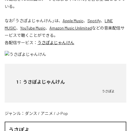
いる。
なお「
うさぽよじゃんけん
」は、
Apple Music
、
Spotify
、
LINE
MUSIC
、
YouTube Music
、
Amazon Music Unlimited
などの音楽配信サ
ービスで聴くことができる。
各配信サービス：
うさぽよじゃんけん
1
：
うさぽよじゃんけん
うさぽよ
ジャンル：
ダンス
/
アニメ
/
J-Pop
うさぽよ