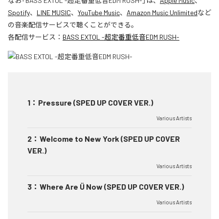
なお「
BASS EXTOL -超定番重低音EDM RUSH-
」は、
Apple Music
、
Spotify
、
LINE MUSIC
、
YouTube Music
、
Amazon Music Unlimited
など
の音楽配信サービスで聴くことができる。
各配信サービス：
BASS EXTOL -超定番重低音EDM RUSH-
1
：
Pressure (SPED UP COVER VER.)
Various Artists
2
：
Welcome to New York (SPED UP COVER
VER.)
Various Artists
3
：
Where Are Ü Now (SPED UP COVER VER.)
Various Artists