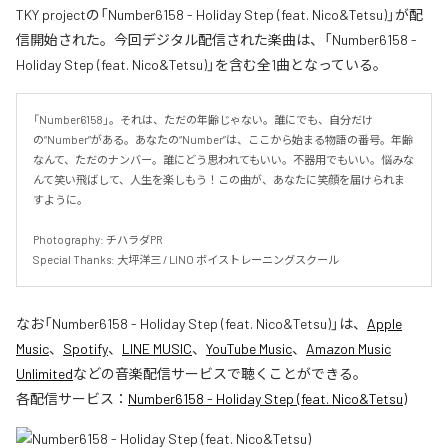
TKY projectの「Number6158 - Holiday Step (feat. Nico&Tetsu)」が配
信開始された。今回デジタル配信された楽曲は、「Number6158 -
Holiday Step (feat. Nico&Tetsu)」を含む全1曲となっている。
「Number6158」。それは、ただの年齢じゃない。誰にでも、自分だけ
の“Number”がある。あなたの“Number”は、ここから始まる物語の番号。年齢
なんて、ただのナンバー。誰にどう思われてもいい。不器用でもいい。悩みな
んて笑い飛ばして、人生を楽しもう！この曲が、あなたに笑顔を届けられま
すように。

Photography: チハラダPR

Special Thanks: 大坪洋三 / LINO ボイストレーニングスクール
なお「
Number6158 - Holiday Step (feat. Nico&Tetsu)
」は、
Apple
Music
、
Spotify
、
LINE MUSIC
、
YouTube Music
、
Amazon Music
Unlimited
などの音楽配信サービスで聴くことができる。
各配信サービス：
Number6158 - Holiday Step (feat. Nico&Tetsu)