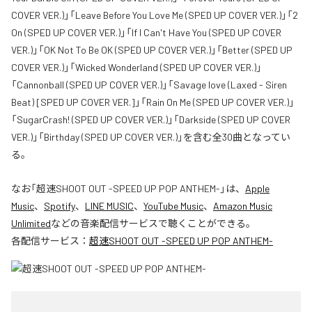
COVER VER.)」「Leave Before You Love Me (SPED UP COVER VER.)」「2
On (SPED UP COVER VER.)」「If I Can't Have You (SPED UP COVER
VER.)」「OK Not To Be OK (SPED UP COVER VER.)」「Better (SPED UP
COVER VER.)」「Wicked Wonderland (SPED UP COVER VER.)」
「Cannonball (SPED UP COVER VER.)」「Savage love (Laxed - Siren
Beat) [SPED UP COVER VER.]」「Rain On Me (SPED UP COVER VER.)」
「SugarCrash! (SPED UP COVER VER.)」「Darkside (SPED UP COVER
VER.)」「Birthday (SPED UP COVER VER.)」を含む全30曲となってい
る。
なお「
超速SHOOT OUT -SPEED UP POP ANTHEM-
」は、
Apple
Music
、
Spotify
、
LINE MUSIC
、
YouTube Music
、
Amazon Music
Unlimited
などの音楽配信サービスで聴くことができる。
各配信サービス：
超速SHOOT OUT -SPEED UP POP ANTHEM-