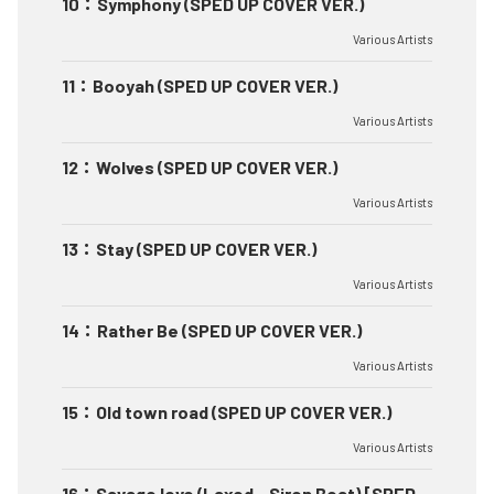
10
：
Symphony (SPED UP COVER VER.)
Various Artists
11
：
Booyah (SPED UP COVER VER.)
Various Artists
12
：
Wolves (SPED UP COVER VER.)
Various Artists
13
：
Stay (SPED UP COVER VER.)
Various Artists
14
：
Rather Be (SPED UP COVER VER.)
Various Artists
15
：
Old town road (SPED UP COVER VER.)
Various Artists
16
：
Savage love (Laxed - Siren Beat) [SPED