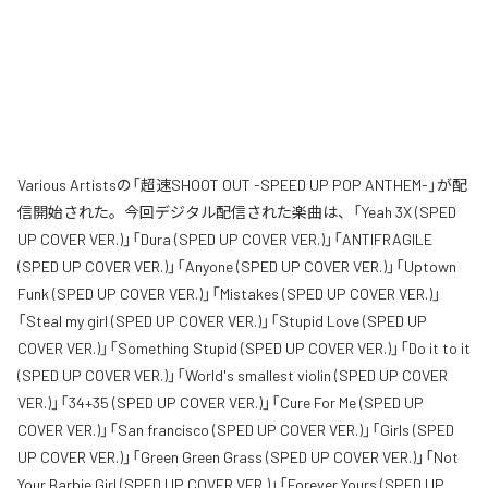
Various Artistsの「超速SHOOT OUT -SPEED UP POP ANTHEM-」が配
信開始された。今回デジタル配信された楽曲は、「Yeah 3X (SPED
UP COVER VER.)」「Dura (SPED UP COVER VER.)」「ANTIFRAGILE
(SPED UP COVER VER.)」「Anyone (SPED UP COVER VER.)」「Uptown
Funk (SPED UP COVER VER.)」「Mistakes (SPED UP COVER VER.)」
「Steal my girl (SPED UP COVER VER.)」「Stupid Love (SPED UP
COVER VER.)」「Something Stupid (SPED UP COVER VER.)」「Do it to it
(SPED UP COVER VER.)」「World's smallest violin (SPED UP COVER
VER.)」「34+35 (SPED UP COVER VER.)」「Cure For Me (SPED UP
COVER VER.)」「San francisco (SPED UP COVER VER.)」「Girls (SPED
UP COVER VER.)」「Green Green Grass (SPED UP COVER VER.)」「Not
Your Barbie Girl (SPED UP COVER VER.)」「Forever Yours (SPED UP