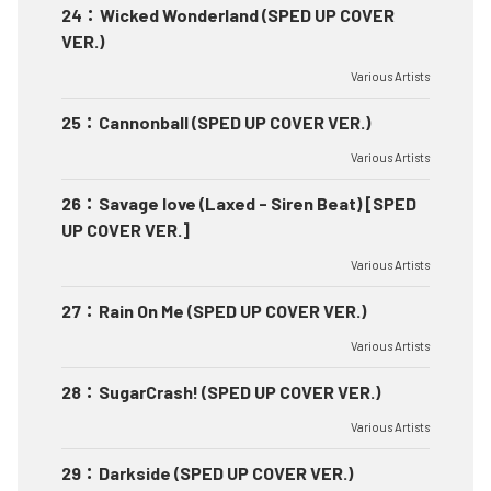
24
：
Wicked Wonderland (SPED UP COVER
VER.)
Various Artists
25
：
Cannonball (SPED UP COVER VER.)
Various Artists
26
：
Savage love (Laxed - Siren Beat) [SPED
UP COVER VER.]
Various Artists
27
：
Rain On Me (SPED UP COVER VER.)
Various Artists
28
：
SugarCrash! (SPED UP COVER VER.)
Various Artists
29
：
Darkside (SPED UP COVER VER.)