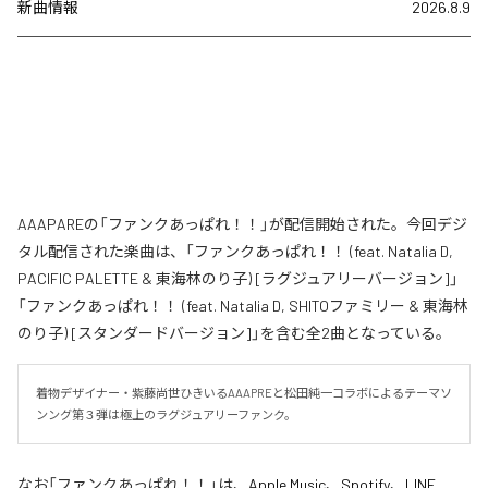
新曲情報
2026.8.9
AAAPAREの「ファンクあっぱれ！！」が配信開始された。今回デジ
タル配信された楽曲は、「ファンクあっぱれ！！ (feat. Natalia D,
PACIFIC PALETTE & 東海林のり子) [ラグジュアリーバージョン]」
「ファンクあっぱれ！！ (feat. Natalia D, SHITOファミリー & 東海林
のり子) [スタンダードバージョン]」を含む全2曲となっている。
着物デザイナー・紫藤尚世ひきいるAAAPREと松田純一コラボによるテーマソ
ンング第３弾は極上のラグジュアリーファンク。
なお「
ファンクあっぱれ！！
」は、
Apple Music
、
Spotify
、
LINE