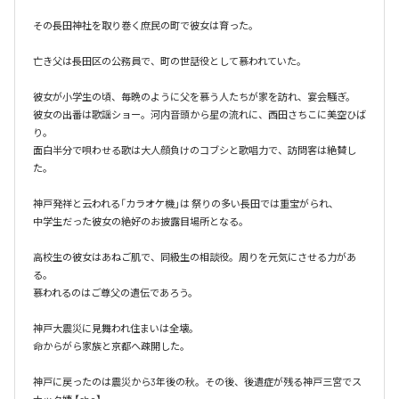
その長田神社を取り巻く庶民の町で彼女は育った。

亡き父は長田区の公務員で、町の世話役として慕われていた。

彼女が小学生の頃、毎晩のように父を慕う人たちが家を訪れ、宴会騒ぎ。

彼女の出番は歌謡ショー。河内音頭から星の流れに、西田さちこに美空ひば
り。

面白半分で唄わせる歌は大人顔負けのコブシと歌唱力で、訪問客は絶賛し
た。

神戸発祥と云われる「カラオケ機｣は 祭りの多い長田では重宝がられ、

中学生だった彼女の絶好のお披露目場所となる。

高校生の彼女はあねご肌で、同級生の相談役。周りを元気にさせる力があ
る。

慕われるのはご尊父の遺伝であろう。

神戸大震災に見舞われ住まいは全壊。

命からがら家族と京都へ疎開した。

神戸に戻ったのは震災から3年後の秋。その後、後遺症が残る神戸三宮でス