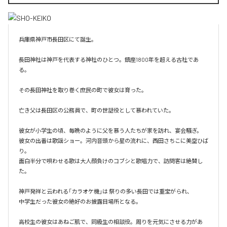
兵庫県神戸市長田区にて誕生。

長田神社は神戸を代表する神社のひとつ。鎮座1800年を超える古社であ
る。

その長田神社を取り巻く庶民の町で彼女は育った。

亡き父は長田区の公務員で、町の世話役として慕われていた。

彼女が小学生の頃、毎晩のように父を慕う人たちが家を訪れ、宴会騒ぎ。

彼女の出番は歌謡ショー。河内音頭から星の流れに、西田さちこに美空ひば
り。

面白半分で唄わせる歌は大人顔負けのコブシと歌唱力で、訪問客は絶賛し
た。

神戸発祥と云われる「カラオケ機｣は 祭りの多い長田では重宝がられ、

中学生だった彼女の絶好のお披露目場所となる。

高校生の彼女はあねご肌で、同級生の相談役。周りを元気にさせる力があ