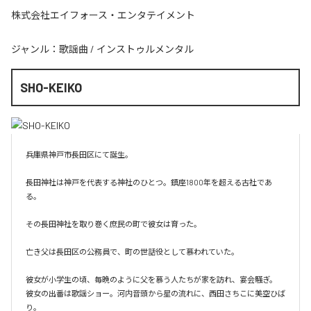
株式会社エイフォース・エンタテイメント
ジャンル：
歌謡曲
/
インストゥルメンタル
SHO-KEIKO
兵庫県神戸市長田区にて誕生。

長田神社は神戸を代表する神社のひとつ。鎮座1800年を超える古社であ
る。

その長田神社を取り巻く庶民の町で彼女は育った。

亡き父は長田区の公務員で、町の世話役として慕われていた。

彼女が小学生の頃、毎晩のように父を慕う人たちが家を訪れ、宴会騒ぎ。

彼女の出番は歌謡ショー。河内音頭から星の流れに、西田さちこに美空ひば
り。
