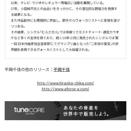
以来、テレビ･ラジオのレギュラー等幅広い活動を展開している。

07年、小田純平氏との出会いをきっかけに、その潜在的な歌唱力を発揮す
る結果となる。

また作品創作にも積極的に参加し、歌手からヴォーカリストへと変貌を遂げ
つつある。

その結果、シングル「むらさき川」では有線リクエストチャート･通信カラオ
ケなど多くの支持を得ており、続く09年12月に発売されたシングルでは"第
一回 日本作曲家協会音楽祭"にてグランプリ曲となった「二年目の夏至」の世
界観を表現できるヴォーカリストとして大抜擢される。
平岡千佳
の他のリリース：
平岡千佳
http://www.hiraoka-chika.com/
http://www.aforce-e.com/