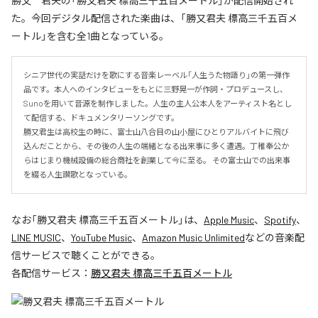
勝又 君夫の「勝又君夫 標高三千五百メートル」が配信開始され
た。今回デジタル配信された楽曲は、「勝又君夫 標高三千五百メ
ートル」を含む全1曲となっている。
シニア世代の実話だけを歌にする音楽レーベル「人生うた物語り」の第一弾作
品です。本人へのインタビューをもとに三野晃一が作詞・プロデュースし、
Sunoを用いて音源を制作しました。人生の主人公本人をアーティスト名とし
て配信する、ドキュメンタリーソングです。 

勝又君生は高校生の時に、富士山八合目の山小屋にひとりアルバイトに飛び
込んだことから、その後の人生の端緒となる出来事に多く遭遇。丁稚奉公か
らはじまり機械設備の総合商社を創業して今に至る。 その富士山での出来事
を綴る人生讃歌となっている。
なお「
勝又君夫 標高三千五百メートル
」は、
Apple Music
、
Spotify
、
LINE MUSIC
、
YouTube Music
、
Amazon Music Unlimited
などの音楽配
信サービスで聴くことができる。
各配信サービス：
勝又君夫 標高三千五百メートル