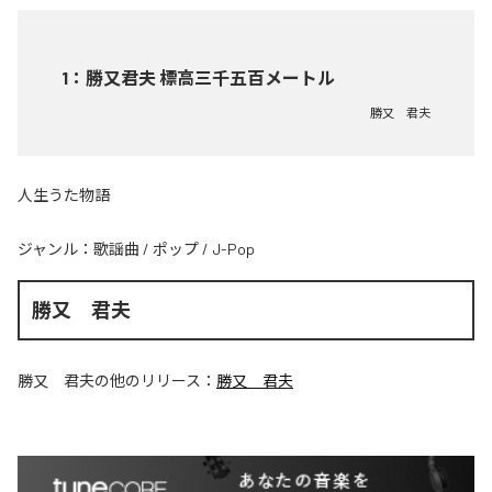
1
：
勝又君夫 標高三千五百メートル
勝又 君夫
人生うた物語
ジャンル：
歌謡曲
/
ポップ
/
J-Pop
勝又 君夫
勝又 君夫
の他のリリース：
勝又 君夫