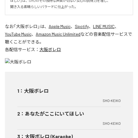
ほしい」は、SHOのその独特な声質が切ない女心の説得力を増し、

聞き入る素晴らしいバラードに仕上がった。
なお「
大阪ボレロ
」は、
Apple Music
、
Spotify
、
LINE MUSIC
、
YouTube Music
、
Amazon Music Unlimited
などの音楽配信サービスで
聴くことができる。
各配信サービス：
大阪ボレロ
1
：
大阪ボレロ
SHO-KEIKO
2
：
あなたがここにいてほしい
SHO-KEIKO
3
：
大阪ボレロ (Karaoke)