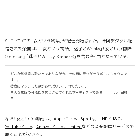
SHO-KEIKOの「女という物語」が配信開始された。今回デジタル配
信された楽曲は、「女という物語」「迷子とWhisky」「女という物語
(Karaoke)」「迷子とWhisky (Karaoke)」を含む全4曲となっている。
どこか無機質な歌い方でありながら、その声に誰もがそう感じてしまうので
は…。

彼女にマッチした歌があればいい…、作りたい…、

そんな無限の可能性を感じさせてくれたアーティストである 　　　by小田純
平
なお「
女という物語
」は、
Apple Music
、
Spotify
、
LINE MUSIC
、
YouTube Music
、
Amazon Music Unlimited
などの音楽配信サービスで
聴くことができる。