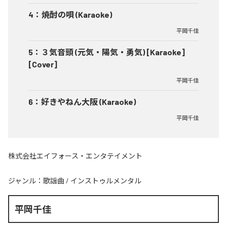
4
：
焼酎の唄 (Karaoke)
平岡千佳
5
：
３気音頭 (元気・陽気・勇気) [Karaoke]
[Cover]
平岡千佳
6
：
好きやねん大阪 (Karaoke)
平岡千佳
株式会社エイフォース・エンタテイメント
ジャンル：
歌謡曲
/
インストゥルメンタル
平岡千佳