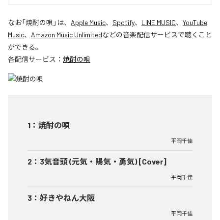
なお「
焼酎の唄
」は、
Apple Music
、
Spotify
、
LINE MUSIC
、
YouTube
Music
、
Amazon Music Unlimited
などの音楽配信サービスで聴くこと
ができる。
各配信サービス：
焼酎の唄
1
：
焼酎の唄
平岡千佳
2
：
3気音頭 (元気・陽気・勇気) [Cover]
平岡千佳
3
：
好きやねん大阪
平岡千佳