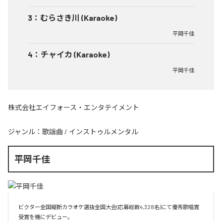
3
：
むらさき川 (Karaoke)
平岡千佳
4
：
チャイカ (Karaoke)
平岡千佳
株式会社エイフォース・エンタテイメント
ジャンル：
歌謡曲
/
インストゥルメンタル
平岡千佳
ビクター全国縦断カラオケ選抜全国大会(応募総数4,328名)にて優秀歌唱賞
受賞を機にデビュー。
