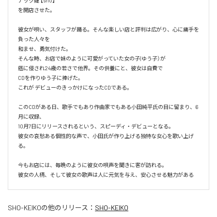
ナック婕 【sho】

を開店させた。

彼女が唄い、スタッフが踊る。そんな楽しい店と評判は広がり、心に痛手を
負った人々を

和ませ、勇気付けた。

そんな時、お店で妹のように可愛がっていた女の子(ゆう子）が

癌に侵され24歳の若さで他界。その供養にと、彼女は自費で

CDを作りゆう子に捧げた。

これが デビューのきっかけになったCDである。

このCDがある日、歌手でもあり作曲家でもある小田純平氏の目に留まり、6
月に収録、

10月7日にリリースされるという、スピーディ・デビューとなる。

彼女の哀愁ある個性的な声で、小田氏が作り上げる独特な女心を歌い上げ
る。

今もお店には、毎晩のように彼女の唄声を聞きに客が訪れる。

彼女の人柄、そして彼女の歌声は人に元気を与え、安心させる魅力がある
SHO-KEIKO
の他のリリース：
SHO-KEIKO