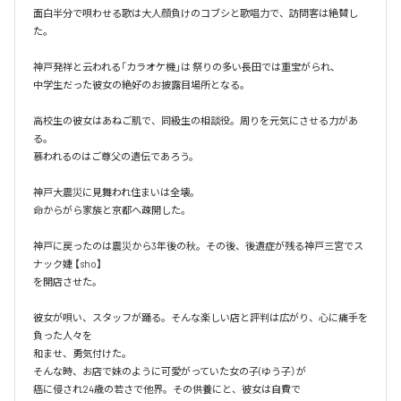
面白半分で唄わせる歌は大人顔負けのコブシと歌唱力で、訪問客は絶賛し
た。

神戸発祥と云われる「カラオケ機｣は 祭りの多い長田では重宝がられ、

中学生だった彼女の絶好のお披露目場所となる。

高校生の彼女はあねご肌で、同級生の相談役。周りを元気にさせる力があ
る。

慕われるのはご尊父の遺伝であろう。

神戸大震災に見舞われ住まいは全壊。

命からがら家族と京都へ疎開した。

神戸に戻ったのは震災から3年後の秋。その後、後遺症が残る神戸三宮でス
ナック婕 【sho】

を開店させた。

彼女が唄い、スタッフが踊る。そんな楽しい店と評判は広がり、心に痛手を
負った人々を

和ませ、勇気付けた。

そんな時、お店で妹のように可愛がっていた女の子(ゆう子）が

癌に侵され24歳の若さで他界。その供養にと、彼女は自費で
