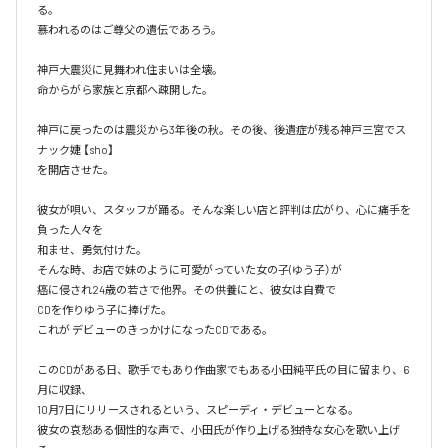
る。

慕われるのはご尊父の遺伝であろう。

神戸大震災に見舞われ住まいは全壊。

命からがら家族と京都へ疎開した。

神戸に戻ったのは震災から3年後の秋。その後、後遺症が残る神戸三宮でス
ナック婕 【sho】

を開店させた。

彼女が唄い、スタッフが踊る。そんな楽しい店と評判は広がり、心に痛手を
負った人々を

和ませ、勇気付けた。

そんな時、お店で妹のように可愛がっていた女の子(ゆう子）が

癌に侵され24歳の若さで他界。その供養にと、彼女は自費で

CDを作りゆう子に捧げた。

これが デビューのきっかけになったCDである。

このCDがある日、歌手でもあり作曲家でもある小田純平氏の目に留まり、6
月に収録、

10月7日にリリースされるという、スピーディ・デビューとなる。

彼女の哀愁ある個性的な声で、小田氏が作り上げる独特な女心を歌い上げ