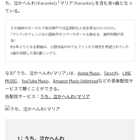
ち、泣かへんわ (Karaoke)」「マリア (Karaoke)」を含む全4曲となっ
ている。
その独特のボーカルで地元神戸では圧倒的な人気を誇るSHO-KEIKO。

「マリア」のアレンジは小田純平のツアーサポートも務める、笛吹利明が担
当!!　

約5年ぶりとなる新曲は、小田作品の中でもファンから発売を熱望されていた
2曲を収録した両A面シングル
なお「
うち、泣かへんわ/マリア
」は、
Apple Music
、
Spotify
、
LINE
MUSIC
、
YouTube Music
、
Amazon Music Unlimited
などの音楽配信サ
ービスで聴くことができる。
各配信サービス：
うち、泣かへんわ/マリア
1
：
うち、泣かへんわ