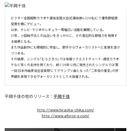
ビクター全国縦断カラオケ選抜全国大会(応募総数4,328名)にて優秀歌唱賞
受賞を機にデビュー。

以来、テレビ･ラジオのレギュラー等幅広い活動を展開している。

07年、小田純平氏との出会いをきっかけに、その潜在的な歌唱力を発揮す
る結果となる。

また作品創作にも積極的に参加し、歌手からヴォーカリストへと変貌を遂げ
つつある。

その結果、シングル「むらさき川」では有線リクエストチャート･通信カラオ
ケなど多くの支持を得ており、続く09年12月に発売されたシングルでは"第
一回 日本作曲家協会音楽祭"にてグランプリ曲となった「二年目の夏至」の世
界観を表現できるヴォーカリストとして大抜擢される。
平岡千佳
の他のリリース：
平岡千佳
http://www.hiraoka-chika.com/
http://www.aforce-e.com/