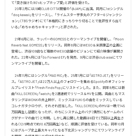
て「突き抜けた90’sヒップホップ愛」と評価を受けた。

　20年2月には川崎CLUB CITTA’開催の「@JAM」に出演。同月に1stシングル
「dog kawaii」をリリースし、「ライムスター宇多丸のアフター6 ジャンクシ
ョン」（TBSラジオ）にて「本格的にきっちりやり切ることで批評性すら出て
いる」「めちゃめちゃキャッチー」と評された。

　21年6月には、ラッパーのGOMESSとのツーマンライブを開催し、「Moon 
Reverb feat.GOMESS」をリリース。同年8月にはWEGO＆米原康正の企画に
登場し、渋谷109店など複数のWEGO店舗のビジョンにて紹介映像が展開さ
れた。22年4月には「Go Forward EP」を発売、9月には渋谷club asiaにてワ
ンマンライブを開催した。

　24年11月にはシングル「MAD MIC」を、25年1月には「ASTRO JET」をリリー
ス。「ASTRO JET」は22万人以上のフォロワーを集めるSpotifyのオフィシャ
ルプレイリスト「Fresh Finds Pop」にリストインした。また、同年9月には新
曲「KILL SCREEN」「watch」を2週連続でリリース＆MVを公開。両曲ともマス
タリングはWONKの井上幹が、ミックスはYUKIらの曲をミックスしている
コレナガタクロウが、それぞれ担当した。「KILL SCREEN」のMVは一晩で145
万回再生し話題となったが、のちにシステム上のバグ（偶然にもゲームのバ
グがテーマの曲で）と判明。しかし再公開した動画は6日で2万回以上再生さ
れる（12/9時点で約10.6万回再生）など、順調に評価を受けている。同年10月
にはグループ史上最大キャパとなる下北沢シャングリラにてワンマンライブ