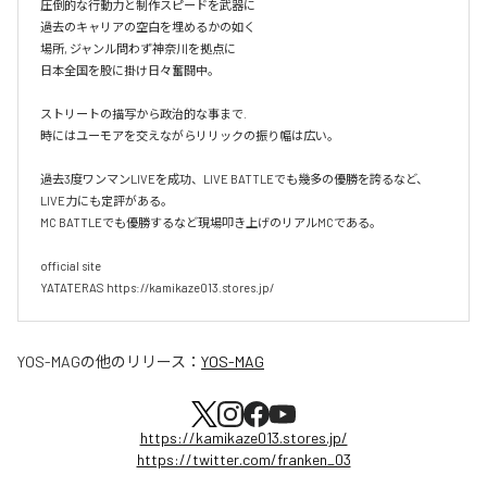
圧倒的な行動力と制作スピードを武器に

過去のキャリアの空白を埋めるかの如く

場所, ジャンル問わず神奈川を拠点に

日本全国を股に掛け日々奮闘中。

ストリートの描写から政治的な事まで.

時にはユーモアを交えながらリリックの振り幅は広い。

過去3度ワンマンLIVEを成功、LIVE BATTLEでも幾多の優勝を誇るなど、
LIVE力にも定評がある。

MC BATTLEでも優勝するなど現場叩き上げのリアルMCである。

official site

YATATERAS https://kamikaze013.stores.jp/
YOS-MAG
の他のリリース：
YOS-MAG
https://kamikaze013.stores.jp/
https://twitter.com/franken_03