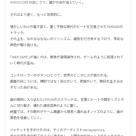
HIGH SCOREの向こうで、誰かの命が消えていく。

それはより速く、もっと効率的に。

懐かしい8bitの電子音と、重く不穏な現代のビートを交差させたYAMAANの
トラック。

その上を、なのるなもないのリリシズム、緩急を行き来するフロウ、多彩な
声色が駆け抜ける。

「WAR GAME」が描くのは、戦争が遠隔操作され、ゲームのように処理されて
いく時代の歪み。

コントローラーのボタンひとつで、世界のどこかに火が放たれる。

画面の向こうには、標的ではなく兵士がいて、家族がいて、明日を生きるは
ずだった命がある。

曲の随所に入り込むDJ SHUNのスクラッチは、言葉とビートの間をリズミカ
ルに切り裂き、壊れた通信音声のように響く。

終盤では、その断片がゲーム画面から現実へ漏れ出すノイズのように、曲の
景色を侵食していく。

ジャケットを手がけたのは、チリのアーティストmariapepinos。

兵士の姿を光の粒子のように描き出し、人間の命がゲーム上のキャラクター