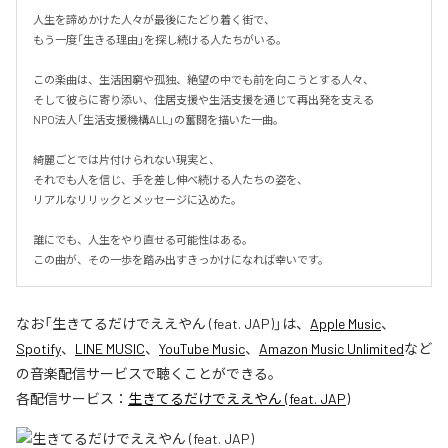
人生を諦めかけた人々が最後にたどり着く街で、

もう一度「生きる理由」を探し続ける人たちがいる。

この楽曲は、生活困窮や孤独、絶望の中でも前を向こうとする人々、

そして彼らに寄り添い、住居支援や生活支援を通じて再出発を支える

NPO法人「生活支援機構ALL」の奮闘を描いた一曲。

綺麗ごとでは片付けられない現実と、

それでも人を信じ、手を差し伸べ続ける人たちの姿を、

リアルなリリックとメッセージに込めた。

誰にでも、人生をやり直せる可能性はある。

この曲が、その一歩を踏み出すきっかけになれば幸いです。
なお「
生きてるだけでええやん (feat. JAP)
」は、
Apple Music
、
Spotify
、
LINE MUSIC
、
YouTube Music
、
Amazon Music Unlimited
など
の音楽配信サービスで聴くことができる。
各配信サービス：
生きてるだけでええやん (feat. JAP)