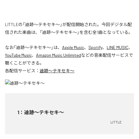
LITTLEの「迪跡〜テキセキ〜」が配信開始された。今回デジタル配
信された楽曲は、「迪跡〜テキセキ〜」を含む全1曲となっている。
なお「
迪跡〜テキセキ〜
」は、
Apple Music
、
Spotify
、
LINE MUSIC
、
YouTube Music
、
Amazon Music Unlimited
などの音楽配信サービスで
聴くことができる。
各配信サービス：
迪跡〜テキセキ〜
1
：
迪跡〜テキセキ〜
LITTLE