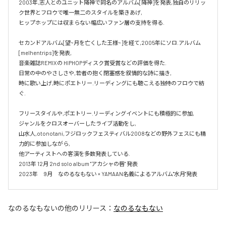
2003年,志人とのユニット降神で同名のアルバム[降神]を発表,独自のリリッ
ク世界とフロウで唯一無二のスタイルを築きあげ,

ヒップホップには収まらない幅広いファン層の支持を得る.

セカンドアルバム[望~月を亡くした王様~]を経て,2005年にソロ.アルバム 
[melhentrips]を発表,

音楽雑誌REMIXの HIPHOPディスク賞受賞などの評価を得た.

日常の中のやさしさや,若者の抱く閉塞感を叙情的な詩に描き,

時に歌い上げ,時にポエトリー.リーディングにも聴こえる独特のフロウで紡
ぐ.

フリースタイルや,ポエトリー.リーディングイベントにも積極的に参加,

ジャンルをクロスオーバーしたライブ活動をし,

山水人,otonotani,フジロックフェスティバル2008などの野外フェスにも精
力的に参加しながら,

他アーティストへの客演を多数発表している.

2013年 12月 2nd solo album "アカシャの唇" 発表

2023年　9月　なのるなもない × YAMAAN名義によるアルバム"水月"発表
なのるなもない
の他のリリース：
なのるなもない