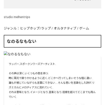
studio melhentrips
ジャンル：
ヒップホップ/ラップ
/
オルタナティブ
/
ゲーム
なのるなもない
ラッパー,スポークンワーズアーティスト.

その声は深く,いくつもの色を持つ.

時に耳元で語りかけるように近く,どこかへ行ってしまいそうな程に遠い.

誰もが感じていながらも言葉にできない....そんな思いを言語化した詩が,リ
ズミカルにメロディアスに流れていく.

それは意味となり,イメージとなり,音楽となり,垣根を超えてどこまでも飛ん
でいく.
