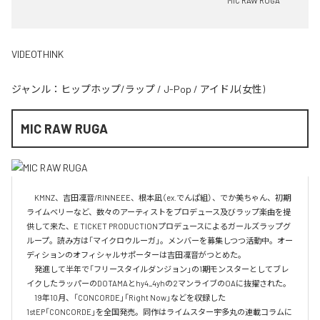
MIC RAW RUGA
VIDEOTHINK
ジャンル：
ヒップホップ/ラップ
/
J-Pop
/
アイドル(女性)
MIC RAW RUGA
　KMNZ、吉田凜音/RINNEEE、根本凪（ex.でんぱ組）、でか美ちゃん、初期
ライムベリーなど、数々のアーティストをプロデュース及びラップ楽曲を提
供して来た、E TICKET PRODUCTIONプロデュースによるガールズラップグ
ループ。読み方は「マイクロウルーガ」。メンバーを募集しつつ活動中。オー
ディションのオフィシャルサポーターは吉田凜音がつとめた。

　発進して半年で「フリースタイルダンジョン」の1期モンスターとしてブレ
イクしたラッパーのDOTAMAとhy4_4yhの2マンライブのOAに抜擢された。

　19年10月、「CONCORDE」「Right Now」などを収録した
1stEP「CONCORDE」を全国発売。同作はライムスター宇多丸の連載コラムに