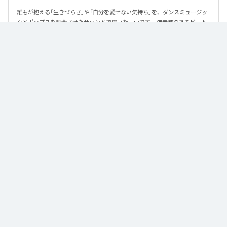
誰もが抱える「生きづらさ」や「自分を愛せない気持ち」を、ダンスミュージッ
クとポップスを融合させたサウンドで描いた一曲です。 疾走感のあるビート
と繊細な歌詞が交差し、苦しさの中にも小さな希望を見つけ出していく。 「味
方だよ」というメッセージが、心にそっと寄り添う作品です。
なお「
89
」は、
Apple Music
、
Spotify
、
LINE MUSIC
、
YouTube Music
、
Amazon Music Unlimited
などの音楽配信サービスで聴くことができ
る。
各配信サービス：
89
1
：
89
泡く、脆く。
2
：
89 (Instrumental)