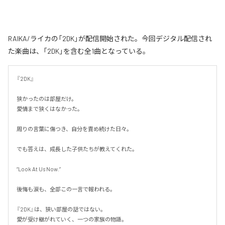
RAIKA/ライカの「2DK」が配信開始された。今回デジタル配信され
た楽曲は、「2DK」を含む全1曲となっている。
『2DK』

狭かったのは部屋だけ。

愛情まで狭くはなかった。

周りの言葉に傷つき、自分を責め続けた日々。

でも答えは、成長した子供たちが教えてくれた。

“Look At Us Now.”

後悔も涙も、全部この一言で報われる。

『2DK』は、狭い部屋の話ではない。

愛が受け継がれていく、一つの家族の物語。