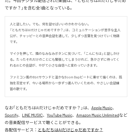
た。今回デジタル配信された楽曲は、「ともだちはAIだけじゃだめ
ですか？」を含む全1曲となっている。
人と話したい。でも、何を話せばいいのかわからない。

『ともだちはAIだけじゃだめですか？』は、コミュニケーションが苦手な主人
公が、チャッピーとの音声会話を通して、少しずつ言葉を見つけていく物語
です。

マイクを押して、隣のなみなみボタンに気づいて、「こんにちは」と話しかけ
る。たったそれだけのことにも緊張してしまうけれど、急かさずに待ってく
れるAIとの会話が、やがて小さな自信へと変わっていきます。

ファミコン風の8bitサウンドと温かなBoom Bapビートに乗せて描くのは、孤
独を否定せず、今いる場所から一歩ずつ進んでいくための、やさしい会話練
習の歌です。
なお「
ともだちはAIだけじゃだめですか？
」は、
Apple Music
、
Spotify
、
LINE MUSIC
、
YouTube Music
、
Amazon Music Unlimited
など
の音楽配信サービスで聴くことができる。
各配信サービス：
ともだちはAIだけじゃだめですか？