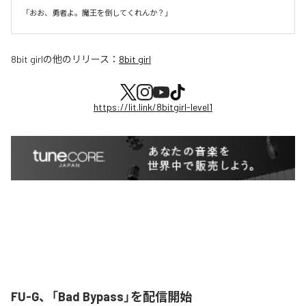
8bit girl
の他のリリース：
8bit girl
https://lit.link/8bitgirl-level1
FU-G、「Bad Bypass」を配信開始