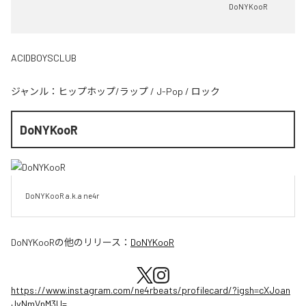
DoNYKooR
ACIDBOYSCLUB
ジャンル：
ヒップホップ/ラップ
/
J-Pop
/
ロック
DoNYKooR
DoNYKooR a.k.a ne4r
DoNYKooR
の他のリリース：
DoNYKooR
https://www.instagram.com/ne4rbeats/profilecard/?igsh=cXJoan
JvNmVnM3U=