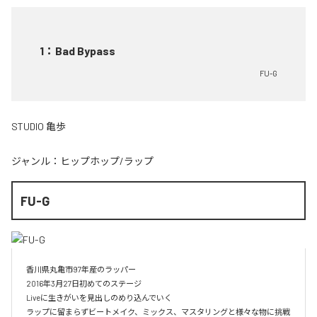
1
：
Bad Bypass
FU-G
STUDIO 亀歩
ジャンル：
ヒップホップ/ラップ
FU-G
香川県丸亀市97年産のラッパー

2016年3月27日初めてのステージ

Liveに生きがいを見出しのめり込んでいく

ラップに留まらずビートメイク、ミックス、マスタリングと様々な物に挑戦