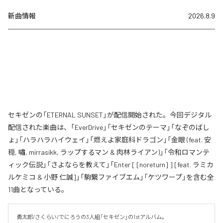
新曲情報
2026.8.9
セキゼンの「ETERNAL SUNSET」が配信開始された。今回デジタル
配信された楽曲は、「EverDrive」「セキゼンのテーマ」「なぞのばし
ょ」「ハラハラハイウェイ」「燃えよ家庭科ドラゴン」「金眼 (feat. 安
穏, 嘯, mirrasikk, ラップするマン & 肉林ライアン)」「令和ロマンテ
ィック伝説」「さよならを教えて」「Enter [ [noreturn] ] [feat. ラミカ
ルケミコ & 小野 仁誠]」「駒繋ファイブエム」「ケツワープ」を含む全
11曲となっている。
勇太郎/さくらい/でにろうの3人組「セキゼン」の1stアルバム。
