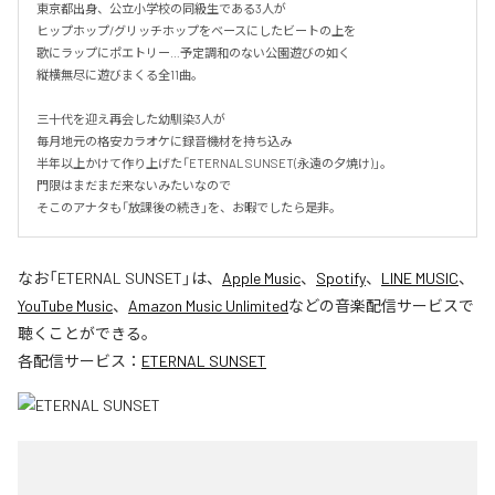
東京都出身、公立小学校の同級生である3人が

ヒップホップ/グリッチホップをベースにしたビートの上を

歌にラップにポエトリー…予定調和のない公園遊びの如く

縦横無尽に遊びまくる全11曲。

三十代を迎え再会した幼馴染3人が

毎月地元の格安カラオケに録音機材を持ち込み

半年以上かけて作り上げた「ETERNAL SUNSET(永遠の夕焼け)」。

門限はまだまだ来ないみたいなので

そこのアナタも「放課後の続き」を、お暇でしたら是非。
なお「
ETERNAL SUNSET
」は、
Apple Music
、
Spotify
、
LINE MUSIC
、
YouTube Music
、
Amazon Music Unlimited
などの音楽配信サービスで
聴くことができる。
各配信サービス：
ETERNAL SUNSET