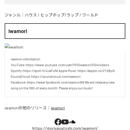
ジャンル：
ハウス
/
ヒップホップ/ラップ
/
ワールド
iwamori
iwamori information 
YouTube:https://www.youtube.com/user/7010iwamori3104/videos 
Spotify:https://spoti.fi/2JaFuNl Apple Music:https://apple.co/2TzByrD 
SoundCloud:https://soundcloud.com/iwamori 
Facebook:https://www.facebook.com/iwamori88 We will release a new 
song on the 15th of every month. Please enjoy our music!
iwamori
の他のリリース：
iwamori
https://moriyasatoshi.com/iwamori/