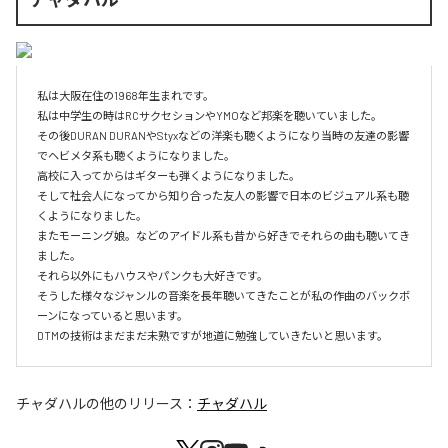
私は大阪在住の1968年生まれです。

私は中学生の時はRCサクセションやYMOなど邦楽を聴いていました。

その後DURAN DURANやStyxなどの洋楽も聴くようになり当時の友達の影響
でヘビメタ系も聴くようになりました。

高校に入ってからはギターも弾くようになりました。

そして社会人になってから知り合った友人の影響で日本のビジュアル系も聴
くようになりました。

またモーニング娘。などのアイドル系も昔から好きでそれらの曲も聴いてき
ました。

それら以外にもハウスやパンクも大好きです。

そうした様々なジャンルの音楽を長年聴いてきたことが私の作曲のバックボ
ーンになっていると思います。

DTMの技術はまだまだ未熟ですが地道に勉強していきたいと思います。
チャダハル
の他のリリース：
チャダハル