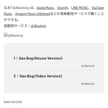
なお「
dj.Blackoly
」は、
Apple Music
、
Spotify
、
LINE MUSIC
、
YouTube
Music
、
Amazon Music Unlimited
などの音楽配信サービスで聴くこと
ができる。
各配信サービス：
dj.Blackoly
1
：
Gas Bug (House Version)
dj.Blackoly
2
：
Gas Bug (Video Version)
dj.Blackoly
buki records