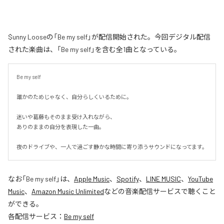
$unny Looseの「Be my self」が配信開始された。今回デジタル配信
された楽曲は、「Be my self」を含む全1曲となっている。
Be my self

誰かのためじゃなく、自分らしくいるために。

迷いや葛藤もそのまま受け入れながら、

ありのままの自分を表現した一曲。

夜のドライブや、一人で過ごす静かな時間に寄り添うサウンドになってます。
なお「
Be my self
」は、
Apple Music
、
Spotify
、
LINE MUSIC
、
YouTube
Music
、
Amazon Music Unlimited
などの音楽配信サービスで聴くこと
ができる。
各配信サービス：
Be my self