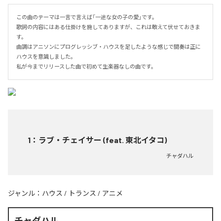
この曲のテーマは一言で言えば「一途な女の子の愛」です。

歌詞の内容にはある仕掛けを施してありますが、これは敢えて伏せておきま
す。

曲調はアニソンにプログレッシブ・ハウスを足したような感じで間奏は正に
ハウスを意識しました。

私が今までリリースした曲で初めて生楽器なしの曲です。
1
：
ラブ・チェイサー (feat. 東北イタコ)
チャダハル
ジャンル：
ハウス
/
トランス
/
アニメ
チャダハル