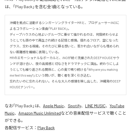
は、「Play Back」を含む全1曲となっている。
沖縄を拠点に活動するシンガーソングライターMRと、プロデューサーiNOに
よるコラボレーション楽曲「PLAY BACK」。

ディープハウスの心地よいグルーヴに乗せて描かれるのは、何度終わらせよ
うとしても頭の中で再生され続ける記憶と感情。揺れるフロア、空になった
グラス、交わる視線。そのたびに蘇る想いと、惹かれ合いながらも埋められ
ない距離感を繊細に表現している。

MRのエモーショナルなボーカルと、iNOが紡ぐ洗練されたDEEP HOUSEサウ
ンドが溶け合い、夜の高揚感と切なさをドラマチックに演出。終わりにしよ
うとしても繰り返される関係と、心の奥で鳴り続ける「Why are you making 
me feel this way?」という問いが、聴く者を深く引き込む。

忘れたいのに忘れられない。そんな大人の感情を映し出した、沖縄発のDEEP 
HOUSEナンバー。
なお「
Play Back
」は、
Apple Music
、
Spotify
、
LINE MUSIC
、
YouTube
Music
、
Amazon Music Unlimited
などの音楽配信サービスで聴くこと
ができる。
各配信サービス：
Play Back