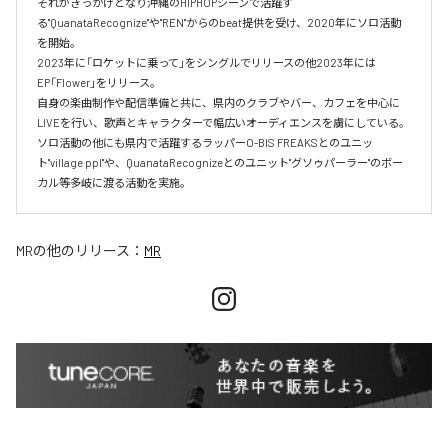
それがきっかけとなり沖縄のHIPHOPシーンで活躍す
る"QuanataRecognize"や"REN"からのbeat提供を受け、2020年にソロ活動
を開始。

2023年に「ロケットに乗って」をシングルでリリースの他2023年には
EP「Flower」をリリース。

自身の楽曲制作や配信準備と共に、県内のクラブやバー、カフェを中心に
LIVEを行い、歌声とキャラクターで幅広いオーディエンスを虜にしている。

ソロ活動の他にも県内で活躍するラッパーO-BIS FREAKSとのユニッ
ト"village ppl"や、QuanataRecognizeとのユニット"グソゥパーラー"のボー
カル等多岐に渡る活動を実施。
MR
の他のリリース：
MR