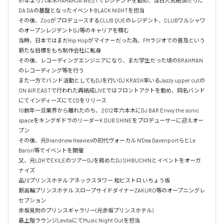
87年より六本木MAHARJA WESTでレジデントを勤め、当日人気絶頂だった
DA DAの基盤となったイベントBLACK NIGHTを担当

その後、ZooがプロデュースするCLUB QUEのレジデント、CLUBワルシャワ
のオープンレジデントDJ等のキャリアを積む

当時、日本ではまだHip Hopがマイナーだった為、FMラジオでの普及という
新たな目標をもち制作会社に転身

その後、レコーディングエンジニアになり、まだ学生だった頃のBRAHMAN
のレコーディング等を行う

また一方でバンド活動としてもDJを行いDJ KRASH率いるJazzy upper cutの
ON AIR EASTで行われた再結成LIVEではフロントアクトを勤め、同名バンド
にてインディーズにてCDをリリース

10数年一旦業界から離れたのち、2012年六本木にDJ BAR Envvy the sonic 
spaceをキングギドラのリーダーK DUB SHINEをプロデューサーに迎えオー
プン

その後、元Brandnew Heaviesの初代ヴォーカル N'Dea DavenportらとLe 
Baron等でイベントを開催

又、元LDHでEXILEのツアーDJを務めたDJ SHIBUCHINとイベントをオーガ
ナイズ

品川プリンスホテル アネックスタワー 和ビストロ いちょう坂

新高輪プリンスホテル スロープサイドダイナーZAKURO等のオープニングレ
セプション

赤坂見附のプリンスギャラリー(元赤坂プリンスホテル)

最上階ラウンジLevitaにてMusic Night Outを担当
