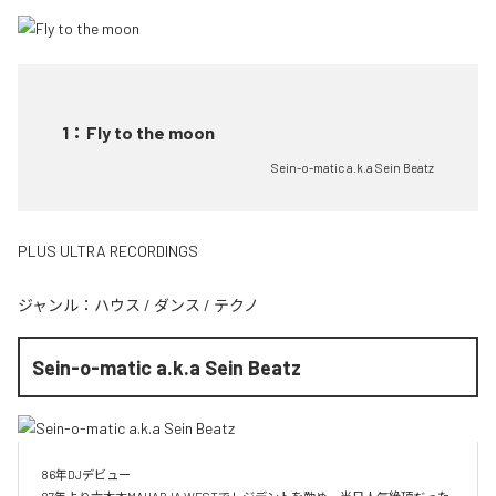
1
：
Fly to the moon
Sein-o-matic a.k.a Sein Beatz
PLUS ULTRA RECORDINGS
ジャンル：
ハウス
/
ダンス
/
テクノ
Sein-o-matic a.k.a Sein Beatz
86年DJデビュー
