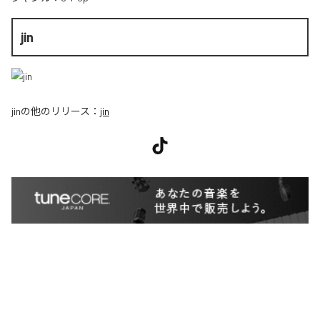
jin
jin
の他のリリース：
jin