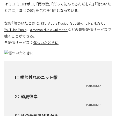
はミコ ミコはポコ」「雨の歌」「だって沈んでるんだもん」「傷ついた
ときに」「幸せの歌」を含む全11曲となっている。
なお「
傷ついたときに
」は、
Apple Music
、
Spotify
、
LINE MUSIC
、
YouTube Music
、
Amazon Music Unlimited
などの音楽配信サービスで
聴くことができる。
各配信サービス：
傷ついたときに
1
：
季節外れのニット帽
MAD JOKER
2
：
過夏彼岸
MAD JOKER
3
：
私の全部あげるから