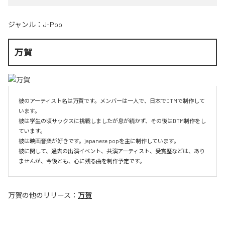
ジャンル：
J-Pop
万賀
彼のアーティスト名は万賀です。メンバーは一人で、日本でDTMで制作して
います。

彼は学生の頃サックスに挑戦しましたが息が続かず、その後はDTM制作をし
ています。

彼は映画音楽が好きです。japanese popを主に制作しています。

彼に関して、過去の出演イベント、共演アーティスト、受賞歴などは、あり
ませんが、今後とも、心に残る曲を制作予定です。
万賀
の他のリリース：
万賀