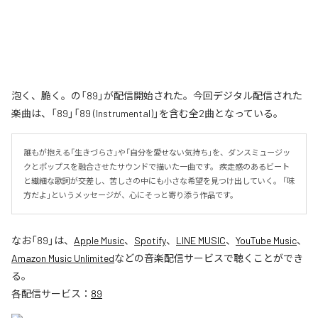
泡く、脆く。の「89」が配信開始された。今回デジタル配信された
楽曲は、「89」「89 (Instrumental)」を含む全2曲となっている。
誰もが抱える「生きづらさ」や「自分を愛せない気持ち」を、ダンスミュージッ
クとポップスを融合させたサウンドで描いた一曲です。 疾走感のあるビート
と繊細な歌詞が交差し、苦しさの中にも小さな希望を見つけ出していく。 「味
方だよ」というメッセージが、心にそっと寄り添う作品です。
なお「
89
」は、
Apple Music
、
Spotify
、
LINE MUSIC
、
YouTube Music
、
Amazon Music Unlimited
などの音楽配信サービスで聴くことができ
る。
各配信サービス：
89