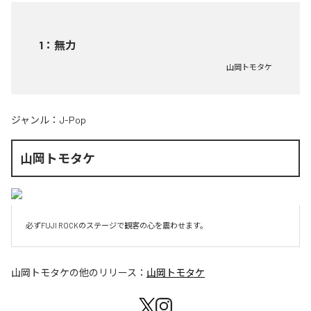
1
：
無力
山岡トモタケ
ジャンル：
J-Pop
山岡トモタケ
必ずFUJI ROCKのステージで観客の心を震わせます。
山岡トモタケ
の他のリリース：
山岡トモタケ