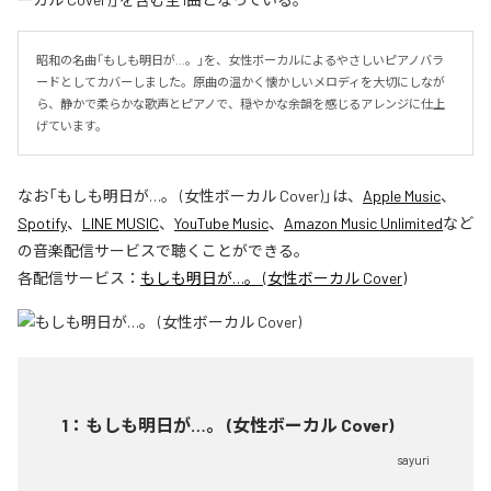
昭和の名曲「もしも明日が…。」を、女性ボーカルによるやさしいピアノバラ
ードとしてカバーしました。原曲の温かく懐かしいメロディを大切にしなが
ら、静かで柔らかな歌声とピアノで、穏やかな余韻を感じるアレンジに仕上
げています。
なお「
もしも明日が…。 (女性ボーカル Cover)
」は、
Apple Music
、
Spotify
、
LINE MUSIC
、
YouTube Music
、
Amazon Music Unlimited
など
の音楽配信サービスで聴くことができる。
各配信サービス：
もしも明日が…。 (女性ボーカル Cover)
1
：
もしも明日が…。 (女性ボーカル Cover)
sayuri