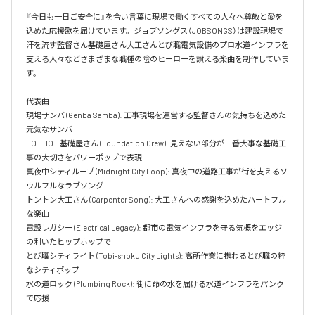
『今日も一日ご安全に』を合い言葉に現場で働くすべての人々へ尊敬と愛を
込めた応援歌を届けています。ジョブソングス（JOBSONGS）は建設現場で
汗を流す監督さん基礎屋さん大工さんとび職電気設備のプロ水道インフラを
支える人々などさまざまな職種の陰のヒーローを讃える楽曲を制作していま
す。

代表曲  

現場サンバ (Genba Samba): 工事現場を運営する監督さんの気持ちを込めた
元気なサンバ  

HOT HOT 基礎屋さん (Foundation Crew): 見えない部分が一番大事な基礎工
事の大切さをパワーポップで表現  

真夜中シティループ (Midnight City Loop): 真夜中の道路工事が街を支えるソ
ウルフルなラブソング  

トントン大工さん (Carpenter Song): 大工さんへの感謝を込めたハートフル
な楽曲  

電設レガシー (Electrical Legacy): 都市の電気インフラを守る気概をエッジ
の利いたヒップホップで  

とび職シティライト (Tobi-shoku City Lights): 高所作業に携わるとび職の粋
なシティポップ  

水の道ロック (Plumbing Rock): 街に命の水を届ける水道インフラをパンク
で応援
