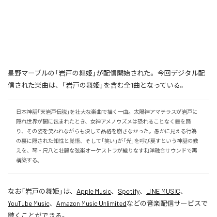
星野マーブルの「岩戸の舞姫」が配信開始された。今回デジタル配
信された楽曲は、「岩戸の舞姫」を含む全1曲となっている。
日本神話「天岩戸伝説」を壮大な楽曲で描く一曲。太陽神アマテラスが岩戸に
隠れ世界が闇に包まれたとき、女神アメノウズメは恐れることなく舞を踊
り、その姿を笑われながらも決して品格を崩さなかった。愚かに見える行為
の裏に隠された知性と覚悟、そして「笑い」が「光」を呼び戻すという神話の教
えを、琴・尺八と壮麗な弦楽オーケストラが織りなす和洋融合サウンドで再
構築する。
なお「
岩戸の舞姫
」は、
Apple Music
、
Spotify
、
LINE MUSIC
、
YouTube Music
、
Amazon Music Unlimited
などの音楽配信サービスで
聴くことができる。