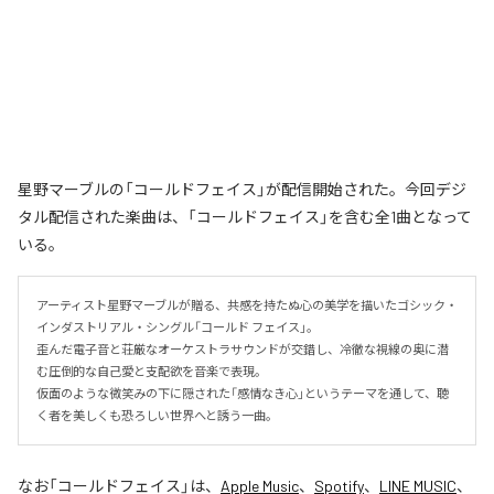
星野マーブルの「コールドフェイス」が配信開始された。今回デジ
タル配信された楽曲は、「コールドフェイス」を含む全1曲となって
いる。
アーティスト星野マーブルが贈る、共感を持たぬ心の美学を描いたゴシック・
インダストリアル・シングル「コールド フェイス」。

歪んだ電子音と荘厳なオーケストラサウンドが交錯し、冷徹な視線の奥に潜
む圧倒的な自己愛と支配欲を音楽で表現。

仮面のような微笑みの下に隠された「感情なき心」というテーマを通して、聴
く者を美しくも恐ろしい世界へと誘う一曲。
なお「
コールドフェイス
」は、
Apple Music
、
Spotify
、
LINE MUSIC
、