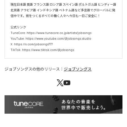
現在日本語 英語 フランス語 ロシア語 スペイン語 ポルトガル語 ヒンディー語 
北京語 アラビア語 インドネシア語 ベトナム語など多言語でグローバルに発
信中です。街をつくるすべての働く人々へ今日も一日ご安全に！

公式リンク

TuneCore: https://www.tunecore.co.jp/artists/jobsongs

YouTube: https://www.youtube.com/@jobsongs.studio

X: https://x.com/jobsongs777

TikTok: https://www.tiktok.com/@jobsongs
ジョブソングス
の他のリリース：
ジョブソングス