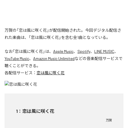
万賀の「恋は風に咲く花」が配信開始された。今回デジタル配信さ
れた楽曲は、「恋は風に咲く花」を含む全1曲となっている。
なお「
恋は風に咲く花
」は、
Apple Music
、
Spotify
、
LINE MUSIC
、
YouTube Music
、
Amazon Music Unlimited
などの音楽配信サービスで
聴くことができる。
各配信サービス：
恋は風に咲く花
1
：
恋は風に咲く花
万賀