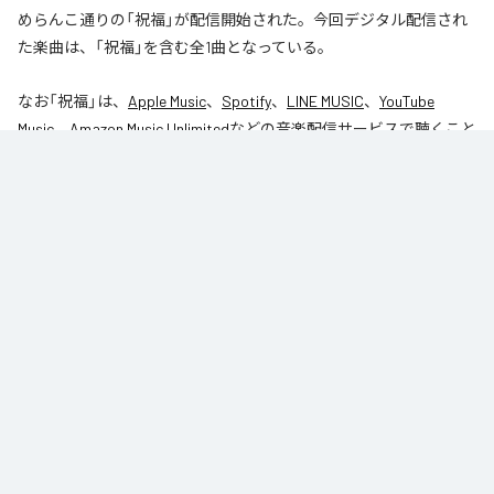
めらんこ通りの「祝福」が配信開始された。今回デジタル配信され
た楽曲は、「祝福」を含む全1曲となっている。
なお「
祝福
」は、
Apple Music
、
Spotify
、
LINE MUSIC
、
YouTube
Music
、
Amazon Music Unlimited
などの音楽配信サービスで聴くこと
ができる。
各配信サービス：
祝福
1
：
祝福
めらんこ通り
ジャンル：
オルタナティブ
/
サイケデリック
/
J-Pop