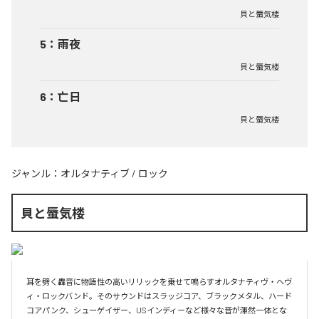
貝と蜃気楼
5
：
雨夜
貝と蜃気楼
6
：
亡日
貝と蜃気楼
ジャンル：
オルタナティブ
/
ロック
貝と蜃気楼
耳を劈く轟音に物語性の高いリリックを乗せて鳴らすオルタナティヴ・ヘヴ
ィ・ロックバンド。そのサウンドはスラッジコア、ブラックメタル、ハード
コアパンク、シューゲイザー、USインディーなど様々な音が渾然一体とな