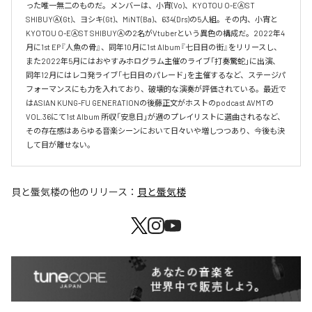
った唯一無二のものだ。メンバーは、小宵(Vo)、KYOTOU O-EⒶST 
SHIBUYⒶ(Gt)、ヨシキ(Gt)、MiNT(Ba)、634(Drs)の5人組。その内、小宵と
KYOTOU O-EⒶST SHIBUYⒶの2名がVtuberという異色の構成だ。2022年4
月に1st EP『人魚の骨』、同年10月に1st Album『七日目の街』をリリースし、
また2022年5月にはおやすみホログラム主催のライブ「打奏驚蛇」に出演、
同年12月にはレコ発ライブ「七日目のパレード」を主催するなど、ステージパ
フォーマンスにも力を入れており、破壊的な演奏が評価されている。最近で
はASIAN KUNG-FU GENERATIONの後藤正文がホストのpodcast AVMTの
VOL.36にて1st Album 所収「安息日」が週のプレイリストに選曲されるなど、
その存在感はあらゆる音楽シーンにおいて日々いや増しつつあり、今後も決
して目が離せない。
貝と蜃気楼
の他のリリース：
貝と蜃気楼