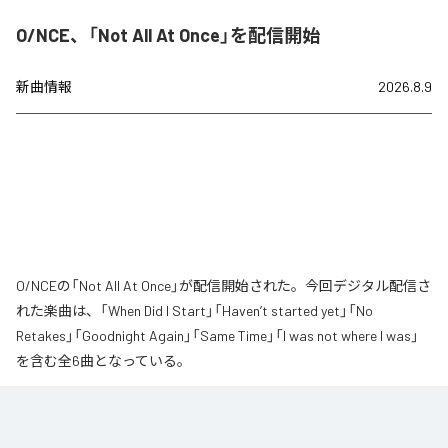
O/NCE、「Not All At Once」を配信開始
新曲情報
2026.8.9
O/NCEの「Not All At Once」が配信開始された。今回デジタル配信さ
れた楽曲は、「When Did I Start」「Haven’t started yet」「No
Retakes」「Goodnight Again」「Same Time」「I was not where I was」
を含む全6曲となっている。
なお「
Not All At Once
」は、
Apple Music
、
Spotify
、
LINE MUSIC
、
YouTube Music
、
Amazon Music Unlimited
などの音楽配信サービスで