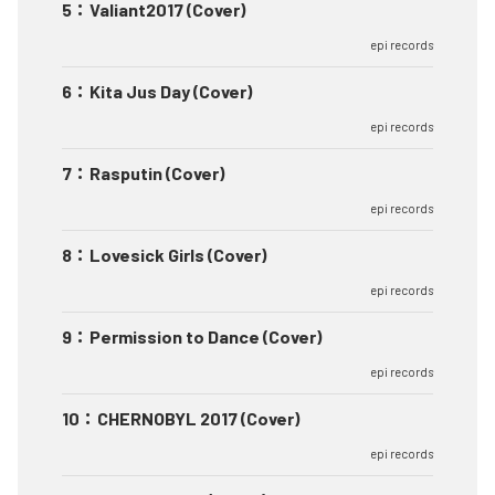
5
：
Valiant2017 (Cover)
epi records
6
：
Kita Jus Day (Cover)
epi records
7
：
Rasputin (Cover)
epi records
8
：
Lovesick Girls (Cover)
epi records
9
：
Permission to Dance (Cover)
epi records
10
：
CHERNOBYL 2017 (Cover)
epi records