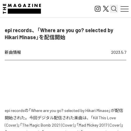
epi records、「Where are you go? selected by
Hikari Minase」を配信開始
新曲情報
2023.5.7
epi recordsの「Where are you go? selected by Hikari Minase」が配信
開始された。今回デジタル配信された楽曲は、「Kill This Love
(Cover)」「The Magic Bomb 2021 (Cover)」「Mad Mickey 2017 (Cover)」