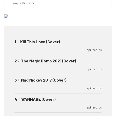
15 Pony cv.Ginuwine
1
：
Kill This Love (Cover)
epi records
2
：
The Magic Bomb 2021 (Cover)
epi records
3
：
Mad Mickey 2017 (Cover)
epi records
4
：
WANNABE (Cover)
epi records