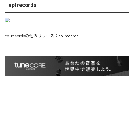
epi records
epi records
の他のリリース：
epi records