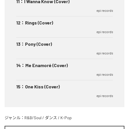
11
：
I Wanna Know (Cover)
epi records
12
：
Rings (Cover)
epi records
13
：
Pony (Cover)
epi records
14
：
Me Enamoré (Cover)
epi records
15
：
One Kiss (Cover)
epi records
ジャンル：
R&B/Soul
/
ダンス
/
K-Pop