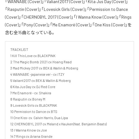
「WANNABE (Cover)」「Valiant2017 (Cover)」「Kita Jus Day (Cover)」
「Rasputin (Cover)」「Lovesick Girls (Cover)」「Permission to Dance
(Cover)」「CHERNOBYL 2017 (Cover)」「I Wanna Know (Cover)」「Rings
(Cover)」「Pony (Cover)」「Me Enamoré (Cover)」「One Kiss (Cover)」を
含む全15曲となっている。
TRACKLIST

1 Kill This Love cv.BLACKPINK

2 The Magic Bomb 2021 cv.Hoang Read

3 Mad Mickey 2017 cv.BEK & Wallin & Moberg

4 WANNABE -japanese ver - cv.ITZY

5 Valiant2017 cv.BEK & Wallin & Moberg

6 Kita Jus Day cv.DJ Red Core

7 Me Enamoré - cv. Shakira

8 Rasputin cv.Boney M

9 Lovesick Girls cv.BLACKPINK

10 Permission to Dance cv.BTS

11 One Kiss- cv. Calvin Harris, Dua Lipa

12 CHERNOBYL 2017 cv.Meland x Hauken(feat. Benjamin Beats)

13 I Wanna Know cv.Joe

14 7 Rings cv.Ariana Grande
