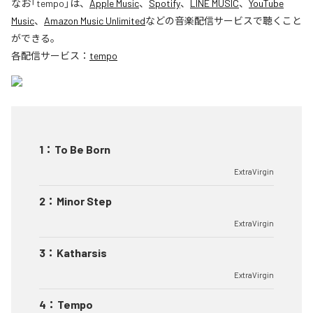
なお「
tempo
」は、
Apple Music
、
Spotify
、
LINE MUSIC
、
YouTube
Music
、
Amazon Music Unlimited
などの音楽配信サービスで聴くこと
ができる。
各配信サービス：
tempo
1
：
To Be Born
ExtraVirgin
2
：
Minor Step
ExtraVirgin
3
：
Katharsis
ExtraVirgin
4
：
Tempo