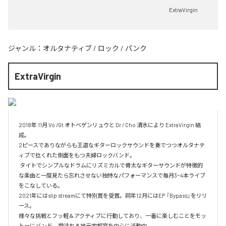
ExtraVirgin
ジャンル：
オルタナティブ
/
ロック
/
パンク
ExtraVirgin
2018年 11月 Vo /Gt オトベゲンリュウと Dr / Cho 清水により ExtraVirgin 結
成。

2ピースでありながらも王道なギターロックサウンドを奏でつつオルタナテ
ィブで捻くれた側面をもつ夫婦ロックバンド。

 タイトでシンプルなドラムにリズミカルで骨太なギターサウンドが特徴的
な楽曲と一度見たら忘れさせない独特なパフォーマンスで毎月3~4本ライブ
をこなしている。

2021年にはslip streamにて特別賞を受賞。同年12月にはEP 『Bypass』をリリ
ース。

様々な挑戦とフッ軽＆アクティブに行動しており、一番に楽しむことをモッ
トーにバンド。愛溢れる地元宇都宮を中心に活動中。