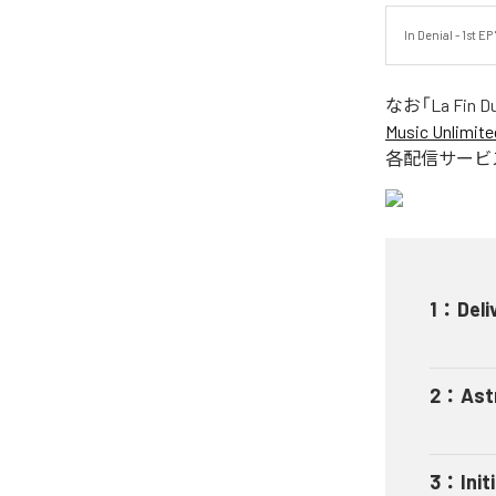
In Denial - 1st 
なお「
La Fin D
Music Unlimite
各配信サービ
1
：
Deli
2
：
Ast
3
：
Init