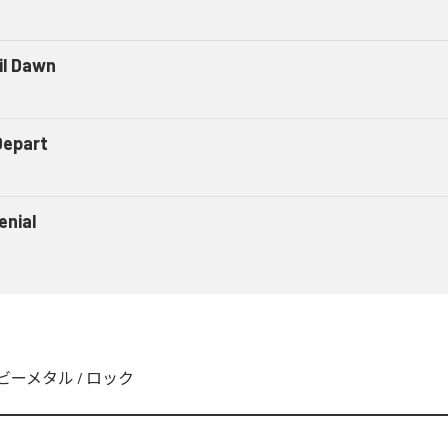
il Dawn
Depart
enial
ビーメタル
/
ロック