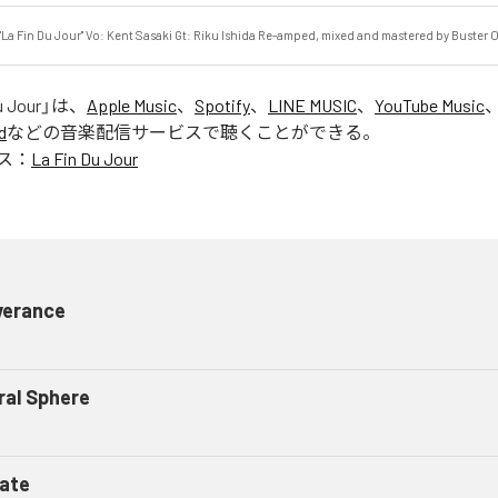
EP "La Fin Du Jour" Vo: Kent Sasaki Gt: Riku Ishida Re-amped, mixed and mastered by Buster
u Jour
」は、
Apple Music
、
Spotify
、
LINE MUSIC
、
YouTube Music
d
などの音楽配信サービスで聴くことができる。
ス：
La Fin Du Jour
verance
ral Sphere
iate