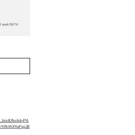
 seek FAITH
n_bio&fbclid=PA
ifkVhXYqFpjJB