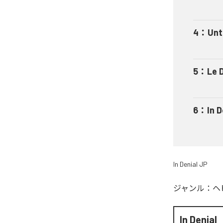
4
：
Unt
5
：
Le 
6
：
In D
In Denial JP
ジャンル：
ヘ
In Denial