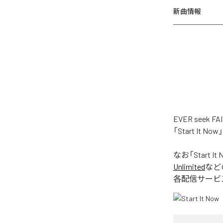
新曲情報
EVER see
「Start It
なお「
Start It
Unlimited
など
各配信サービ