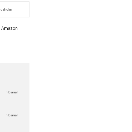
 Odeholm
、
Amazon
In Denial
In Denial