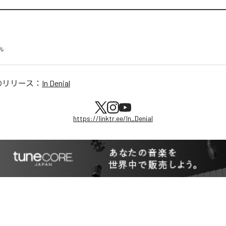
ル
のリリース：
In Denial
https://linktr.ee/In_Denial