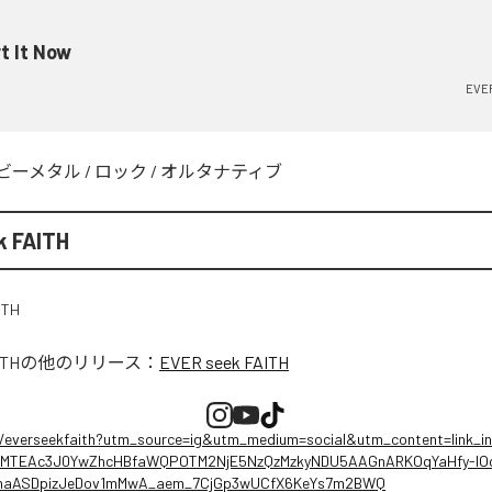
t It Now
EVER
ビーメタル
/
ロック
/
オルタナティブ
k FAITH
ITH
の他のリリース：
EVER seek FAITH
ee/everseekfaith?utm_source=ig&utm_medium=social&utm_content=link_i
TEAc3J0YwZhcHBfaWQPOTM2NjE5NzQzMzkyNDU5AAGnARKOqYaHfy-lOcY
shaASDpizJeDov1mMwA_aem_7CjGp3wUCfX6KeYs7m2BWQ