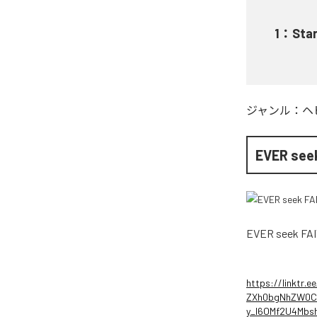
1
：
Star
ジャンル：
ヘ
EVER see
EVER seek FA
https://linktr.
ZXh0bgNhZW0CM
y_l6OMf2U4Mb