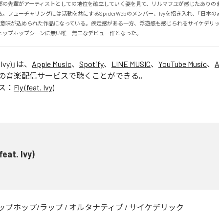
郷の先輩がアーティストとしての地位を確立していく姿を見て、リルマフユが感じたありの
。フューチャリングには活動を共にするSpiderWebのメンバー、Ivyを招き入れ、「日本
う意味が込められた作品になっている。疾走感がある一方、浮遊感も感じられるサイケデリ
ヒップホップシーンに無い唯一無二なデビュー作となった。
 Ivy)
」は、
Apple Music
、
Spotify
、
LINE MUSIC
、
YouTube Music
、
A
の音楽配信サービスで聴くことができる。
ス：
Fly (feat. Ivy)
(feat. Ivy)
ップホップ/ラップ
/
オルタナティブ
/
サイケデリック