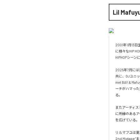
Lil Mafuy
2001年1月13
に様々なHIP
HIPHOPシーン
2025年7月に
共に、DJユニットW
met BAY &
ーチがハマった
る。

またアーティスト活
に所縁のあるア
を広げている。

リルマフユは夏
2nd Mixtape