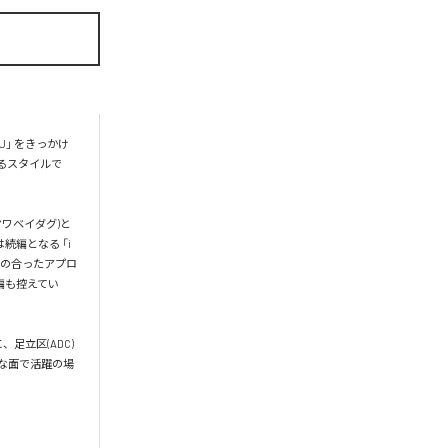
YU」 をきっかけ
るスタイルで
ヤワベイダグ)と
は続編となる 「i 
との息の合ったアプロ
編も控えてい
、足立区(ADC)
々な面で活躍の場