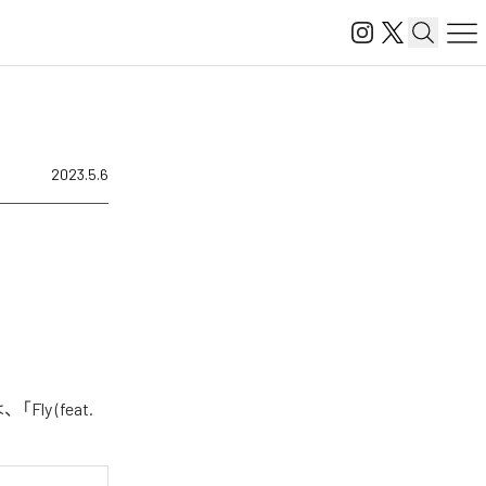
2023.5.6
ly (feat.