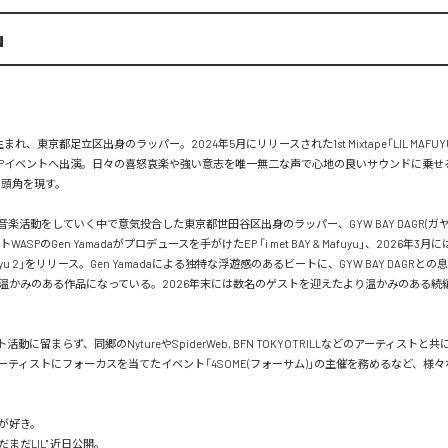
u
日生まれ、東京都足立区出身のラッパー。2024年5月にリリースされた1st Mixtape「LIL MAFU
 HOPイベントへ出演。日々の喜怒哀楽や強い意志を唯一無二な声で心地の良いサウンドに乗せ
に頭角を現す。

は音楽活動をしていく中で意気投合した東京都世田谷区出身のラッパー、GYW BAY DAGR(ガ
ASPのGen Yamadaがプロデュースを手がけたEP 「i met BAY & Mafuyu」、2026年3月に
 Mafuyu 2」をリリース。Gen Yamadaによる独特な浮遊感のあるビートに、GYW BAY DAGR
温かみのある作品になっている。2026年末には数名のゲストを迎えたより温かみのある続
動に留まらず、同郷のNytureやSpiderWeb, BFN TOKYOTRILLなどのアーティストと共に
ーティストにフォーカスを当てたイベント「4SOME(フォーサム)」の主催を務めるなど、様
が好き。

 "まだまだLIL" 近日公開。