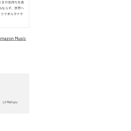
ままの気持ちを表
のみならず、世界へ
ックでオルタナテ
mazon Music
Lil Mafuyu