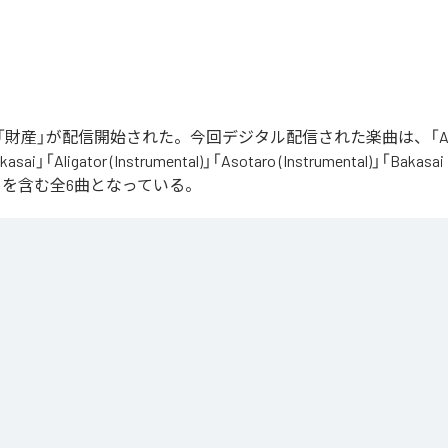
財産」が配信開始された。今回デジタル配信された楽曲は、「Aliga
asai」「Aligator (Instrumental)」「Asotaro (Instrumental)」「Bakasai
ntal)」を含む全6曲となっている。
は、
Apple Music
、
Spotify
、
LINE MUSIC
、
YouTube Music
、
Amazon 
の音楽配信サービスで聴くことができる。
ス：
財産
ator