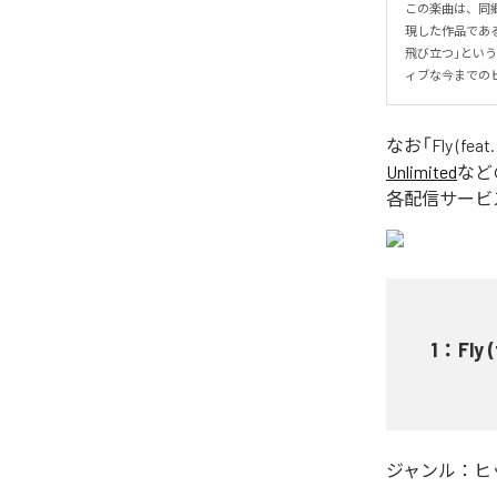
この楽曲は、同
現した作品である
飛び立つ」とい
ィブな今までの
なお「
Fly (feat.
Unlimited
など
各配信サービ
1
：
Fly 
ジャンル：
ヒ