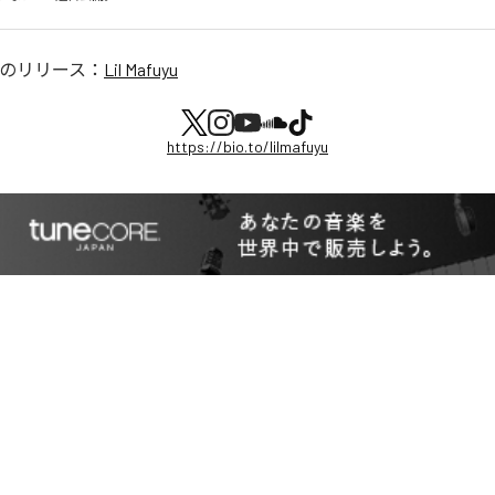
のリリース：
Lil Mafuyu
https://bio.to/lilmafuyu