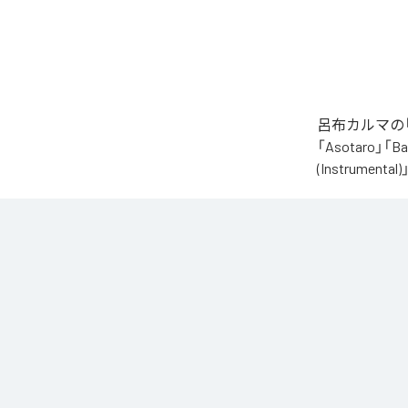
呂布カルマの「
「Asotaro」「Bak
(Instrume
なお「
財産
」
Unlimited
など
各配信サービ
1
：
Alig