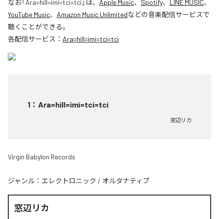
なお「
Ara=hill=imi=tci=tci
」は、
Apple Music
、
Spotify
、
LINE MUSIC
、
YouTube Music
、
Amazon Music Unlimited
などの音楽配信サービスで
聴くことができる。
各配信サービス：
Ara=hill=imi=tci=tci
1
：
Ara=hill=imi=tci=tci
窓辺リカ
Virgin Babylon Records
ジャンル：
エレクトロニック
/
オルタナティブ
窓辺リカ