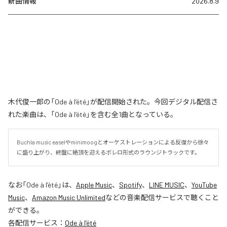
新曲情報
2026.8.9
木代俊一郎の「Ode à l’été」が配信開始された。今回デジタル配信さ
れた楽曲は、「Ode à l’été」を含む全1曲となっている。
Buchla music easelやminimoogとオーケストレーションによる反復から徐々
に盛り上がり、終盤に絶頂を迎えるボレロ形式のラウンジトラックです。
なお「
Ode à l’été
」は、
Apple Music
、
Spotify
、
LINE MUSIC
、
YouTube
Music
、
Amazon Music Unlimited
などの音楽配信サービスで聴くこと
ができる。
各配信サービス：
Ode à l’été