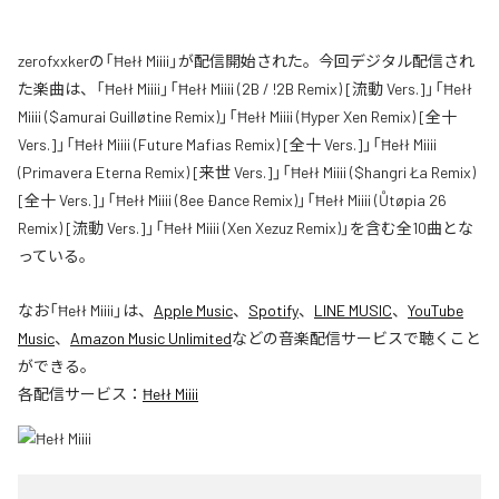
zerofxxkerの「Ħełł Miiii」が配信開始された。今回デジタル配信され
た楽曲は、「Ħełł Miiii」「Ħełł Miiii (2B / !2B Remix) [流動 Vers.]」「Ħełł
Miiii ($amurai Guilløtine Remix)」「Ħełł Miiii (Ħyper Xen Remix) [全十
Vers.]」「Ħełł Miiii (Future Mafias Remix) [全十 Vers.]」「Ħełł Miiii
(Primavera Eterna Remix) [来世 Vers.]」「Ħełł Miiii ($hangri Ła Remix)
[全十 Vers.]」「Ħełł Miiii (8ee Ðance Remix)」「Ħełł Miiii (Ůtøpia 26
Remix) [流動 Vers.]」「Ħełł Miiii (Xen Xezuz Remix)」を含む全10曲とな
っている。
なお「
Ħełł Miiii
」は、
Apple Music
、
Spotify
、
LINE MUSIC
、
YouTube
Music
、
Amazon Music Unlimited
などの音楽配信サービスで聴くこと
ができる。
各配信サービス：
Ħełł Miiii