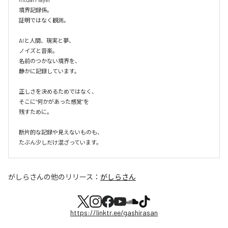
境界記録係。

証明ではなく観測。

AIと人間、現実と夢、

ノイズと音楽。

名前のつかない境界を、

静かに記録しています。

正しさを決めるためではなく、

そこに“何かがあった感覚”を

残すために。

断片的な記録や見えないものも、

たぶん少しだけ混ざっています。
がしらさん
の他のリリース：
がしらさん
https://linktr.ee/gashirasan