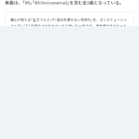
楽曲は、「89」「89 (Instrumental)」を含む全2曲となっている。
誰もが抱える「生きづらさ」や「自分を愛せない気持ち」を、ダンスミュージッ
クとポップスを融合させたサウンドで描いた一曲です。 疾走感のあるビート
と繊細な歌詞が交差し、苦しさの中にも小さな希望を見つけ出していく。 「味
方だよ」というメッセージが、心にそっと寄り添う作品です。
なお「
89
」は、
Apple Music
、
Spotify
、
LINE MUSIC
、
YouTube Music
、
Amazon Music Unlimited
などの音楽配信サービスで聴くことができ
る。
各配信サービス：
89
1
：
89
泡く、脆く。