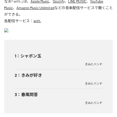
なお「
with.
」は、
Apple Music
、
Spotify
、
LINE MUSIC
、
YouTube
Music
、
Amazon Music Unlimited
などの音楽配信サービスで聴くこと
ができる。
各配信サービス：
with.
1
：
シャボン玉
きみとバンド
2
：
きみが好き
きみとバンド
3
：
春風問答
きみとバンド