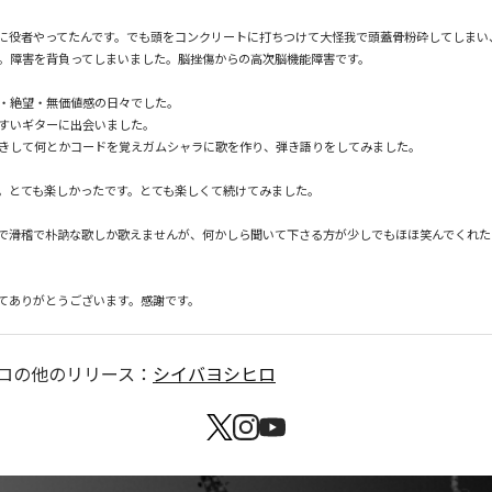
命に役者やってたんです。でも頭をコンクリートに打ちつけて大怪我で頭蓋骨粉砕してしまい
。障害を背負ってしまいました。脳挫傷からの高次脳機能障害です。

・絶望・無価値感の日々でした。

すいギターに出会いました。

きして何とかコードを覚えガムシャラに歌を作り、弾き語りをしてみました。

。とても楽しかったです。とても楽しくて続けてみました。

で滑稽で朴訥な歌しか歌えませんが、何かしら聞いて下さる方が少しでもほほ笑んでくれた
てありがとうございます。感謝です。
ロ
の他のリリース：
シイバヨシヒロ