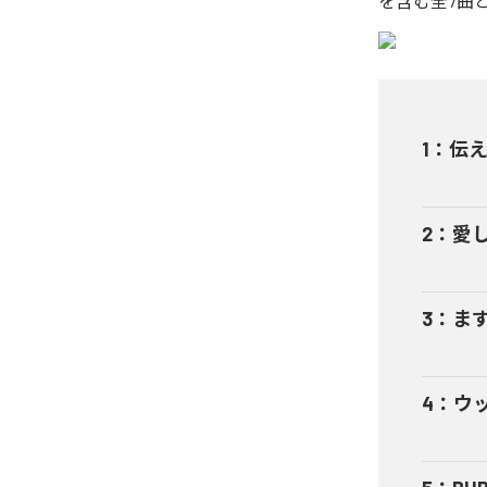
を含む全7曲
1
：
伝
2
：
愛
3
：
ま
4
：
ウッ