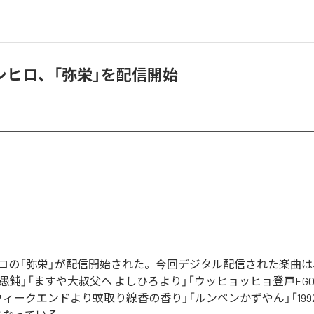
シヒロ、「弥栄」を配信開始
ロの「弥栄」が配信開始された。今回デジタル配信された楽曲は
愚鈍」「ますや大叔父へ よしひろより」「ウッヒョッヒョ登戸EGO-WR
Yウィークエンドより蚊取り線香の香り」「ルンペンかずやん」「1992 N