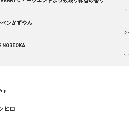
RBERRYウィークエンドより蚊取り線香の香り
シ
ンペンかずやん
シ
2 NOBEOKA
シ
Pop
シヒロ