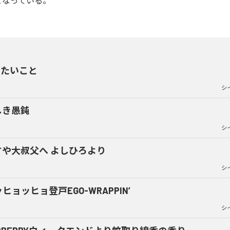
となっている。
えたいこと
シ
しき愚鈍
シ
すや大叔父へ よしひろより
シ
ヒョッヒョ登戸EGO-WRAPPIN’
シ