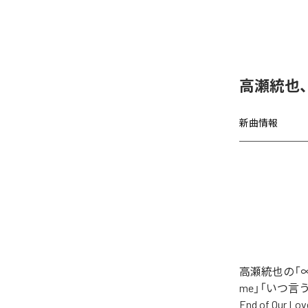
高瀬統也
新曲情報
高瀬統也の「∞
me」「いつ言う？」
End of O