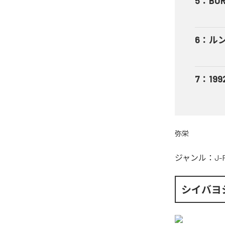
5
：
BU
6
：
ル
7
：
199
弥栄
ジャンル：
J-
シイバヨ