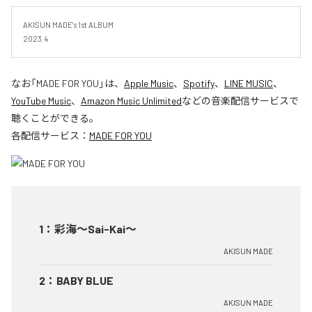
AKISUN MADE's 1st ALBUM

2023.4
なお「
MADE FOR YOU
」は、
Apple Music
、
Spotify
、
LINE MUSIC
、
YouTube Music
、
Amazon Music Unlimited
などの音楽配信サービスで
聴くことができる。
各配信サービス：
MADE FOR YOU
1
：
彩海〜Sai-Kai〜
AKISUN MADE
2
：
BABY BLUE
AKISUN MADE