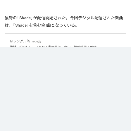
猿臂の「Shade」が配信開始された。今回デジタル配信された楽曲
は、「Shade」を含む全1曲となっている。
1stシングル『Shade』。

猿臂、初のリリースとなる当作品は、余白に情感が宿る1曲だ。

繊細な美しさを纏ったハイトーンボイスと、静かに紡がれるピアノを軸に、
少しずつ重なり合っていく音にドラマを感じるこの楽曲。しみじみとした切
なさを感じさせるメロディと儚くも優雅な詩は、より深くその世界を押し広
げていく。なだらかな緩急はストーリー性を醸し出し、リスナーの心をぐっ
と引き込む。

足し算よりも引き算によって演出される世界観にじっくりと浸りたくなる1曲
だ。
なお「
Shade
」は、
Apple Music
、
Spotify
、
LINE MUSIC
、
YouTube
Music
、
Amazon Music Unlimited
などの音楽配信サービスで聴くこと
ができる。