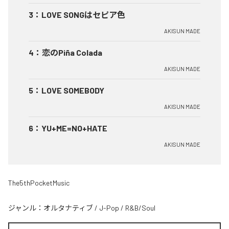
3
：
LOVE SONGはセピア色
AKISUN MADE
4
：
恋のPiña Colada
AKISUN MADE
5
：
LOVE SOMEBODY
AKISUN MADE
6
：
YU+ME=NO+HATE
AKISUN MADE
The5thPocketMusic
ジャンル：
オルタナティブ
/
J-Pop
/
R&B/Soul