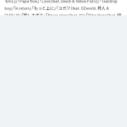
モR.E)」「Papa flow」「Love (feat. Deech & Yellow Pato)」「Teardrop
boy」「In return」「もっと上に」「ユガフ (feat. OZworld, 柊人 &
CHOUJI)」「眩しすぎて」「Never alone (feat. AI)」「I'll be there (feat. 田
我流)」を含む全11曲となっている。
なお「
紅碧
」は、
Apple Music
、
Spotify
、
LINE MUSIC
、
YouTube
Music
、
Amazon Music Unlimited
などの音楽配信サービスで聴くこと
ができる。
各配信サービス：
紅碧
1
：
Red and Blue
CHICO CARLITO
2
：
Broadcasting (feat. 柊人 & ジェロニモR.E)
CHICO CARLITO