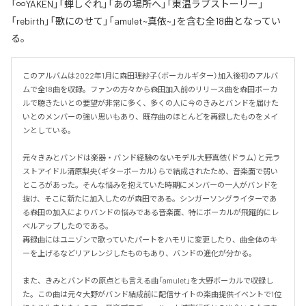
「∞YAKEN」「蝉しぐれ」「あの場所へ」「東温ラブストーリー」
「rebirth」「歌にのせて」「amulet~真依~」を含む全18曲となってい
る。
このアルバムは2022年1月に森田理紗子（ボーカルギター）加入後初のアルバ
ムで全18曲を収録。ファンの方々から森田加入前のリリース曲を森田ボーカ
ルで聴きたいとの要望が非常に多く、多くの人に今のきみとバンドを届けた
いとのメンバーの強い思いもあり、既存曲のほとんどを再録したものをメイ
ンとしている。

元々きみとバンドは楽器・バンド経験のないモデル大野真依（ドラム）と元ラ
ストアイドル清原梨央（ギターボーカル）らで結成されたため、音楽面で弱い
ところがあった。そんな悩みを抱えていた時期にメンバーの一人がバンドを
抜け、そこに新たに加入したのが森田である。シンガーソングライターであ
る森田の加入によりバンドの悩みである音楽面、特にボーカルが飛躍的にレ
ベルアップしたのである。

再録曲にはユニゾンで歌っていたパートをハモリに変更したり、曲全体のキ
ーを上げるなどリアレンジしたものもあり、バンドの進化が分かる。

また、きみとバンドの原点とも言える曲「amulet」を大野ボーカルで収録し
た。この曲は元々大野がバンド結成前に配信サイトの楽曲提供イベントで1位