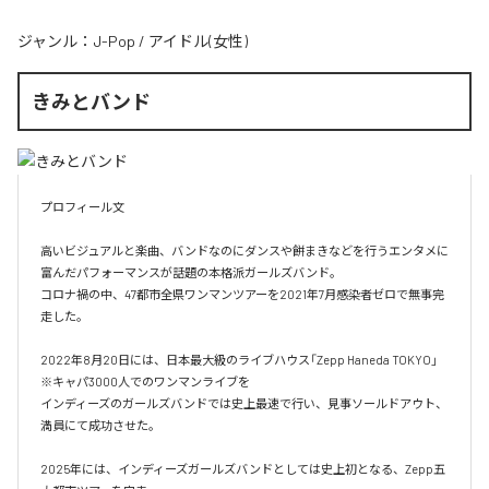
ジャンル：
J-Pop
/
アイドル(女性)
きみとバンド
プロフィール文

高いビジュアルと楽曲、バンドなのにダンスや餅まきなどを行うエンタメに
富んだパフォーマンスが話題の本格派ガールズバンド。

コロナ禍の中、47都市全県ワンマンツアーを2021年7月感染者ゼロで無事完
走した。

2022年8月20日には、日本最大級のライブハウス「Zepp Haneda TOKYO」
※キャパ3000人でのワンマンライブを

インディーズのガールズバンドでは史上最速で行い、見事ソールドアウト、
満員にて成功させた。

2025年には、インディーズガールズバンドとしては史上初となる、Zepp五