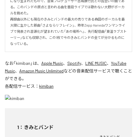
になり生まれたもので、音楽プロデューサー古城康行氏との出会いの曲であ
る。このバンドの原点と言われる曲を普段ライブでは歌わない大野がボーカ
ルを務めた。

再録曲以外にも現在のきみとバンドの最大の売りである森田のボーカルを最
大限に生かした新曲「さよならリフレイン」、昨年Zepp Hanedaワンマンライ
ブで発表され音源化が望まれていた「あの場所へ」、先行配信曲「東温ラブスト
ーリー」なども収録され、この1枚で今のきみとバンドの全てが分かるものに
なっている。
なお「
kimiban
」は、
Apple Music
、
Spotify
、
LINE MUSIC
、
YouTube
Music
、
Amazon Music Unlimited
などの音楽配信サービスで聴くこと
ができる。
各配信サービス：
kimiban
1
：
きみとバンド
きみとバンド