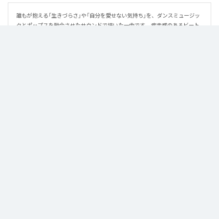
誰もが抱える「生きづらさ」や「自分を愛せない気持ち」を、ダンスミュージッ
クとポップスを融合させたサウンドで描いた一曲です。 疾走感のあるビート
と繊細な歌詞が交差し、苦しさの中にも小さな希望を見つけ出していく。 「味
方だよ」というメッセージが、心にそっと寄り添う作品です。
なお「
89
」は、
Apple Music
、
Spotify
、
LINE MUSIC
、
YouTube Music
、
Amazon Music Unlimited
などの音楽配信サービスで聴くことができ
る。
各配信サービス：
89
1
：
89
泡く、脆く。
2
：
89 (Instrumental)