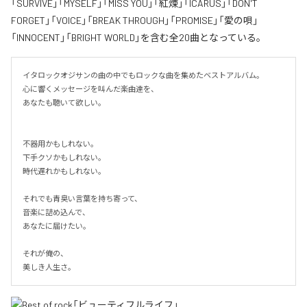
「SURVIVE」「MYSELF」「MISS YOU」「紅煉」「ICARUS」「DON'T
FORGET」「VOICE」「BREAK THROUGH」「PROMISE」「愛の唄」
「INNOCENT」「BRIGHT WORLD」を含む全20曲となっている。
イタロックオジサンの曲の中でもロックな曲を集めたベストアルバム。

心に響くメッセージを叫んだ楽曲達を、

あなたも聴いて欲しい。

不器用かもしれない。

下手クソかもしれない。

時代遅れかもしれない。

それでも青臭い言葉を持ち寄って、

音楽に詰め込んで、

あなたに届けたい。

それが俺の、

美しき人生さ。