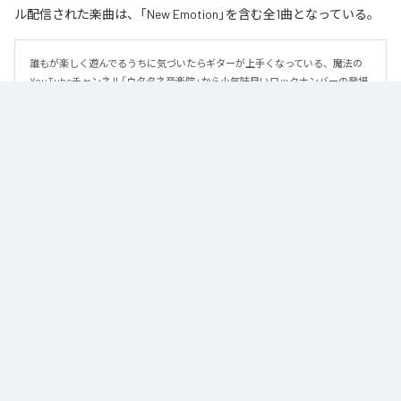
ル配信された楽曲は、「New Emotion」を含む全1曲となっている。
誰もが楽しく遊んでるうちに気づいたらギターが上手くなっている、魔法の
YouTubeチャンネル「ウタタネ音楽院」から小気味良いロックナンバーの登場
です。

この曲はメジャーコード・マイナーコードを覚えた人向けに、メジャーコー
ド・マイナーコードのみで作られています。

ロックの編曲学習用にも使える、シンプルな楽曲となっております。

譜面はウタタネ音楽院YouTubeまたは公式サイトからダウンロードできま
す。
なお「
New Emotion
」は、
Apple Music
、
Spotify
、
LINE MUSIC
、
YouTube Music
、
Amazon Music Unlimited
などの音楽配信サービスで
聴くことができる。
各配信サービス：
New Emotion