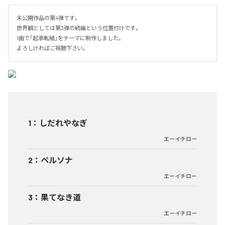
未公開作品の第4弾です｡

世界観としては第3弾の続編という位置付けです｡

1曲で｢起承転結｣をテーマに制作しました｡

よろしければご視聴下さい｡
1
：
しだれやなぎ
エーイチロー
2
：
ペルソナ
エーイチロー
3
：
果てなき道
エーイチロー