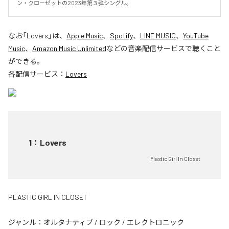
ン・クローゼットの2023年第３弾シングル。
なお「
Lovers
」は、
Apple Music
、
Spotify
、
LINE MUSIC
、
YouTube
Music
、
Amazon Music Unlimited
などの音楽配信サービスで聴くこと
ができる。
各配信サービス：
Lovers
1
：
Lovers
Plastic Girl In Closet
PLASTIC GIRL IN CLOSET
ジャンル：
オルタナティブ
/
ロック
/
エレクトロニック