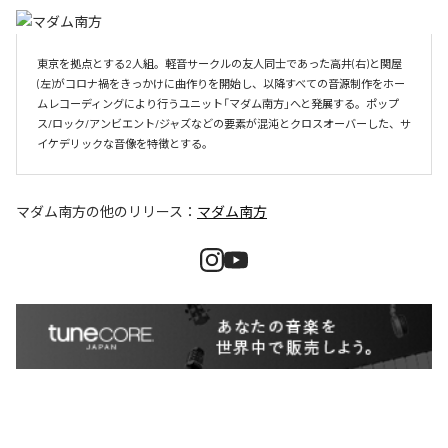
東京を拠点とする2人組。軽音サークルの友人同士であった高井(右)と関屋
(左)がコロナ禍をきっかけに曲作りを開始し、以降すべての音源制作をホー
ムレコーディングにより行うユニット「マダム南方」へと発展する。ポップ
ス/ロック/アンビエント/ジャズなどの要素が混沌とクロスオーバーした、サ
イケデリックな音像を特徴とする。
マダム南方
の他のリリース：
マダム南方