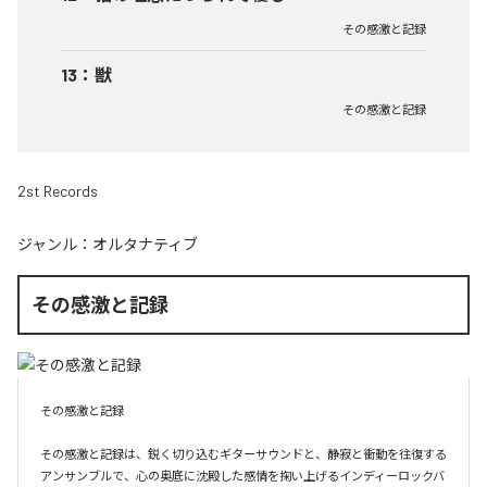
その感激と記録
13
：
獣
その感激と記録
2st Records
ジャンル：
オルタナティブ
その感激と記録
その感激と記録

その感激と記録は、鋭く切り込むギターサウンドと、静寂と衝動を往復する
アンサンブルで、心の奥底に沈殿した感情を掬い上げるインディーロックバ