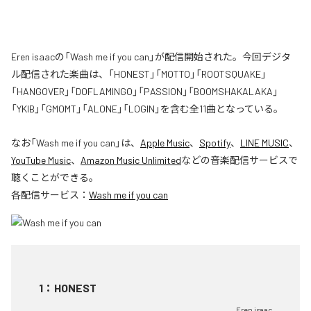
Eren isaacの「Wash me if you can」が配信開始された。今回デジタ
ル配信された楽曲は、「HONEST」「MOTTO」「ROOTSQUAKE」
「HANGOVER」「DOFLAMINGO」「PASSION」「BOOMSHAKALAKA」
「YKIB」「GMOMT」「ALONE」「LOGIN」を含む全11曲となっている。
なお「
Wash me if you can
」は、
Apple Music
、
Spotify
、
LINE MUSIC
、
YouTube Music
、
Amazon Music Unlimited
などの音楽配信サービスで
聴くことができる。
各配信サービス：
Wash me if you can
1
：
HONEST
Eren isaac