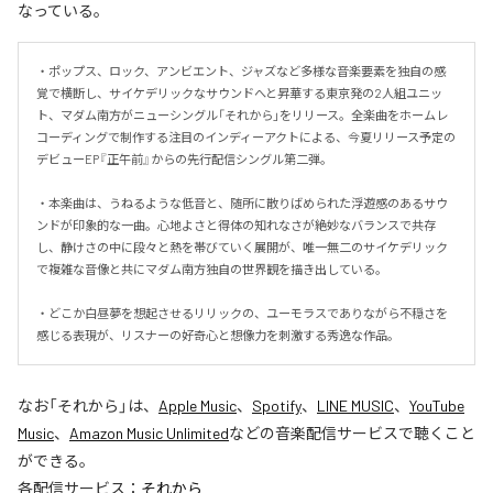
なっている。
・ポップス、ロック、アンビエント、ジャズなど多様な音楽要素を独自の感
覚で横断し、サイケデリックなサウンドへと昇華する東京発の2人組ユニッ
ト、マダム南方がニューシングル「それから」をリリース。全楽曲をホームレ
コーディングで制作する注目のインディーアクトによる、今夏リリース予定の
デビューEP『正午前』からの先行配信シングル第二弾。

・本楽曲は、うねるような低音と、随所に散りばめられた浮遊感のあるサウ
ンドが印象的な一曲。心地よさと得体の知れなさが絶妙なバランスで共存
し、静けさの中に段々と熱を帯びていく展開が、唯一無二のサイケデリック
で複雑な音像と共にマダム南方独自の世界観を描き出している。

・どこか白昼夢を想起させるリリックの、ユーモラスでありながら不穏さを
感じる表現が、リスナーの好奇心と想像力を刺激する秀逸な作品。
なお「
それから
」は、
Apple Music
、
Spotify
、
LINE MUSIC
、
YouTube
Music
、
Amazon Music Unlimited
などの音楽配信サービスで聴くこと
ができる。
各配信サービス：
それから