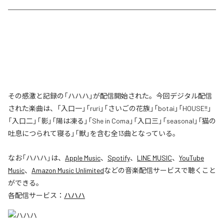
その感激と記録の「ハハハ」が配信開始された。今回デジタル配信
された楽曲は、「入口一」「ruri」「さいごの花族」「botai」「HOUSE!!」
「入口二」「影」「陽は凍る」「She in Coma」「入口三」「seasonal」「猫の
吐息につられて寝る」「獣」を含む全13曲となっている。
なお「
ハハハ
」は、
Apple Music
、
Spotify
、
LINE MUSIC
、
YouTube
Music
、
Amazon Music Unlimited
などの音楽配信サービスで聴くこと
ができる。
各配信サービス：
ハハハ