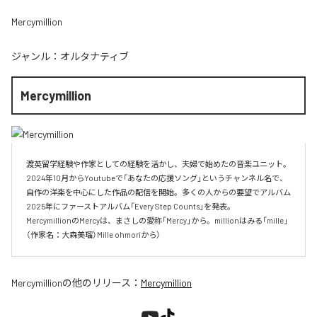
Mercymillion
ジャンル：
オルタナティブ
Mercymillion
渡英留学経験や作家としての経験を活かし、夫婦で始めたの音楽ユニット。

2024年10月からYoutubeで「あなたの応援ソング」というチャンネル名で、

自作の洋楽を中心にした作品の配信を開始。多くの人からの要望でアルバム

2025年にファーストアルバム「Every Step Counts」を発表。

MercymillionのMercyは、まさしの愛称「Mercy」から。millionはみる「mille」
（作家名：大森美瑠）Mille ohmoriから）
Mercymillion
の他のリリース：
Mercymillion