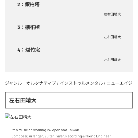
2
：
銀柏塔
左右田靖大
3
：
棚柘榴
左右田靖大
4
：
煤竹窓
左右田靖大
ジャンル：
オルタナティブ
/
インストゥルメンタル
/
ニューエイジ
左右田靖大
I'm a musician working in Japan and Taiwan.

Composer, Arranger, Guitar Player, Recording & Mixing Engineer