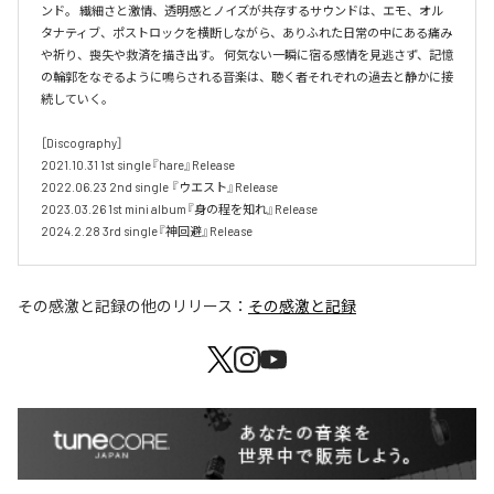
ンド。 繊細さと激情、透明感とノイズが共存するサウンドは、エモ、オル
タナティブ、ポストロックを横断しながら、ありふれた日常の中にある痛み
や祈り、喪失や救済を描き出す。 何気ない一瞬に宿る感情を見逃さず、記憶
の輪郭をなぞるように鳴らされる音楽は、聴く者それぞれの過去と静かに接
続していく。 

［Discography］ 

2021.10.31 1st single『hare』Release 

2022.06.23 2nd single 『ウエスト』Release 

2023.03.26 1st mini album『身の程を知れ』Release 

2024.2.28 3rd single『神回避』Release
その感激と記録
の他のリリース：
その感激と記録