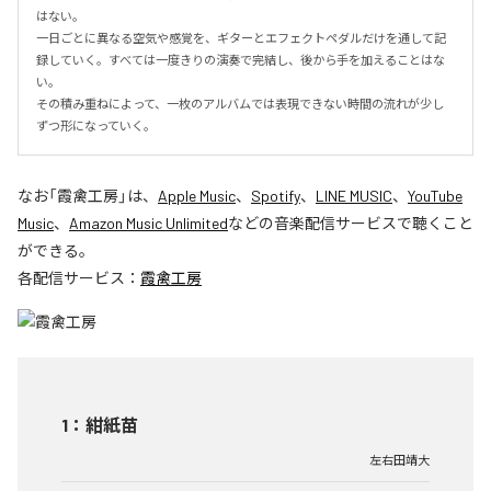
はない。

一日ごとに異なる空気や感覚を、ギターとエフェクトペダルだけを通して記
録していく。すべては一度きりの演奏で完結し、後から手を加えることはな
い。

その積み重ねによって、一枚のアルバムでは表現できない時間の流れが少し
ずつ形になっていく。
なお「
霞禽工房
」は、
Apple Music
、
Spotify
、
LINE MUSIC
、
YouTube
Music
、
Amazon Music Unlimited
などの音楽配信サービスで聴くこと
ができる。
各配信サービス：
霞禽工房
1
：
紺紙苗
左右田靖大