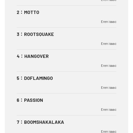
2
：
MOTTO
Eren isaac
3
：
ROOTSQUAKE
Eren isaac
4
：
HANGOVER
Eren isaac
5
：
DOFLAMINGO
Eren isaac
6
：
PASSION
Eren isaac
7
：
BOOMSHAKALAKA
Eren isaac