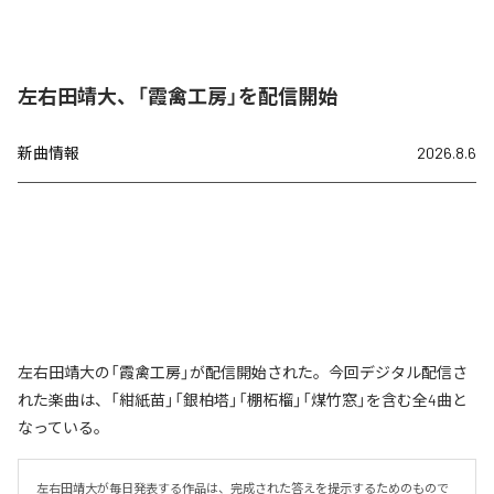
左右田靖大、「霞禽工房」を配信開始
新曲情報
2026.8.6
左右田靖大の「霞禽工房」が配信開始された。今回デジタル配信さ
れた楽曲は、「紺紙苗」「銀柏塔」「棚柘榴」「煤竹窓」を含む全4曲と
なっている。
左右田靖大が毎日発表する作品は、完成された答えを提示するためのもので