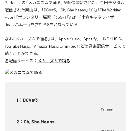
Parlamenの「メカニズムで踊る」が配信開始された。今回デジタル
配信された楽曲は、「DCV#3」「Oh, She Means」「YK」「The Working
Poor」「ボランタリー脳死」「369+」「AZM」「小倉キャタライザー
(feat. ハム平)」を含む全8曲となっている。
なお「
メカニズムで踊る
」は、
Apple Music
、
Spotify
、
LINE MUSIC
、
YouTube Music
、
Amazon Music Unlimited
などの音楽配信サービスで
聴くことができる。
各配信サービス：
メカニズムで踊る
1
：
DCV#3
Parlamen
2
：
Oh, She Means
Parlamen