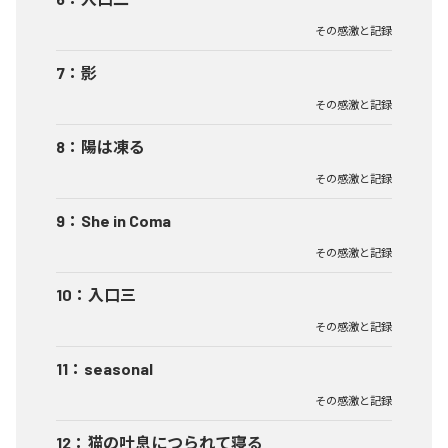
その感激と記録
7
：
影
その感激と記録
8
：
陽は凍る
その感激と記録
9
：
She in Coma
その感激と記録
10
：
入口三
その感激と記録
11
：
seasonal
その感激と記録
12
：
猫の吐息につられて寝る