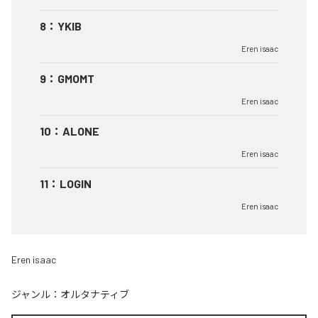
8
：
YKIB
Eren isaac
9
：
GMOMT
Eren isaac
10
：
ALONE
Eren isaac
11
：
LOGIN
Eren isaac
Eren isaac
ジャンル：
オルタナティブ