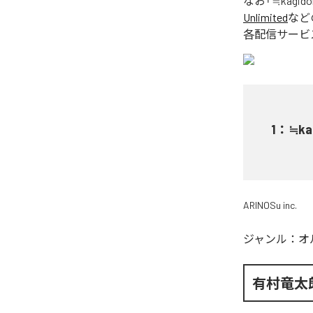
なお「
≒kagido
Unlimited
など
各配信サービ
1
：
≒ka
ARINOSu inc.
ジャンル：
オ
有村竜太