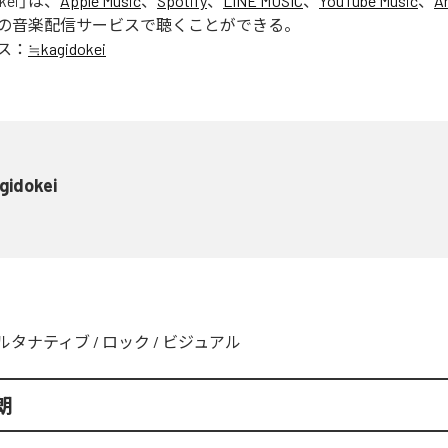
kei
」は、
Apple Music
、
Spotify
、
LINE MUSIC
、
YouTube Music
、
A
の音楽配信サービスで聴くことができる。
ス：
≒kagidokei
gidokei
ルタナティブ
/
ロック
/
ビジュアル
朗