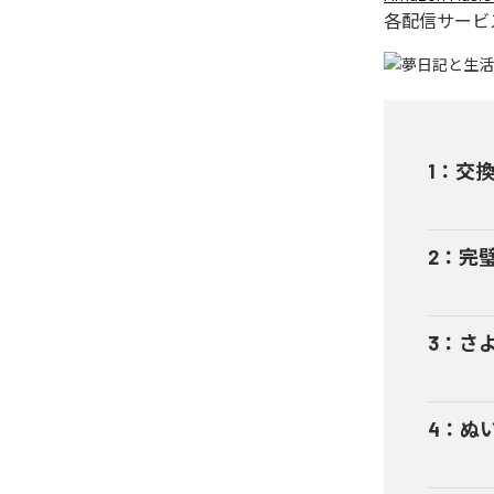
各配信サービ
1
：
交
2
：
完
3
：
さ
4
：
ぬ