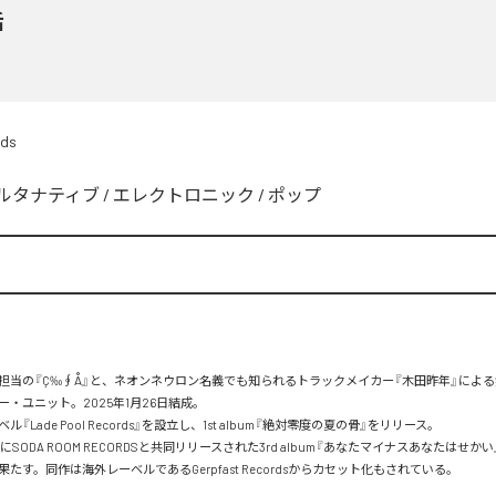
話
rds
ルタナティブ
/
エレクトロニック
/
ポップ
担当の『Ç‰∮Å』と、ネオンネウロン名義でも知られるトラックメイカー『木田昨年』によ
・ユニット。2025年1月26日結成。

『Lade Pool Records』を設立し、1st album『絶対零度の夏の骨』をリリース。

2日にSODA ROOM RECORDSと共同リリースされた3rd album『あなたマイナスあなたはせか
たす。同作は海外レーベルであるGerpfast Recordsからカセット化もされている。