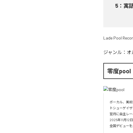
5
：
寓
Lade Pool Reco
ジャンル：
オ
零度pool
ボーカル、美術
トシューゲイザー
翌月に自主レーベル
2025年11月1
全国デビューを果