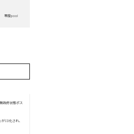
零度pool
る無政府状態ポス
い』がCD化され、