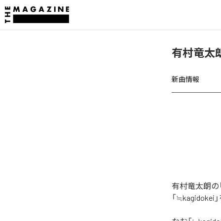
有村竜太朗、
新曲情報
有村竜太朗の「
「≒kagido