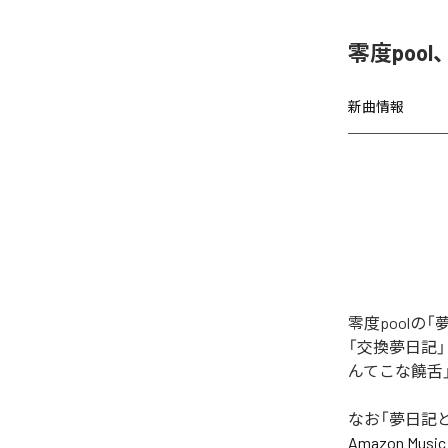
零度poo
新曲情報
零度pool
「交換夢日記
んてこな饒舌
なお「
夢日記
Amazon Music 