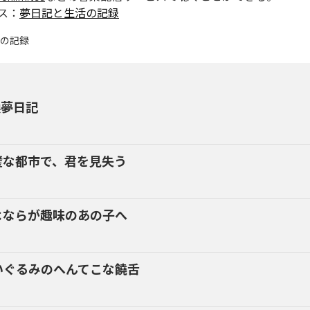
ス：
夢日記と生活の記録
換夢日記
璧な都市で、君を見失う
よならが趣味のあの子へ
いぐるみのへんてこな饒舌