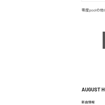
零度pool
の他
AUGUST 
新曲情報