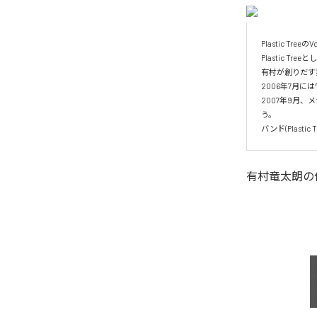
Plastic TreeのVo
Plastic T
有村が創りだす
2006年7月
2007年9月
う。

バンド(Plas
有村竜太朗
の