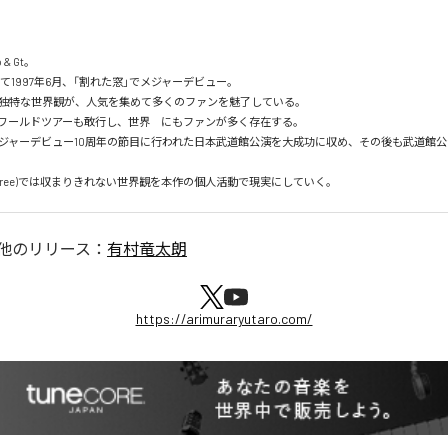
 & Gt。

reeとして1997年6月、「割れた窓」でメジャーデビュー。

独特な世界観が、人気を集めて多くのファンを魅了している。

にはワールドツアーも敢行し、世界　にもファンが多く存在する。

、メジャーデビュー10周年の節目に行われた日本武道館公演を大成功に収め、その後も武道館
tic Tree)では収まりきれない世界観を本作の個人活動で現実にしていく。
他のリリース：
有村竜太朗
https://arimuraryutaro.com/