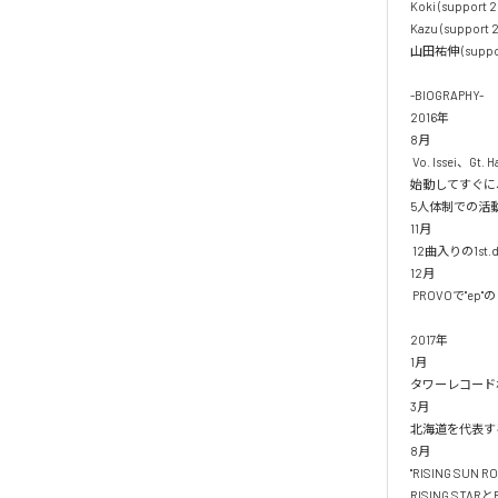
Koki (support 
Kazu (support 
山田祐伸 (suppor
-BIOGRAPHY-

2016年

8月

 Vo. Issei、Gt. Hayato、Ba. Hiro、Vo&Key. Yojiの4人で結成。

始動してすぐに、
5人体制での活動
11月

 12曲入りの1st.disc"ep"を自主制作。

12月

 PROVOで"ep"のリリースパーティ"NECTCON"を開催。

2017年

1月

タワーレコード札
3月

北海道を代表する冬
8月

"RISING SUN RO
RISING ST