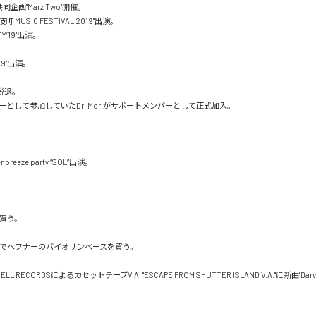
企画"Marz Two"開催。

町 MUSIC FESTIVAL 2019"出演。

TY’19"出演。

019"出演。

が脱退。

として参加していたDr. Moriがサポートメンバーとして正式加入。

r breeze party “SOL”出演。

買う。

オフでヘフナーのバイオリンベースを買う。

SHELL RECORDSによるカセットテープV.A. "ESCAPE FROM SHUTTER ISLAND V.A."に新曲"Dar