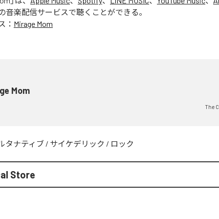
Mom
」は、
Apple Music
、
Spotify
、
LINE MUSIC
、
YouTube Music
、
A
の音楽配信サービスで聴くことができる。
ス：
Mirage Mom
age Mom
The C
ルタナティブ
/
サイケデリック
/
ロック
al Store