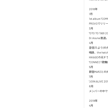
2018年

1月

1st.album "
PROVOでリリ
3月

"OTO TO TABI 
Dr.Asuna 脱退。
4月

音信(たより)の元
喃語、the ha
HIKAGEの元
"CONNECT歌舞
5月

新宿MARZとの共同
7月

"JOIN ALIVE 2
8月

メンバーの中で伝
2019年

4月
