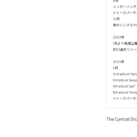
8月

シンガーソングラ
リリースパーティ"f
12月

爽のシングル"Holi
2023年

1月より毎週土
計52曲をリリー
2024年

4月

2nd album "Ignis
3rd album "aqua"
4th album "aer"

5th album "t
リリースパーティー
The Cynical St