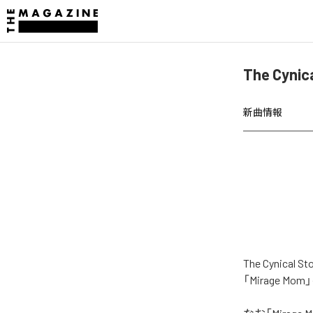
The Cyn
新曲情報
The Cyni
「Mirage 