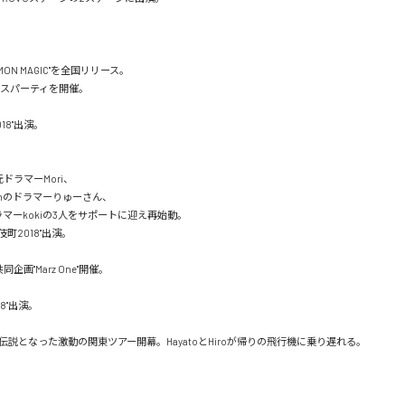
COMMON MAGIC"を全国リリース。

ースパーティを開催。

2018"出演。



ドラマーMori、

tchのドラマーりゅーさん、

ドラマーkokiの3人をサポートに迎え再始動。

伎町2018"出演。

企画"Marz One"開催。

018"出演。

説となった激動の関東ツアー開幕。HayatoとHiroが帰りの飛行機に乗り遅れる。
