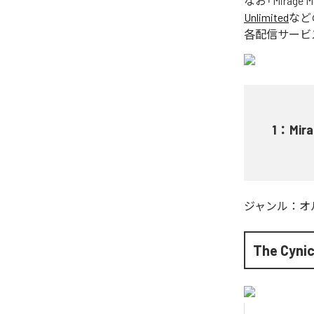
なお「
Mirage 
Unlimited
など
各配信サービ
1
：
Mir
ジャンル：
オ
The Cynic