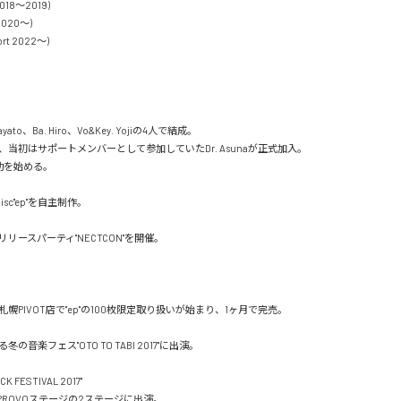
2018〜2019)

2020〜)

t 2022〜)

当初はサポートメンバーとして参加していたDr. Asunaが正式加入。

を始める。

幌PIVOT店で"ep"の100枚限定取り扱いが始まり、1ヶ月で完売。

の音楽フェス"OTO TO TABI 2017"に出演。

CK FESTIVAL 2017"

ARとPROVOステージの2ステージに出演。
