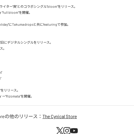
イター"爽"とのコラボシングル"bloom"をリリース。

ull bloom"を開催。

day"にTakumadropsと共にfeaturingで参加。

曜日にデジタルシングルをリリース。

ス。

"



erra"をリリース。

"Rizomata"を開催。
ore
の他のリリース：
The Cynical Store