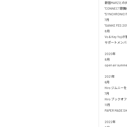
新宿MARZとの共同
"CONNECT歌舞伎
"SYNCHRONICI
7月

"GANKE FES 2
8月

Vo & Key Yoji
サポートメンバー
2020年

8月

open air summe
2021年

6月

Hiro ジムニーを
7月

Hiro ブック
11月

PAPER MADE 
2022年
