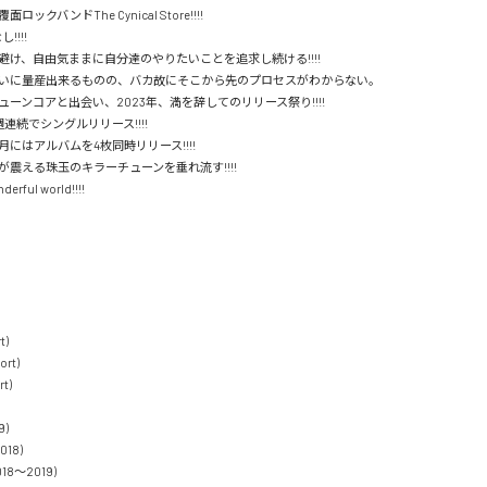
ックバンドThe Cynical Store!!!!

!!!

け、自由気ままに自分達のやりたいことを追求し続ける!!!!

いに量産出来るものの、バカ故にそこから先のプロセスがわからない。

ーンコアと出会い、2023年、満を辞してのリリース祭り!!!!

連続でシングルリリース!!!!

月にはアルバムを4枚同時リリース!!!!

震える珠玉のキラーチューンを垂れ流す!!!!

erful world!!!!

)

rt)

t)

)

18)

018〜2019)
