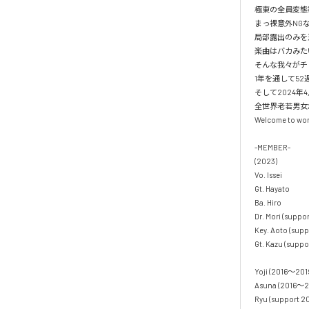
極東の全員変態覆面ロ
まっ裸意外NGなし!
局部露出のみを避
楽曲はバカみた
そんな我々がチュ
1年を通して52週
そして2024年4
全世界老若男女が
Welcome to wond
-MEMBER-

(2023)

Vo. Issei

Gt. Hayato

Ba. Hiro

Dr. Mori (support
Key. Aoto (suppo
Gt. Kazu (suppor
Yoji (2016〜2019
Asuna (2016〜20
Ryu (support 2