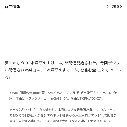
新曲情報
2026.8.8
夢川かなうの「水没▽えすけーぷ」が配信開始された。今回デジタ
ル配信された楽曲は、「水没▽えすけーぷ」を含む全1曲となってい
る。
Re:AcT所属のVSinger 夢川かなうのオリジナル楽曲「水没▽えすけーぷ」。作
詞・作曲はトラックメーカー YASAI SHOP。編曲はMCRN_POCKET。

テーマは「SNS社会からの逃避と、本当に大切な居場所の肯定」。うわべだけ
の繋がりや同調圧力が蔓延するネット社会から"水没＝ログアウト"して距離を
置き、自分が本当に安心できる空間で大好きな人と過ごす大切さを描く。
