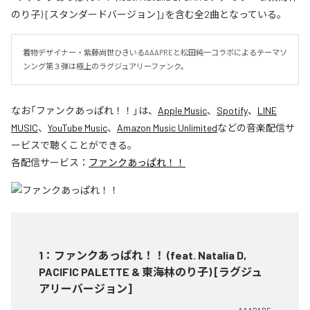
のり子) [スタンダードバージョン]」を含む全2曲となっている。
着物デザイナー・紫藤尚世ひきいるAAAPREと松田純一コラボによるテーマソ
ンング第３弾は極上のラグジュアリーファンク。
なお「
ファンクあっぱれ！！
」は、
Apple Music
、
Spotify
、
LINE
MUSIC
、
YouTube Music
、
Amazon Music Unlimited
などの音楽配信サ
ービスで聴くことができる。
各配信サービス：
ファンクあっぱれ！！
1
：
ファンクあっぱれ！！ (feat. Natalia D,
PACIFIC PALETTE & 東海林のり子) [ラグジュ
アリーバージョン]