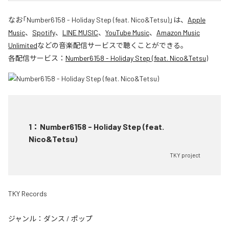
なお「
Number6158 - Holiday Step (feat. Nico&Tetsu)
」は、
Apple
Music
、
Spotify
、
LINE MUSIC
、
YouTube Music
、
Amazon Music
Unlimited
などの音楽配信サービスで聴くことができる。
各配信サービス：
Number6158 - Holiday Step (feat. Nico&Tetsu)
1
：
Number6158 - Holiday Step (feat.
Nico&Tetsu)
TKY project
TKY Records
ジャンル：
ダンス
/
ポップ