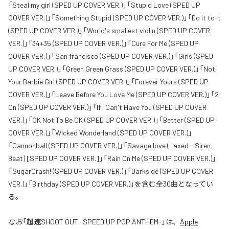
「Steal my girl (SPED UP COVER VER.)」「Stupid Love (SPED UP
COVER VER.)」「Something Stupid (SPED UP COVER VER.)」「Do it to it
(SPED UP COVER VER.)」「World's smallest violin (SPED UP COVER
VER.)」「34+35 (SPED UP COVER VER.)」「Cure For Me (SPED UP
COVER VER.)」「San francisco (SPED UP COVER VER.)」「Girls (SPED
UP COVER VER.)」「Green Green Grass (SPED UP COVER VER.)」「Not
Your Barbie Girl (SPED UP COVER VER.)」「Forever Yours (SPED UP
COVER VER.)」「Leave Before You Love Me (SPED UP COVER VER.)」「2
On (SPED UP COVER VER.)」「If I Can't Have You (SPED UP COVER
VER.)」「OK Not To Be OK (SPED UP COVER VER.)」「Better (SPED UP
COVER VER.)」「Wicked Wonderland (SPED UP COVER VER.)」
「Cannonball (SPED UP COVER VER.)」「Savage love (Laxed - Siren
Beat) [SPED UP COVER VER.]」「Rain On Me (SPED UP COVER VER.)」
「SugarCrash! (SPED UP COVER VER.)」「Darkside (SPED UP COVER
VER.)」「Birthday (SPED UP COVER VER.)」を含む全30曲となってい
る。
なお「
超速SHOOT OUT -SPEED UP POP ANTHEM-
」は、
Apple