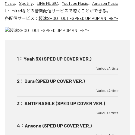
Music
、
Spotify
、
LINE MUSIC
、
YouTube Music
、
Amazon Music
Unlimited
などの音楽配信サービスで聴くことができる。
各配信サービス：
超速SHOOT OUT -SPEED UP POP ANTHEM-
1
：
Yeah 3X (SPED UP COVER VER.)
Various Artists
2
：
Dura (SPED UP COVER VER.)
Various Artists
3
：
ANTIFRAGILE (SPED UP COVER VER.)
Various Artists
4
：
Anyone (SPED UP COVER VER.)