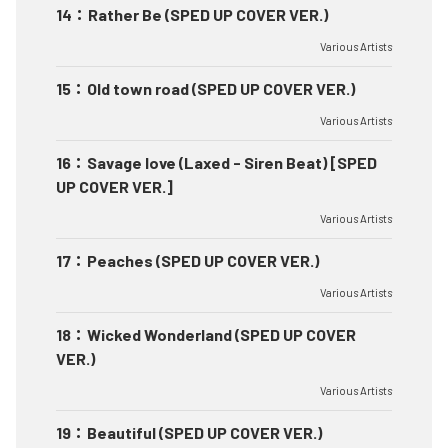
14
：
Rather Be (SPED UP COVER VER.)
Various Artists
15
：
Old town road (SPED UP COVER VER.)
Various Artists
16
：
Savage love (Laxed - Siren Beat) [SPED
UP COVER VER.]
Various Artists
17
：
Peaches (SPED UP COVER VER.)
Various Artists
18
：
Wicked Wonderland (SPED UP COVER
VER.)
Various Artists
19
：
Beautiful (SPED UP COVER VER.)