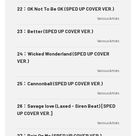
22
：
OK Not To Be OK (SPED UP COVER VER.)
Various Artists
23
：
Better (SPED UP COVER VER.)
Various Artists
24
：
Wicked Wonderland (SPED UP COVER
VER.)
Various Artists
25
：
Cannonball (SPED UP COVER VER.)
Various Artists
26
：
Savage love (Laxed - Siren Beat) [SPED
UP COVER VER.]
Various Artists
27
：
Rain On Me (SPED UP COVER VER.)