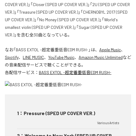
COVER VER.)」「Closer (SPED UP COVER VER.)」「2U (SPED UP COVER
VER.)」「Treasure (SPED UP COVER VER.)」「CHERNOBYL 2017 (SPED
UP COVER VER.)」「No Money (SPED UP COVER VER.)」「World's
smallest violin (SPED UP COVER VER.)」「Sugar (SPED UP COVER
VER.)」を含む全30曲となっている。
なお「
BASS EXTOL -超定番重低音EDM RUSH-
」は、
Apple Music
、
Spotify
、
LINE MUSIC
、
YouTube Music
、
Amazon Music Unlimited
など
の音楽配信サービスで聴くことができる。
各配信サービス：
BASS EXTOL -超定番重低音EDM RUSH-
1
：
Pressure (SPED UP COVER VER.)
Various Artists
2
：
Welcome to New York (SPED UP COVER