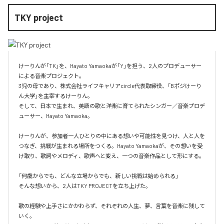
TKY project
けーりんが「TK」を、Hayato Yamaokaが「Y」を担う、2人のプロデューサー
による音楽プロジェクト。

3児の母であり、株式会社ライフキャリアcircle代表取締役、「Bポジけーり
ん大学」を主宰するけーりん。

そして、日本で生まれ、英語の歌と洋楽に育てられたシンガー／音楽プロデ
ューサー、Hayato Yamaoka。

けーりんが、参加者一人ひとりの中にある想いや可能性を見つけ、人と人を
つなぎ、挑戦が生まれる場所をつくる。Hayato Yamaokaが、その想いを受
け取り、歌詞やメロディ、歌声へと変え、一つの音楽作品として形にする。

「何歳からでも、どんな立場からでも、新しい挑戦は始められる」

そんな想いから、2人はTKY PROJECTを立ち上げた。

歌の経験や上手さにかかわらず、それぞれの人生、夢、言葉を音楽に残して
いく。
