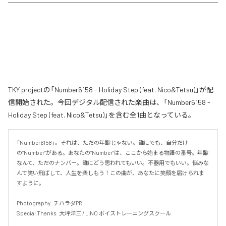
TKY projectの「Number6158 - Holiday Step (feat. Nico&Tetsu)」が配
信開始された。今回デジタル配信された楽曲は、「Number6158 -
Holiday Step (feat. Nico&Tetsu)」を含む全1曲となっている。
「Number6158」。それは、ただの年齢じゃない。誰にでも、自分だけ
の“Number”がある。あなたの“Number”は、ここから始まる物語の番号。年齢
なんて、ただのナンバー。誰にどう思われてもいい。不器用でもいい。悩みな
んて笑い飛ばして、人生を楽しもう！この曲が、あなたに笑顔を届けられま
すように。

Photography: チハラダPR

Special Thanks: 大坪洋三 / LINO ボイストレーニングスクール