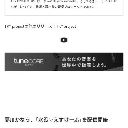
TKY PROJECTは、けーりんとHayato Yamaoka、そして参加アーティストた
ちが共につくる、挑戦と再出発の音楽プロジェクトである。
TKY project
の他のリリース：
TKY project
夢川かなう、「水没▽えすけーぷ」を配信開始