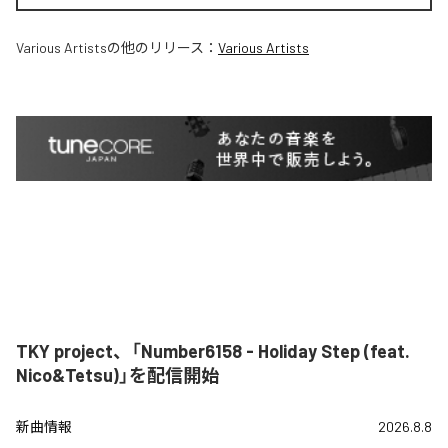
Various Artists
の他のリリース：
Various Artists
TKY project、「Number6158 - Holiday Step (feat.
Nico&Tetsu)」を配信開始
新曲情報
2026.8.8