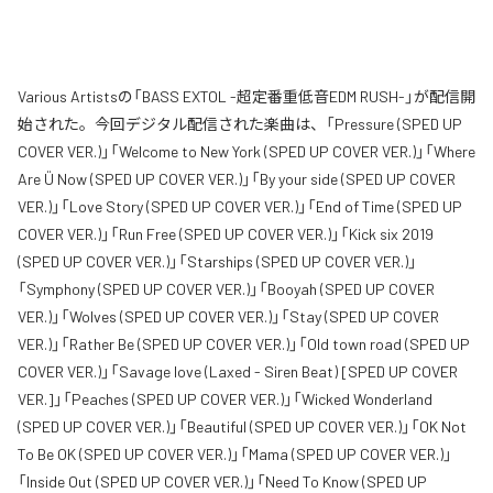
Various Artistsの「BASS EXTOL -超定番重低音EDM RUSH-」が配信開
始された。今回デジタル配信された楽曲は、「Pressure (SPED UP
COVER VER.)」「Welcome to New York (SPED UP COVER VER.)」「Where
Are Ü Now (SPED UP COVER VER.)」「By your side (SPED UP COVER
VER.)」「Love Story (SPED UP COVER VER.)」「End of Time (SPED UP
COVER VER.)」「Run Free (SPED UP COVER VER.)」「Kick six 2019
(SPED UP COVER VER.)」「Starships (SPED UP COVER VER.)」
「Symphony (SPED UP COVER VER.)」「Booyah (SPED UP COVER
VER.)」「Wolves (SPED UP COVER VER.)」「Stay (SPED UP COVER
VER.)」「Rather Be (SPED UP COVER VER.)」「Old town road (SPED UP
COVER VER.)」「Savage love (Laxed - Siren Beat) [SPED UP COVER
VER.]」「Peaches (SPED UP COVER VER.)」「Wicked Wonderland
(SPED UP COVER VER.)」「Beautiful (SPED UP COVER VER.)」「OK Not
To Be OK (SPED UP COVER VER.)」「Mama (SPED UP COVER VER.)」
「Inside Out (SPED UP COVER VER.)」「Need To Know (SPED UP