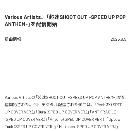
Various Artists、「超速SHOOT OUT -SPEED UP POP
ANTHEM-」を配信開始
新曲情報
2026.8.9
Various Artistsの「超速SHOOT OUT -SPEED UP POP ANTHEM-」が配
信開始された。今回デジタル配信された楽曲は、「Yeah 3X (SPED
UP COVER VER.)」「Dura (SPED UP COVER VER.)」「ANTIFRAGILE
(SPED UP COVER VER.)」「Anyone (SPED UP COVER VER.)」「Uptown
Funk (SPED UP COVER VER.)」「Mistakes (SPED UP COVER VER.)」