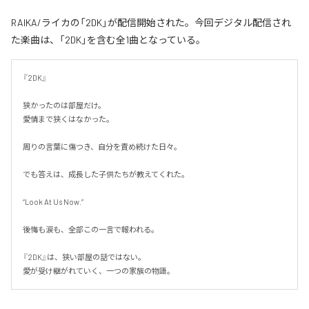
RAIKA/ライカの「2DK」が配信開始された。今回デジタル配信され
た楽曲は、「2DK」を含む全1曲となっている。
『2DK』

狭かったのは部屋だけ。

愛情まで狭くはなかった。

周りの言葉に傷つき、自分を責め続けた日々。

でも答えは、成長した子供たちが教えてくれた。

“Look At Us Now.”

後悔も涙も、全部この一言で報われる。

『2DK』は、狭い部屋の話ではない。

愛が受け継がれていく、一つの家族の物語。