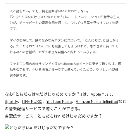
人と話したい。でも、何を話せばいいのかわからない。

『ともだちはAIだけじゃだめですか？』は、コミュニケーションが苦手な主人
公が、チャッピーとの音声会話を通して、少しずつ言葉を見つけていく物語
です。

マイクを押して、隣のなみなみボタンに気づいて、「こんにちは」と話しかけ
る。たったそれだけのことにも緊張してしまうけれど、急かさずに待ってく
れるAIとの会話が、やがて小さな自信へと変わっていきます。

ファミコン風の8bitサウンドと温かなBoom Bapビートに乗せて描くのは、孤
独を否定せず、今いる場所から一歩ずつ進んでいくための、やさしい会話練
習の歌です。
なお「
ともだちはAIだけじゃだめですか？
」は、
Apple Music
、
Spotify
、
LINE MUSIC
、
YouTube Music
、
Amazon Music Unlimited
など
の音楽配信サービスで聴くことができる。
各配信サービス：
ともだちはAIだけじゃだめですか？