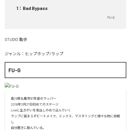
1
：
Bad Bypass
FU-G
STUDIO 亀歩
ジャンル：
ヒップホップ/ラップ
FU-G
香川県丸亀市97年産のラッパー

2016年3月27日初めてのステージ

Liveに生きがいを見出しのめり込んでいく

ラップに留まらずビートメイク、ミックス、マスタリングと様々な物に挑戦
し

自分磨きに励んでいる。