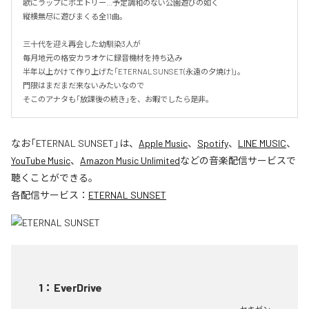
歌にラップにポエトリー…予定調和のない公園遊びの如く

縦横無尽に遊びまくる全11曲。

三十代を迎え再会した幼馴染3人が

毎月地元の格安カラオケに録音機材を持ち込み

半年以上かけて作り上げた「ETERNAL SUNSET(永遠の夕焼け)」。

門限はまだまだ来ないみたいなので

そこのアナタも「放課後の続き」を、お暇でしたら是非。
なお「
ETERNAL SUNSET
」は、
Apple Music
、
Spotify
、
LINE MUSIC
、
YouTube Music
、
Amazon Music Unlimited
などの音楽配信サービスで
聴くことができる。
各配信サービス：
ETERNAL SUNSET
1
：
EverDrive