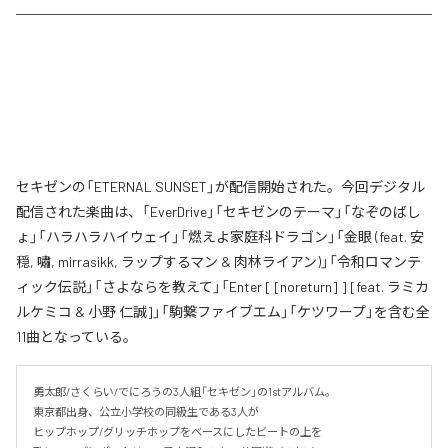
セキゼンの「ETERNAL SUNSET」が配信開始された。今回デジタル
配信された楽曲は、「EverDrive」「セキゼンのテーマ」「なぞのばし
ょ」「ハラハラハイウェイ」「燃えよ家庭科ドラゴン」「金眼 (feat. 安
穏, 嘯, mirrasikk, ラップするマン & 肉林ライアン)」「令和ロマンテ
ィック伝説」「さよならを教えて」「Enter [ [noreturn] ] [feat. ラミカ
ルケミコ & 小野 仁誠]」「駒繋ファイブエム」「ケツワープ」を含む全
11曲となっている。
勇太郎/さくらい/でにろうの3人組「セキゼン」の1stアルバム。

東京都出身、公立小学校の同級生である3人が

ヒップホップ/グリッチホップをベースにしたビートの上を
