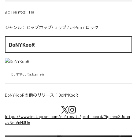
ACIDBOYSCLUB
ジャンル：
ヒップホップ/ラップ
/
J-Pop
/
ロック
DoNYKooR
DoNYKooR a.k.a ne4r
DoNYKooR
の他のリリース：
DoNYKooR
https://www.instagram.com/ne4rbeats/profilecard/?igsh=cXJoan
JvNmVnM3U=