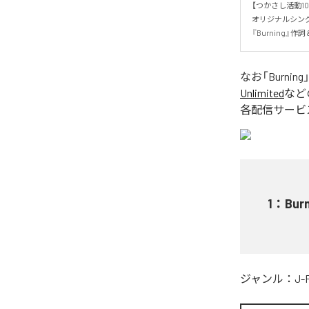
【つかさし活動10
オリジナルシング
『Burning』
なお「
Burning
Unlimited
など
各配信サービ
1
：
Bur
ジャンル：
J-