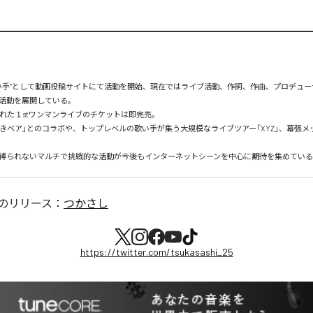
”歌い手”として動画投稿サイトにて活動を開始、現在ではライブ活動、作詞、作曲、プロデュ
活動を展開している。

された１stワンマンライブのチケットは即完売。

りきベア」とのコラボや、トップレベルの歌い手が集う大規模なライブツアー「XYZ」、幕張メ
縛られないマルチで挑戦的な活動が今後もインターネットシーンを中心に期待を集めてい
のリリース：
つかさし
https://twitter.com/tsukasashi_25