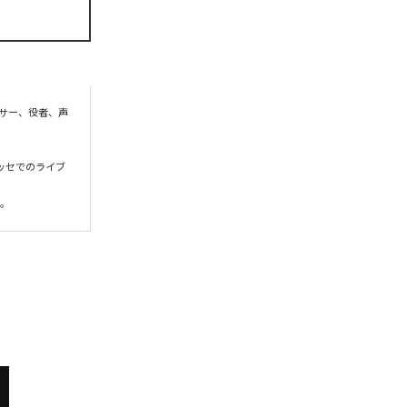
ーサー、役者、声
ッセでのライブ
る。