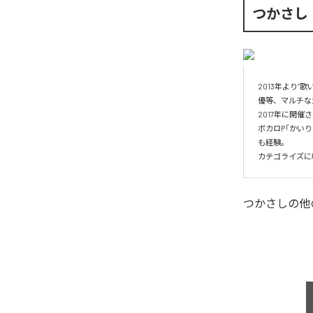
つかさし
2013年より
優等、マルチな
2017年に開催
ボカロP「かい
も経験。

カテゴライズに
つかさし
の他