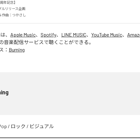
周年記念】

ルリリース企画

作詞＆作曲：つかさし
」は、
Apple Music
、
Spotify
、
LINE MUSIC
、
YouTube Music
、
Amazo
の音楽配信サービスで聴くことができる。
ス：
Burning
ning
Pop
/
ロック
/
ビジュアル