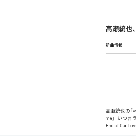
高瀬統也
新曲情報
高瀬統也の「∞
me」「いつ言う？」
End of O