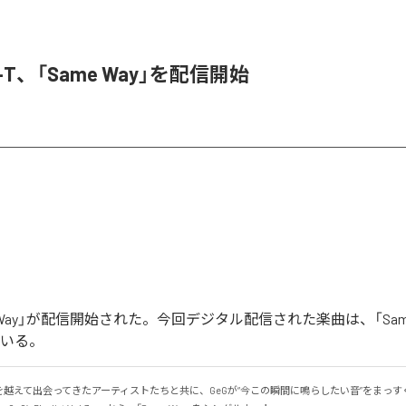
ef-T、「Same Way」を配信開始
me Way」が配信開始された。今回デジタル配信された楽曲は、「Same
ている。
を越えて出会ってきたアーティストたちと共に、GeGが“今この瞬間に鳴らしたい音”をまっす