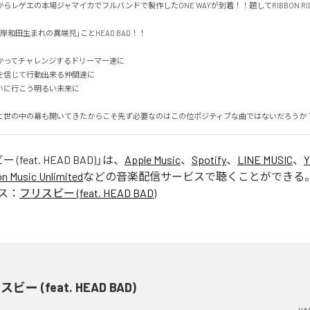
DAからレゲエの本場ジャマイカでフルバンドで製作したONE WAYが到着！！題してRIBBON RIDDIM
和田生まれの異端児」ことHEAD BAD！！

ってチャレンジするドリーマー達に

信じて行動出来る仲間達に

に行こう明るい未来に

と世の中の幕も開いてきたからこそ先ず必要なのはこの位ポジティブな曲ではないだろうか
(feat. HEAD BAD)
」は、
Apple Music
、
Spotify
、
LINE MUSIC
、
Y
 Music Unlimited
などの音楽配信サービスで聴くことができる
ス：
フリスビー (feat. HEAD BAD)
ビー (feat. HEAD BAD)