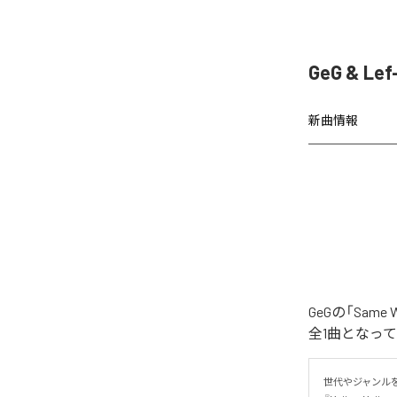
GeG & L
新曲情報
GeGの「Sa
全1曲となっ
世代やジャンル