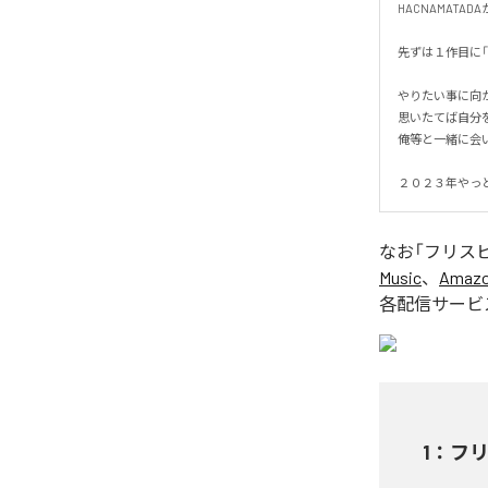
HACNAMATA
先ずは１作目に「岸
やりたい事に向か
思いたてば自分を
俺等と一緒に会い
２０２３年やっ
なお「
フリスビー 
Music
、
Amazon
各配信サービ
1
：
フリス