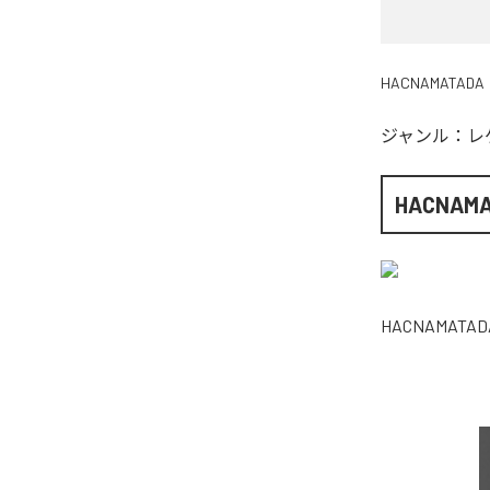
HACNAMATADA
ジャンル：
レ
HACNAM
HACNAMATAD