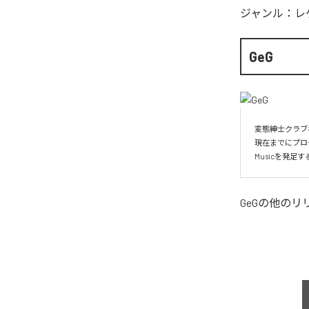
ジャンル：
レ
GeG
変態紳士クラブ
現在までにプロ
Musicを発
GeG
の他のリ