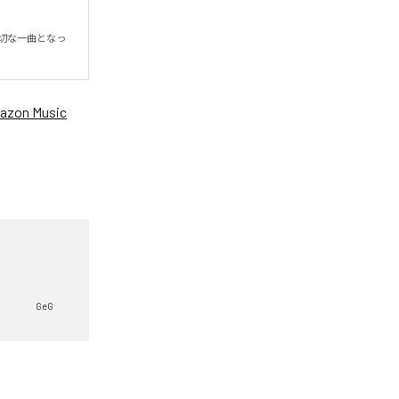
切な一曲となっ
azon Music
GeG