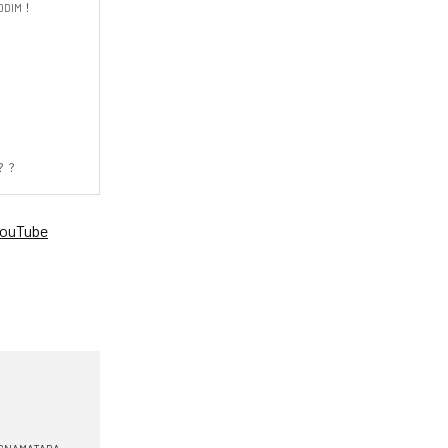
！

？？
ouTube
。