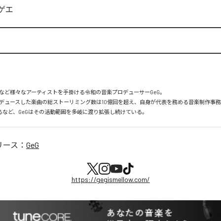
ゲエ
など様々なアーティストを手掛ける令和の音楽プロデューサーGeG。

デュースした楽曲の総ストーリミング数は10億回を超え、自身が代表を務める音楽制作事務所Goo
足するなど、GeGはその活動範囲を多岐に渡り拡張し続けている。
リース：
GeG
https://gegismellow.com/