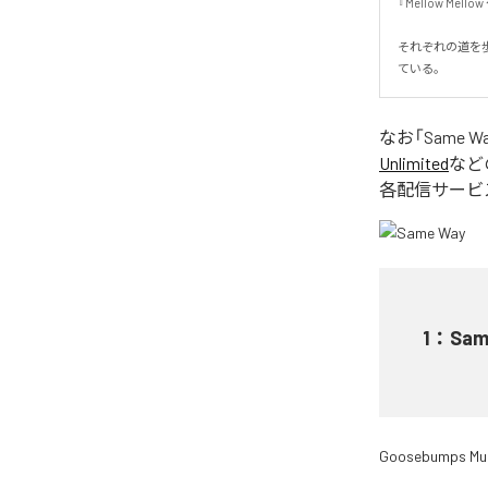
『Mellow Mello
それぞれの道を
ている。
なお「
Same W
Unlimited
など
各配信サービ
1
：
Sam
Goosebumps Mu