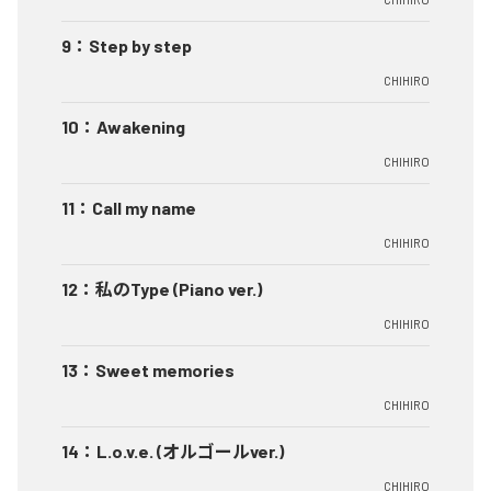
9
：
Step by step
CHIHIRO
10
：
Awakening
CHIHIRO
11
：
Call my name
CHIHIRO
12
：
私のType (Piano ver.)
CHIHIRO
13
：
Sweet memories
CHIHIRO
14
：
L.o.v.e. (オルゴールver.)
CHIHIRO