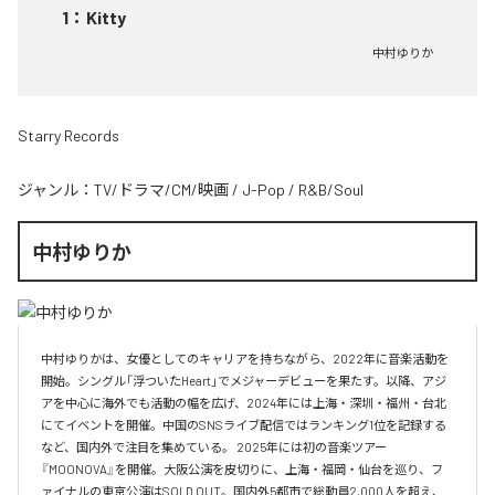
1
：
Kitty
中村ゆりか
Starry Records
ジャンル：
TV/ドラマ/CM/映画
/
J-Pop
/
R&B/Soul
中村ゆりか
中村ゆりかは、女優としてのキャリアを持ちながら、2022年に音楽活動を
開始。シングル「浮ついたHeart」でメジャーデビューを果たす。以降、アジ
アを中心に海外でも活動の幅を広げ、2024年には上海・深圳・福州・台北
にてイベントを開催。中国のSNSライブ配信ではランキング1位を記録する
など、国内外で注目を集めている。 2025年には初の音楽ツアー
『MOONOVA』を開催。大阪公演を皮切りに、上海・福岡・仙台を巡り、フ
ァイナルの東京公演はSOLD OUT。国内外5都市で総動員2,000人を超え、