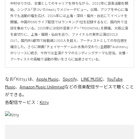
中村ゆりかは、女優としてのキャリアを持ちながら、2022年に音楽活動を開
始。シングル「浮ついたHeart」でメジャーデビュー。以降、アジアを中心に海
外でも活動の幅を広げ、2024年には上海・深圳・福州・台北にてイベントを
開催。中国のSNSライブ配信ではランキング1位を記録するなど、国内外で注
目を集めている。2025年には初の音楽ツアー『MOONOVA』を開催。大阪公演
を皮切りに、上海・福岡・仙台を巡り、ファイナルの東京公演はSOLD 
OUT。国内外5都市で総動員2,000人を超え、アーティストとしての存在感を
確立した。さらに映画『チェイサーゲームW 水魚の交わり』主題歌「Aishiteru」
のリリースに続き、今作では主演ドラマのエンディングテーマも担当。女優・
アーティストの両軸で活動の勢いをさらに加速させている。
なお「
Kitty
」は、
Apple Music
、
Spotify
、
LINE MUSIC
、
YouTube
Music
、
Amazon Music Unlimited
などの音楽配信サービスで聴くこと
ができる。
各配信サービス：
Kitty