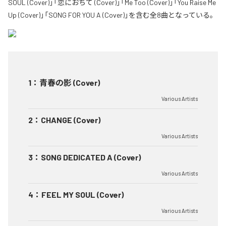
SOUL (Cover)」「恋におちて (Cover)」「Me Too (Cover)」「You Raise Me
Up (Cover)」「SONG FOR YOU A (Cover)」を含む全8曲となっている。
1
：
青春の影 (Cover)
Various Artists
2
：
CHANGE (Cover)
Various Artists
3
：
SONG DEDICATED A (Cover)
Various Artists
4
：
FEEL MY SOUL (Cover)
Various Artists