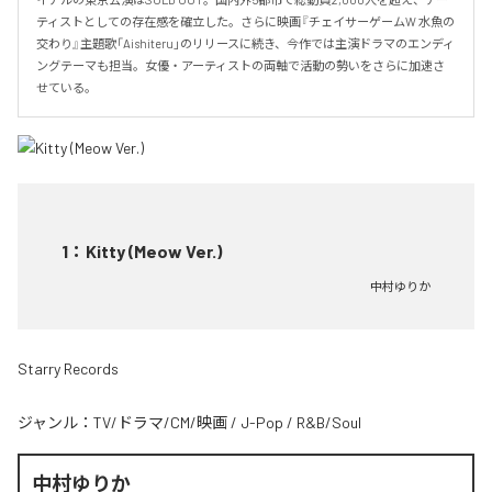
ティストとしての存在感を確立した。さらに映画『チェイサーゲームW 水魚の
交わり』主題歌「Aishiteru」のリリースに続き、今作では主演ドラマのエンディ
ングテーマも担当。女優・アーティストの両軸で活動の勢いをさらに加速さ
せている。
1
：
Kitty (Meow Ver.)
中村ゆりか
Starry Records
ジャンル：
TV/ドラマ/CM/映画
/
J-Pop
/
R&B/Soul
中村ゆりか