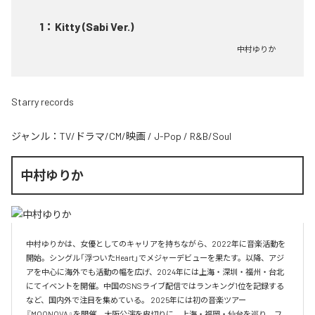
1
：
Kitty (Sabi Ver.)
中村ゆりか
Starry records
ジャンル：
TV/ドラマ/CM/映画
/
J-Pop
/
R&B/Soul
中村ゆりか
中村ゆりかは、女優としてのキャリアを持ちながら、2022年に音楽活動を
開始。シングル「浮ついたHeart」でメジャーデビューを果たす。以降、アジ
アを中心に海外でも活動の幅を広げ、2024年には上海・深圳・福州・台北
にてイベントを開催。中国のSNSライブ配信ではランキング1位を記録する
など、国内外で注目を集めている。 2025年には初の音楽ツアー
『MOONOVA』を開催。大阪公演を皮切りに、上海・福岡・仙台を巡り、フ