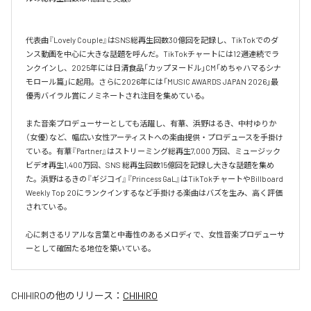
代表曲『Lovely Couple』はSNS総再生回数30億回を記録し、TikTokでのダ
ンス動画を中心に大きな話題を呼んだ。TikTokチャートには12週連続でラ
ンクインし、2025年には日清食品「カップヌードル」CM「めちゃハマるシナ
モロール篇」に起用。さらに2026年には「MUSIC AWARDS JAPAN 2026」最
優秀バイラル賞にノミネートされ注目を集めている。

また音楽プロデューサーとしても活躍し、有華、浜野はるき、中村ゆりか
（女優）など、幅広い女性アーティストへの楽曲提供・プロデュースを手掛け
ている。有華『Partner』はストリーミング総再生7,000 万回、ミュージック
ビデオ再生1,400万回、SNS 総再生回数15億回を記録し大きな話題を集め
た。浜野はるきの『ギジコイ』『Princess GaL』はTikTokチャートやBillboard 
Weekly Top 20にランクインするなど手掛ける楽曲はバズを生み、高く評価
されている。

心に刺さるリアルな言葉と中毒性のあるメロディで、女性音楽プロデューサ
ーとして確固たる地位を築いている。
CHIHIRO
の他のリリース：
CHIHIRO