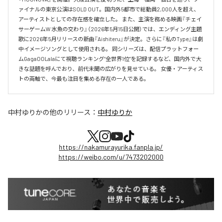
ァイナルの東京公演はSOLD OUT。国内外5都市で総動員2,000人を超え、
アーティストとしての存在感を確立した。 また、主演を務める映画『チェイ
サーゲームW 水魚の交わり』（2026年5月15日公開）では、エンディング主題
歌に2026年5月リリースの新曲『Aishiteru』が決定。さらに『私のType』は劇
中イメージソングとして使用される。 同シリーズは、配信プラットフォー
ムGagaOOLalaにて視聴ランキング“全世界1位”を記録するなど、国内外で大
きな話題を呼んでおり、前代未聞の広がりを見せている。 女優・アーティス
トの両軸で、今最も注目を集める存在の一人である。
中村ゆりか
の他のリリース：
中村ゆりか
https://nakamurayurika.fanpla.jp/
https://weibo.com/u/7473202000