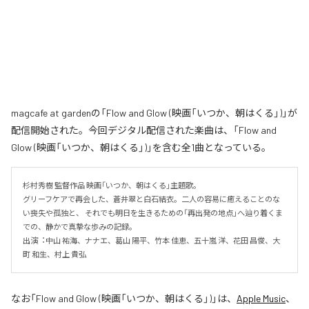
magcafe at gardenの「Flow and Glow (映画「いつか、朝はくる」)」が
配信開始された。今回デジタル配信された楽曲は、「Flow and
Glow (映画「いつか、朝はくる」)」を含む全1曲となっている。
杉村秀樹 監督作品 映画「いつか、朝はくる」主題歌。

グリーフケアで再会した、蒼井翠と白石結衣。二人の容易に癒えることのな
い喪失や孤独と、 それでも明日を生きるための「再出発の地点」へ辿り着くま
での、静かで真摯な歩みの記録。

出演︓中⼭ 祐海、ナナエ、葛⼭ 陽平、⽵本 佳恵、五⼗嵐 洋、花⽥ 昌俊、⼤
町 和⽣、村上 貴弘
なお「
Flow and Glow (映画「いつか、朝はくる」)
」は、
Apple Music
、