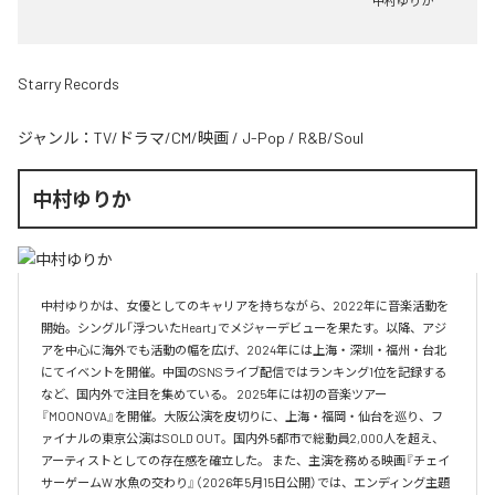
中村ゆりか
Starry Records
ジャンル：
TV/ドラマ/CM/映画
/
J-Pop
/
R&B/Soul
中村ゆりか
中村ゆりかは、女優としてのキャリアを持ちながら、2022年に音楽活動を
開始。シングル「浮ついたHeart」でメジャーデビューを果たす。以降、アジ
アを中心に海外でも活動の幅を広げ、2024年には上海・深圳・福州・台北
にてイベントを開催。中国のSNSライブ配信ではランキング1位を記録する
など、国内外で注目を集めている。 2025年には初の音楽ツアー
『MOONOVA』を開催。大阪公演を皮切りに、上海・福岡・仙台を巡り、フ
ァイナルの東京公演はSOLD OUT。国内外5都市で総動員2,000人を超え、
アーティストとしての存在感を確立した。 また、主演を務める映画『チェイ
サーゲームW 水魚の交わり』（2026年5月15日公開）では、エンディング主題