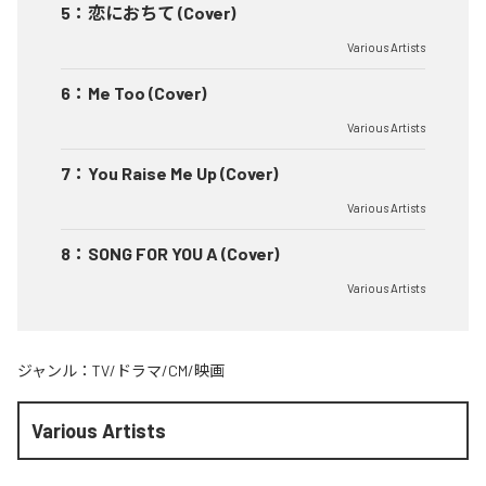
5
：
恋におちて (Cover)
Various Artists
6
：
Me Too (Cover)
Various Artists
7
：
You Raise Me Up (Cover)
Various Artists
8
：
SONG FOR YOU A (Cover)
Various Artists
ジャンル：
TV/ドラマ/CM/映画
Various Artists