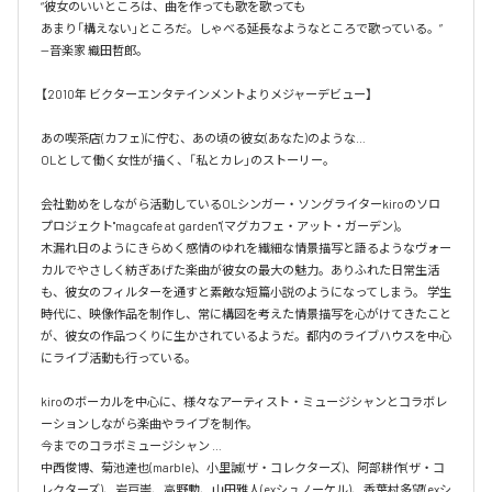
“彼女のいいところは、​曲を作っても歌を歌っても​

あまり「構えない」ところだ。​しゃべる延長なようなところで歌っている。”​

—音楽家 織田哲郎​。

【2010年 ビクターエンタテインメントよりメジャーデビュー】

あの喫茶店(カフェ)に佇む、あの頃の彼女(あなた)のような…

OLとして働く女性が描く、「私とカレ」のストーリー。

会社勤めをしながら活動しているOLシンガー・ソングライターkiroのソロ
プロジェクト"magcafe at garden"(マグカフェ・アット・ガーデン)。

木漏れ日のようにきらめく感情のゆれを繊細な情景描写と語るようなヴォー
カルでやさしく紡ぎあげた楽曲が彼女の最大の魅力。ありふれた日常生活
も、彼女のフィルターを通すと素敵な短篇小説のようになってしまう。 学生
時代に、映像作品を制作し、常に構図を考えた情景描写を心がけてきたこと
が、彼女の作品つくりに生かされているようだ。都内のライブハウスを中心
にライブ活動も行っている。

kiroのボーカルを中心に、様々なアーティスト・ミュージシャンとコラボレ
ーションしながら楽曲やライブを制作。

今までのコラボミュージシャン …

中西俊博、菊池達也(marble)、小里誠(ザ・コレクターズ)、阿部耕作(ザ・コ
レクターズ)、岩戸崇、高野勲、山田雅人(exシュノーケル)、香葉村多望(exシ