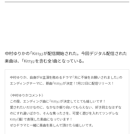
中村ゆりかの「Kitty」が配信開始された。今回デジタル配信された
楽曲は、「Kitty」を含む全1曲となっている。
中村ゆりか、自身がW主演を務めるドラマ『夫に不倫をお願いされました』の
エンディングテーマに、新曲「Kitty」が決定！7月22日に配信リリース！

〈中村ゆりかコメント〉

この度、エンディング曲に『Kitty』が決定してとても嬉しいです！

愛されたいだけなのに、なかなか振り向いてもらえない、好き同士なはずな
のにすれ違いばかり、そんな焦ったさを、可愛く遊びを入れてツンデレな
Kitty（猫）で表現した楽曲になっています！

ぜひドラマと一緒に楽曲を楽しんで頂けたら嬉しいです。
