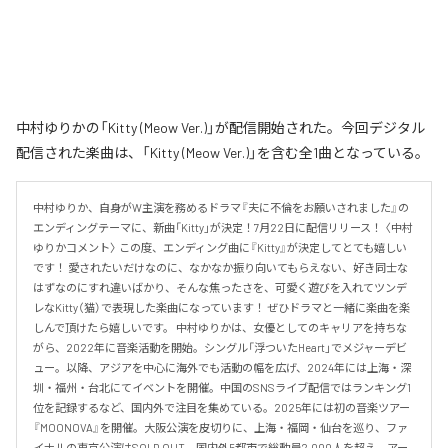
中村ゆりかの「Kitty (Meow Ver.)」が配信開始された。今回デジタル
配信された楽曲は、「Kitty (Meow Ver.)」を含む全1曲となっている。
中村ゆりか、自身がW主演を務めるドラマ『夫に不倫をお願いされました』の
エンディングテーマに、新曲「Kitty」が決定！7月22日に配信リリース！ 〈中村
ゆりかコメント〉 この度、エンディング曲に『Kitty』が決定してとても嬉しい
です！ 愛されたいだけなのに、なかなか振り向いてもらえない、好き同士な
はずなのにすれ違いばかり、そんな焦ったさを、可愛く遊びを入れてツンデ
レなKitty（猫）で表現した楽曲になっています！ ぜひドラマと一緒に楽曲を楽
しんで頂けたら嬉しいです。 中村ゆりかは、女優としてのキャリアを持ちな
がら、2022年に音楽活動を開始。シングル「浮ついたHeart」でメジャーデビ
ュー。以降、アジアを中心に海外でも活動の幅を広げ、2024年には上海・深
圳・福州・台北にてイベントを開催。中国のSNSライブ配信ではランキング1
位を記録するなど、国内外で注目を集めている。2025年には初の音楽ツアー
『MOONOVA』を開催。大阪公演を皮切りに、上海・福岡・仙台を巡り、ファ
イナルの東京公演はSOLD OUT。国内外5都市で総動員2,000人を超え、アー