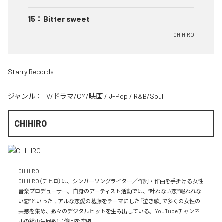
15
：
Bitter sweet
CHIHIRO
Starry Records
ジャンル：
TV/ドラマ/CM/映画
/
J-Pop
/
R&B/Soul
CHIHIRO
CHIHIRO

CHIHIRO（チヒロ）は、シンガーソングライター／作詞・作曲を手掛ける女性
音楽プロデューサー。自身のアーティスト活動では、“叶わない恋”“報われな
い恋”といったリアルな恋愛の葛藤をテーマにした「泣き歌」で多くの女性の
共感を集め、数々のデジタルヒットを生み出している。YouTubeチャンネ
ルの総再生回数は1億回を突破。
