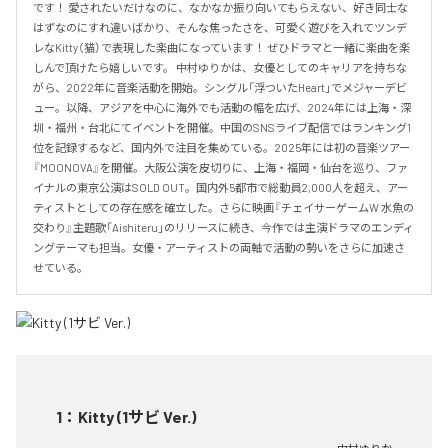
です！ 愛されたいだけなのに、なかなか振り向いてもらえない、好き同士な
はずなのにすれ違いばかり、そんな焦ったさを、可愛く遊びを入れてツンデ
レなKitty（猫）で表現した楽曲になっています！ ぜひドラマと一緒に楽曲を楽
しんで頂けたら嬉しいです。 中村ゆりかは、女優としてのキャリアを持ちな
がら、2022年に音楽活動を開始。シングル「浮ついたHeart」でメジャーデビ
ュー。以降、アジアを中心に海外でも活動の幅を広げ、2024年には上海・深
圳・福州・台北にてイベントを開催。中国のSNSライブ配信ではランキング1
位を記録するなど、国内外で注目を集めている。2025年には初の音楽ツアー
『MOONOVA』を開催。大阪公演を皮切りに、上海・福岡・仙台を巡り、ファ
イナルの東京公演はSOLD OUT。国内外5都市で総動員2,000人を超え、アー
ティストとしての存在感を確立した。さらに映画『チェイサーゲームW 水魚の
交わり』主題歌「Aishiteru」のリリースに続き、今作では主演ドラマのエンディ
ングテーマも担当。女優・アーティストの両軸で活動の勢いをさらに加速さ
せている。
1
：
Kitty (1サビ Ver.)