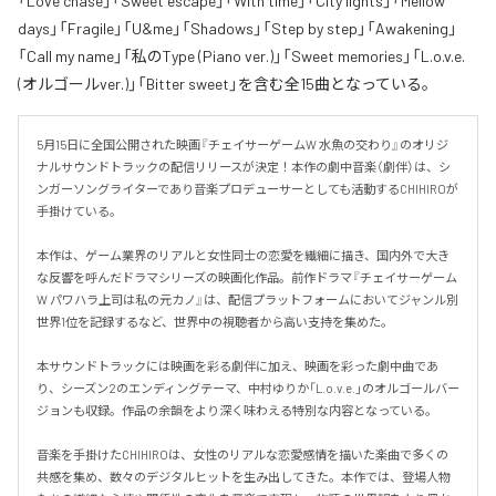
「Love chase」「Sweet escape」「With time」「City lights」「Mellow
days」「Fragile」「U&me」「Shadows」「Step by step」「Awakening」
「Call my name」「私のType (Piano ver.)」「Sweet memories」「L.o.v.e.
(オルゴールver.)」「Bitter sweet」を含む全15曲となっている。
5月15日に全国公開された映画『チェイサーゲームW 水魚の交わり』のオリジ
ナルサウンドトラックの配信リリースが決定！本作の劇中音楽（劇伴）は、シ
ンガーソングライターであり音楽プロデューサーとしても活動するCHIHIROが
手掛けている。

本作は、ゲーム業界のリアルと女性同士の恋愛を繊細に描き、国内外で大き
な反響を呼んだドラマシリーズの映画化作品。前作ドラマ『チェイサーゲーム
W パワハラ上司は私の元カノ』は、配信プラットフォームにおいてジャンル別
世界1位を記録するなど、世界中の視聴者から高い支持を集めた。

本サウンドトラックには映画を彩る劇伴に加え、映画を彩った劇中曲であ
り、シーズン2のエンディングテーマ、中村ゆりか「L.o.v.e.」のオルゴールバー
ジョンも収録。作品の余韻をより深く味わえる特別な内容となっている。

音楽を手掛けたCHIHIROは、女性のリアルな恋愛感情を描いた楽曲で多くの
共感を集め、数々のデジタルヒットを生み出してきた。本作では、登場人物