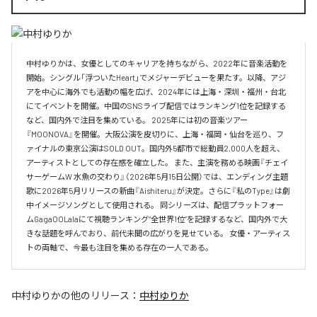
中村ゆりかは、女優としてのキャリアを持ちながら、2022年に音楽活動を
開始。シングル「浮ついたHeart」でメジャーデビューを果たす。以降、アジ
アを中心に海外でも活動の幅を広げ、2024年には上海・深圳・福州・台北
にてイベントを開催。中国のSNSライブ配信ではランキング1位を記録する
など、国内外で注目を集めている。 2025年には初の音楽ツアー
『MOONOVA』を開催。大阪公演を皮切りに、上海・福岡・仙台を巡り、フ
ァイナルの東京公演はSOLD OUT。国内外5都市で総動員2,000人を超え、
アーティストとしての存在感を確立した。 また、主演を務める映画『チェイ
サーゲームW 水魚の交わり』（2026年5月15日公開）では、エンディング主題
歌に2026年5月リリースの新曲『Aishiteru』が決定。さらに『私のType』は劇
中イメージソングとして使用される。 同シリーズは、配信プラットフォー
ムGagaOOLalaにて視聴ランキング“全世界1位”を記録するなど、国内外で大
きな話題を呼んでおり、前代未聞の広がりを見せている。 女優・アーティス
トの両軸で、今最も注目を集める存在の一人である。
中村ゆりか
の他のリリース：
中村ゆりか