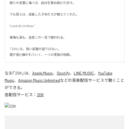
周りの言葉に傷つき、自分を責め続けた日々。

でも答えは、成長した子供たちが教えてくれた。

“Look At Us Now.”

後悔も涙も、全部この一言で報われる。

『2DK』は、狭い部屋の話ではない。

愛が受け継がれていく、一つの家族の物語。
なお「
2DK
」は、
Apple Music
、
Spotify
、
LINE MUSIC
、
YouTube
Music
、
Amazon Music Unlimited
などの音楽配信サービスで聴くこと
ができる。
各配信サービス：
2DK