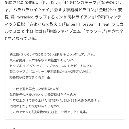
配信された楽曲は、「EverDrive」「セキゼンのテーマ」「なぞのばし
ょ」「ハラハラハイウェイ」「燃えよ家庭科ドラゴン」「金眼 (feat. 安
穏, 嘯, mirrasikk, ラップするマン & 肉林ライアン)」「令和ロマンテ
ィック伝説」「さよならを教えて」「Enter [ [noreturn] ] [feat. ラミカ
ルケミコ & 小野 仁誠]」「駒繋ファイブエム」「ケツワープ」を含む全
11曲となっている。
勇太郎/さくらい/でにろうの3人組「セキゼン」の1stアルバム。

東京都出身、公立小学校の同級生である3人が

ヒップホップ/グリッチホップをベースにしたビートの上を

歌にラップにポエトリー…予定調和のない公園遊びの如く

縦横無尽に遊びまくる全11曲。

三十代を迎え再会した幼馴染3人が

毎月地元の格安カラオケに録音機材を持ち込み

半年以上かけて作り上げた「ETERNAL SUNSET(永遠の夕焼け)」。

門限はまだまだ来ないみたいなので

そこのアナタも「放課後の続き」を、お暇でしたら是非。