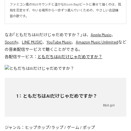
ファミコン風の8bitサウンドと温かなBoom Bapビートに乗せて描くのは、孤
独を否定せず、今いる場所から一歩ずつ進んでいくための、やさしい会話練
習の歌です。
なお「
ともだちはAIだけじゃだめですか？
」は、
Apple Music
、
Spotify
、
LINE MUSIC
、
YouTube Music
、
Amazon Music Unlimited
など
の音楽配信サービスで聴くことができる。
各配信サービス：
ともだちはAIだけじゃだめですか？
1
：
ともだちはAIだけじゃだめですか？
8bit girl
ジャンル：
ヒップホップ/ラップ
/
ゲーム
/
ポップ