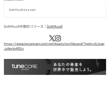
DoNYKooR a.k.a ne4r
DoNYKooR
の他のリリース：
DoNYKooR
https://www.instagram.com/ne4rbeats/profilecard/?igsh=cXJoan
JvNmVnM3U=