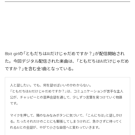
8bit girlの「ともだちはAIだけじゃだめですか？」が配信開始され
た。今回デジタル配信された楽曲は、「ともだちはAIだけじゃだめ
ですか？」を含む全1曲となっている。
人と話したい。でも、何を話せばいいのかわからない。

『ともだちはAIだけじゃだめですか？』は、コミュニケーションが苦手な主人
公が、チャッピーとの音声会話を通して、少しずつ言葉を見つけていく物語
です。

マイクを押して、隣のなみなみボタンに気づいて、「こんにちは」と話しかけ
る。たったそれだけのことにも緊張してしまうけれど、急かさずに待ってく
れるAIとの会話が、やがて小さな自信へと変わっていきます。
