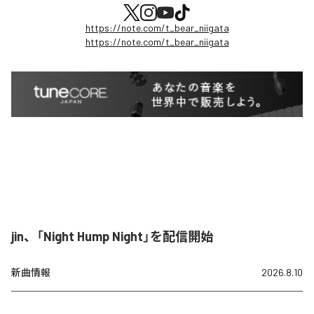
https://note.com/t_bear_niigata
https://note.com/t_bear_niigata
jin、「Night Hump Night」を配信開始
新曲情報
2026.8.10