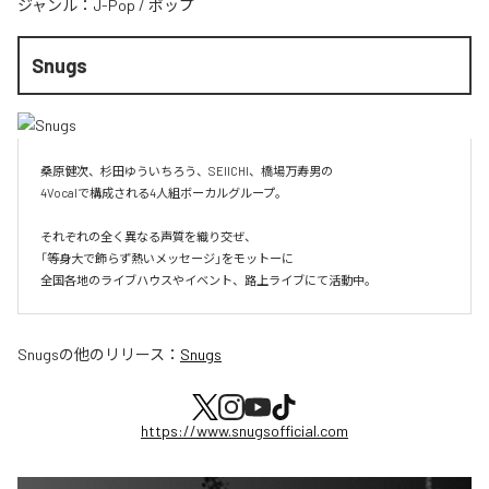
ジャンル：
J-Pop
/
ポップ
Snugs
桑原健次、杉田ゆういちろう、SEIICHI、橋場万寿男の

4Vocalで構成される4人組ボーカルグループ。

それぞれの全く異なる声質を織り交ぜ、

「等身大で飾らず熱いメッセージ」をモットーに

全国各地のライブハウスやイベント、路上ライブにて活動中。
Snugs
の他のリリース：
Snugs
https://www.snugsofficial.com