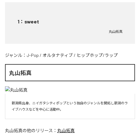
1
：
sweet
丸山拓真
ジャンル：
J-Pop
/
オルタナティブ
/
ヒップホップ/ラップ
丸山拓真
新潟県出身、ニイガタシティポップという独自のジャンルを開拓し新潟のラ
イブハウスなどを中心に活動中。
丸山拓真
の他のリリース：
丸山拓真