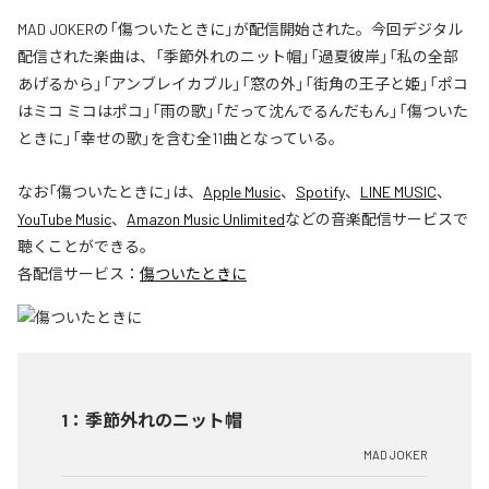
MAD JOKERの「傷ついたときに」が配信開始された。今回デジタル
配信された楽曲は、「季節外れのニット帽」「過夏彼岸」「私の全部
あげるから」「アンブレイカブル」「窓の外」「街角の王子と姫」「ポコ
はミコ ミコはポコ」「雨の歌」「だって沈んでるんだもん」「傷ついた
ときに」「幸せの歌」を含む全11曲となっている。
なお「
傷ついたときに
」は、
Apple Music
、
Spotify
、
LINE MUSIC
、
YouTube Music
、
Amazon Music Unlimited
などの音楽配信サービスで
聴くことができる。
各配信サービス：
傷ついたときに
1
：
季節外れのニット帽
MAD JOKER