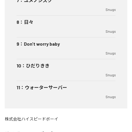
7
：
ユメノシズク
Snugs
8
：
日々
Snugs
9
：
Don't worry baby
Snugs
10
：
ひだりきき
Snugs
11
：
ウォーターサーバー
Snugs
株式会社ハイスピードボーイ