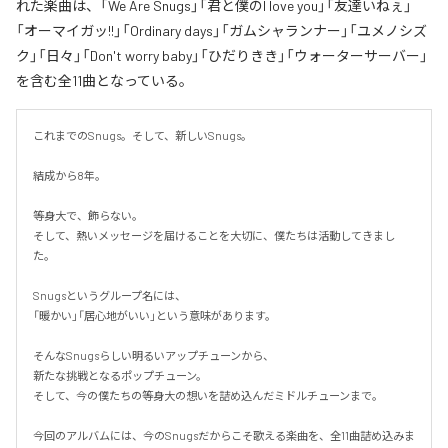
れた楽曲は、「We Are Snugs」「君と僕のI love you」「友達いねぇ」
「オーマイガッ!!」「Ordinary days」「ガムシャランナー」「ユメノシズ
ク」「日々」「Don't worry baby」「ひだりきき」「ウォーターサーバー」
を含む全11曲となっている。
これまでのSnugs。そして、新しいSnugs。

結成から8年。

等身大で、飾らない。

そして、熱いメッセージを届けることを大切に、僕たちは活動してきまし
た。

Snugsというグループ名には、

「暖かい」「居心地がいい」という意味があります。

そんなSnugsらしい明るいアップチューンから、

新たな挑戦となるポップチューン。

そして、今の僕たちの等身大の想いを詰め込んだミドルチューンまで。

今回のアルバムには、今のSnugsだからこそ歌える楽曲を、全11曲詰め込みま