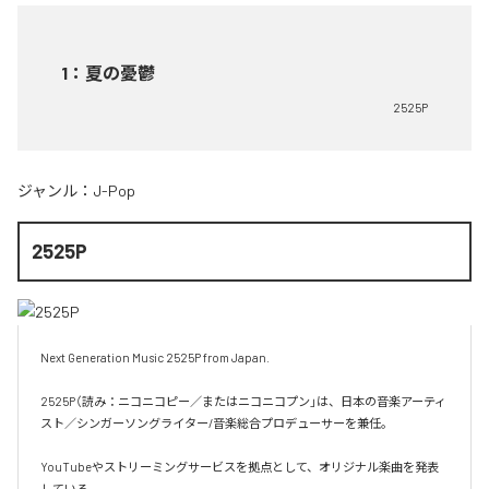
1
：
夏の憂鬱
2525P
ジャンル：
J-Pop
2525P
Next Generation Music 2525P from Japan.

2525P（読み：ニコニコピー／またはニコニコプン」は、日本の音楽アーティ
スト／シンガーソングライター/音楽総合プロデューサーを兼任。

YouTubeやストリーミングサービスを拠点として、オリジナル楽曲を発表
している。
