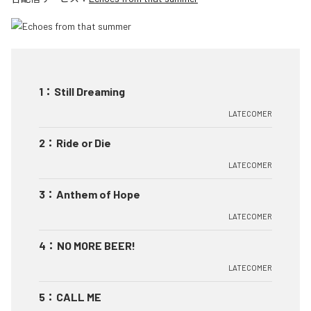
1
：
Still Dreaming
LATECOMER
2
：
Ride or Die
LATECOMER
3
：
Anthem of Hope
LATECOMER
4
：
NO MORE BEER!
LATECOMER
5
：
CALL ME