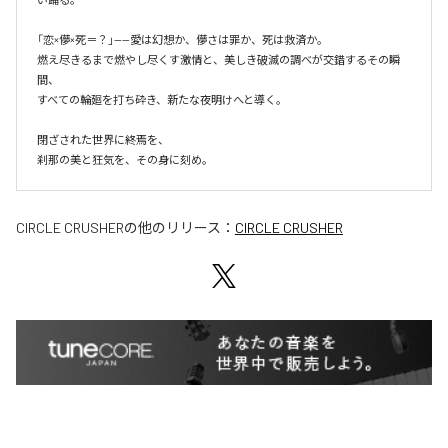
「恋×儚×死＝？」——愛は幻想か、儚さは罪か、死は救済か。

燃え尽きるまで燃やし尽くす激情と、美しき破滅の調べが交錯するその瞬
間、

すべての輪廻を打ち砕き、新たな夜明けへと導く。

閉ざされた世界に終焉を、

刹那の美と狂気を、その身に刻め。
CIRCLE CRUSHER
の他のリリース：
CIRCLE CRUSHER