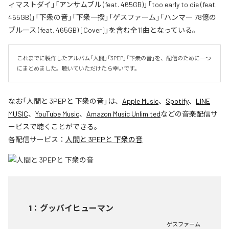
ィマストダイ」「アンサムブル (feat. 465GB)」「too early to die (feat.
465GB)」「下衆の音」「下衆一揆」「ゲスファーム」「ハンマー 78億の
ブルース (feat. 465GB) [Cover]」を含む全11曲となっている。
これまでに製作したアルバム「人間」「3PEP」「下衆の音」を、配信のために一つ
にまとめました。聴いていただけたら幸いです。
なお「
人間と 3PEPと 下衆の音
」は、
Apple Music
、
Spotify
、
LINE
MUSIC
、
YouTube Music
、
Amazon Music Unlimited
などの音楽配信サ
ービスで聴くことができる。
各配信サービス：
人間と 3PEPと 下衆の音
1
：
グッバイヒューマン
ゲスファーム