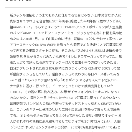
新ジャンル開拓をいつまでも外人に任せてる場合じゃない!日本発信だ!外人に
真似させてやれ!』 を合言葉に2011年9月に始動した平均年齢19歳のゾンビ6人
組AnAn-POGA。 あらすじはこうだ!EPPAI (ex-アングリポガチャン)が人生最後
のバンドAnAn-POGAで ドン・ファン・ミュージックをやる為に仲間を集め始
めたのは2011年9月。 まず山梨の森に行き、妖精の口パクに合わせて歌ってた
アコースティックGu.&Vo.のGENを誘ったら 即答で加入決定! 2人で武蔵境に帰
ってきて悪の巣窟スタットに寄る、そこの大ボスのMAN BUBBUは妖精の骨で
妖精を 叩きながらラッパみたいな声で『オレはドラマーだ!』って言ってた。 緊
張たっぷりで誘ったら速攻でオッケー! 3人で三鷹七中の方に行ってみたら、
自分がプリントされた抱き枕を妖精に売りまくってる KENJI "O" GOOSって奴
が階段ダッシュをしていた。階段ダッシュの代わりに毎日ベース弾いてみな
い?と 誘ったらハァハァ言いながら『ありがとう!やるよ!』 4人で下北沢のドー
ナツ祭りに遊びに行ったら、ドーナツそっちのけで妖精売買をしていた
TOBITA。 その鋭い耳に惚れ込み、木琴(ザイラフォン)のパイオニアになって
みないか?と、問うと一言 『待ってたぜ!』 5人で武蔵境に戻ってくるやいなや、
毎日駅前でバンド加入の誘いを断ってるデッドストック有名人 CRAYZZYがい
た。こいつのギターは妖精の吐いた二酸化炭素だけを吸って育った木で出来
てる。 オレらもダメ元で誘ってみよう!って声かけたら喰い気味でオッケー! 6
人がそれぞれの妖精に燕尾服を作らせて初ライブを2011年12月に行い、 人間
(ゾンビ)が作った1stシングルのレコ発は、2012年7月1日!吉祥寺WARPで▲sと