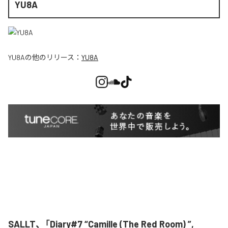
YU8A
YU8A
の他のリリース：
YU8A
SALLT、「Diary#7 “Camille (The Red Room) ”,