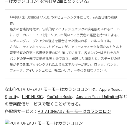
ーはカランコロン」を含む全2曲となっている。
「牛飼い 楽 (USHIKAI RAKU)」のデビューシングルにして、両A面仕様の意欲
作。

最大の音楽的特徴は、伝統的なアイリッシュパンクの疾走感あふれるビート
に、ボーカル・CHALA（元・リアル牛飼いという異色の経歴を持つ）による、
レゲエのグルーヴとアクの強さを融合させた独自のボーカルスタイル。

さらに、ティンホイッスルとピアニカが、アコースティックな温かみとケルト
音楽特有の哀愁・高揚感を楽曲に付加しています。各メンバーはそれぞれ別
バンドの第一線で活動する実力派であり、卓越した演奏力と、ステージの熱
量がそのままパッキングされたようなエネルギーが魅力。ロック、パンク、
フォーク、アイリッシュなど、幅広いリスナーの心を掴むサウンド。
なお「
POTATOHEAD / モーモーはカランコロン
」は、
Apple Music
、
Spotify
、
LINE MUSIC
、
YouTube Music
、
Amazon Music Unlimited
など
の音楽配信サービスで聴くことができる。
各配信サービス：
POTATOHEAD / モーモーはカランコロン