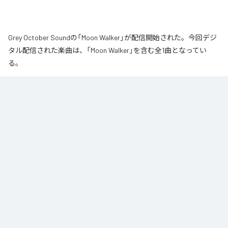
Grey October Soundの「Moon Walker」が配信開始された。今回デジ
タル配信された楽曲は、「Moon Walker」を含む全1曲となってい
る。
月の近くをゆっくりと歩いているような、静かで少し不思議な情景から生ま
れた作品です。大きな月が浮かぶ夜、その光のそばをゆっくりと進んでい
く。足取りは軽く、まるで僅かに浮かびながら歩いているような感覚。サウ
ンドの中心となるのは、柔らかなエレクトリックピアノの旋律です。落ち着
いたビートの上で穏やかに流れるメロディに、ギターの音色が静かに重な
り、深みのあるムーディな空気を作り出しています。旋律とリズムが自然に
繰り返されながら、ゆっくりと時間が流れていきます。エレクトリックピア
ノの柔らかな響きと、さりげなく加わるギターの余韻。それらを支える落ち
着いたビートが重なり、夜の静けさに馴染む心地よいサウンドに仕上がって
います。穏やかなリズムに身を委ねながら、柔らかな旋律とギターの余韻が
作り出す、静かでムーディな時間を楽しんでください。
なお「
Moon Walker
」は、
Apple Music
、
Spotify
、
LINE MUSIC
、