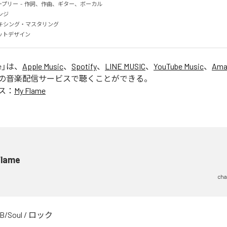
リー  -  作詞、作曲、ギター、ボーカル

 

 ミキシング・マスタリング　

ャケットデザイン
e
」は、
Apple Music
、
Spotify
、
LINE MUSIC
、
YouTube Music
、
Ama
の音楽配信サービスで聴くことができる。
ス：
My Flame
Flame
cha
B/Soul
/
ロック