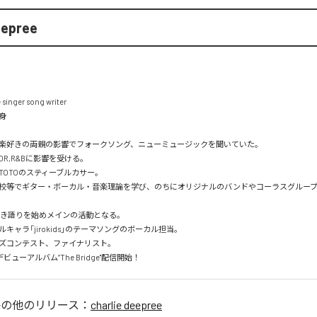
eepree
 singer song writer



楽好きの両親の影響でフォークソング、ニューミュージックを聞いていた。

OR,R&Bに影響を受ける。

OTOのスティーブルカサー。

校等でギター・ボーカル・音楽理論を学び、のちにオリジナルのバンドやコーラスグループ
弾き語りを始めメインの活動となる。

ルキャラ「jirokids」のテーマソングのボーカル担当。

ャズコンテスト、ファイナリスト。

日デビューアルバム”The Bridge"配信開始！
e
の他のリリース：
charlie deepree