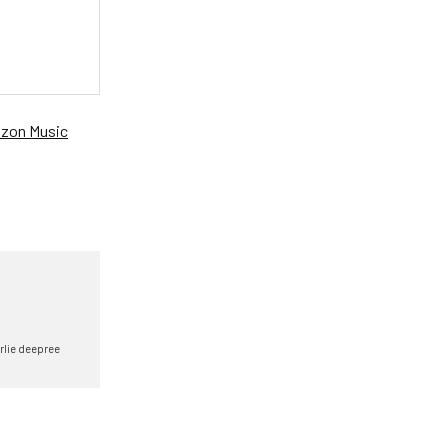
zon Music
rlie deepree