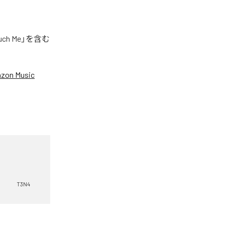
h Me」を含む
zon Music
T3N4