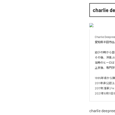
charlie d
Charlie Deepree
愛知県半田市出身
幼少の時から音
その後、洋楽,A
当時のヒーロはT
上京後、専門学
1995年頃から
2011年非公認ユ
2017年浅草ジ
2021年8月11
charlie deepre