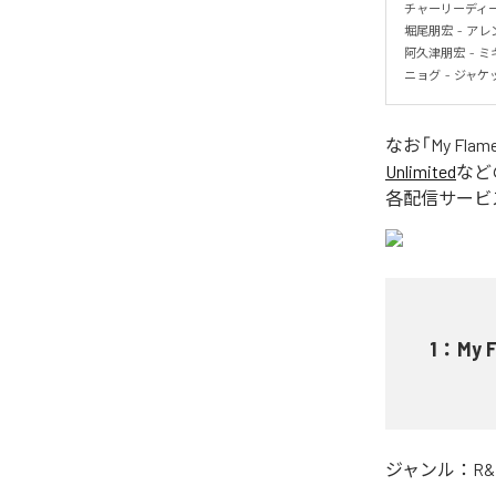
チャーリーディープ
堀尾朋宏  -  アレンジ
阿久津朋宏  - 
ニョグ  -  ジ
なお「
My Flam
Unlimited
など
各配信サービ
1
：
My 
ジャンル：
R&