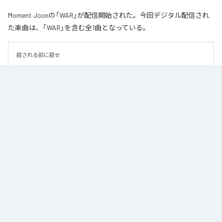
Moment Joonの「WAR」が配信開始された。今回デジタル配信され
た楽曲は、「WAR」を含む全1曲となっている。
殺される前に殺せ
なお「
WAR
」は、
Apple Music
、
Spotify
、
LINE MUSIC
、
YouTube
Music
、
Amazon Music Unlimited
などの音楽配信サービスで聴くこと
ができる。
各配信サービス：
WAR
1
：
WAR
Moment Joon