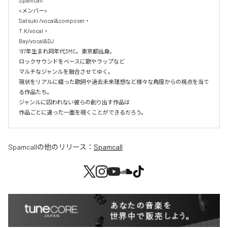
Spamcall

<メンバー>

Satsuki /vocal&composer・

T.K/vocal・

Bay/vocal&DJ

’97年生まれ同年代3MC。東京都出身。

ロックサウンドをベースに歌やラップなど

マルチなジャンルを融合させてゆく。

現状をリアルに綴った歌詞や過去未来理想など様々な角度からの視点を当て
る作品たち。

ジャンルに囚われない彼らの創り出す作品は

作品ごとに違った一面を覗くことができるだろう。
Spamcall
の他のリリース：
Spamcall