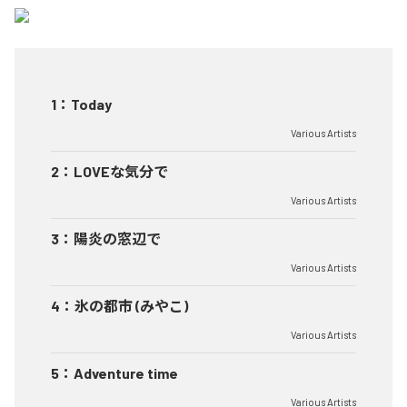
1
：
Today
Various Artists
2
：
LOVEな気分で
Various Artists
3
：
陽炎の窓辺で
Various Artists
4
：
氷の都市 (みやこ)
Various Artists
5
：
Adventure time
Various Artists