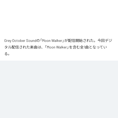
Grey October Soundの「Moon Walker」が配信開始された。今回デジ
タル配信された楽曲は、「Moon Walker」を含む全1曲となってい
る。
月の近くをゆっくりと歩いているような、静かで少し不思議な情景から生ま
れた作品です。大きな月が浮かぶ夜、その光のそばをゆっくりと進んでい
く。足取りは軽く、まるで僅かに浮かびながら歩いているような感覚。サウ
ンドの中心となるのは、柔らかなエレクトリックピアノの旋律です。落ち着
いたビートの上で穏やかに流れるメロディに、ギターの音色が静かに重な
り、深みのあるムーディな空気を作り出しています。旋律とリズムが自然に
繰り返されながら、ゆっくりと時間が流れていきます。エレクトリックピア
ノの柔らかな響きと、さりげなく加わるギターの余韻。それらを支える落ち
着いたビートが重なり、夜の静けさに馴染む心地よいサウンドに仕上がって
います。穏やかなリズムに身を委ねながら、柔らかな旋律とギターの余韻が