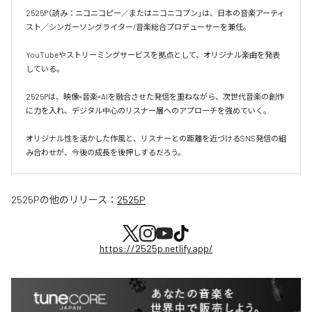
2525P（読み：ニコニコピー／またはニコニコプン」は、日本の音楽アーティ
スト／シンガーソングライター/音楽総合プロデューサーを兼任。

YouTubeやストリーミングサービスを拠点として、オリジナル楽曲を発表
している。

2525Pは、映像×音楽×AIを融合させた発信を重ねながら、次世代音楽の創作
に力を入れ、デジタル中心のリスナー層へのアプローチを強めていく。

オリジナル性を活かした作風と、リスナーとの距離を近づけるSNS発信の組
み合わせが、今後の成長を後押しするだろう。
2525P
の他のリリース：
2525P
https://2525p.netlify.app/