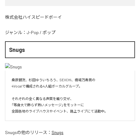
株式会社ハイスピードボーイ
ジャンル：
J-Pop
/
ポップ
Snugs
桑原健次、杉田ゆういちろう、SEIICHI、橋場万寿男の

4Vocalで構成される4人組ボーカルグループ。

それぞれの全く異なる声質を織り交ぜ、

「等身大で飾らず熱いメッセージ」をモットーに

全国各地のライブハウスやイベント、路上ライブにて活動中。
Snugs
の他のリリース：
Snugs