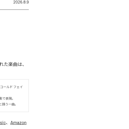
2026.8.9
れた楽曲は、
コールド フェイ
表現。

と誘う一曲。
sic
、
Amazon