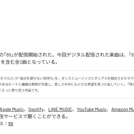
「89」が配信開始された。今回デジタル配信された楽曲は、「89」
ntal)」を含む全2曲となっている。
生きづらさ」や「自分を愛せない気持ち」を、ダンスミュージックとポップスを融合させたサ
感のあるビートと繊細な歌詞が交差し、苦しさの中にも小さな希望を見つけ出していく。 「味
にそっと寄り添う作品です。
Apple Music
、
Spotify
、
LINE MUSIC
、
YouTube Music
、
Amazon Mus
信サービスで聴くことができる。
ス：
89