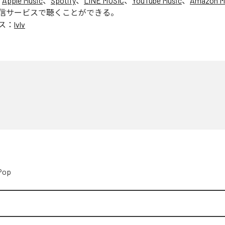
、
Apple Music
、
Spotify
、
LINE MUSIC
、
YouTube Music
、
Amazon Mu
信サービスで聴くことができる。
ス：
lvlv
Pop