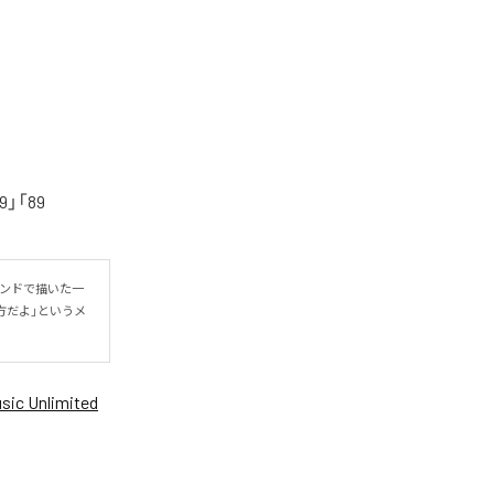
「89
ウンドで描いた一
方だよ」というメ
ic Unlimited