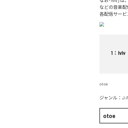
なお「
lvlv
」は
などの音楽配
各配信サービ
1
：
lvlv
otoe
ジャンル：
J-
otoe