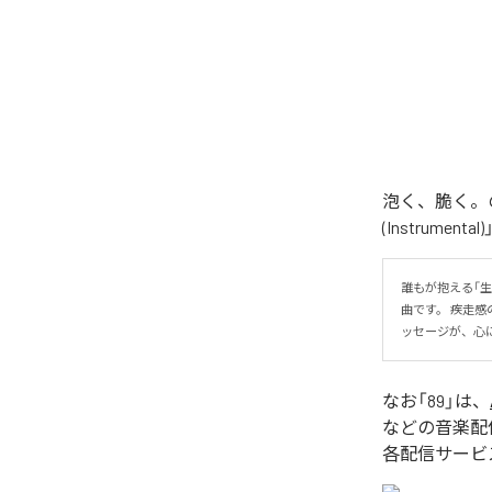
泡く、脆く。の
(Instrume
誰もが抱える「
曲です。 疾走
ッセージが、心
なお「
89
」は、
などの音楽配
各配信サービ