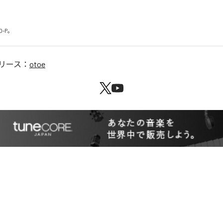
D-P。
リース：
otoe