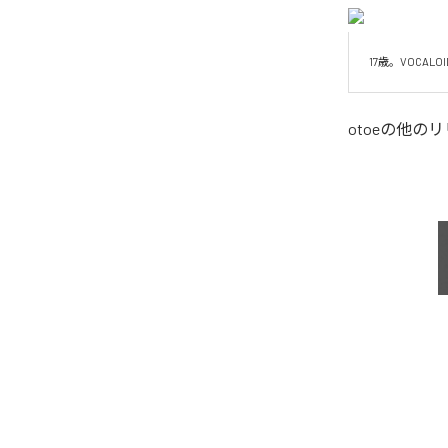
17歳。VOCALOI
otoe
の他のリ