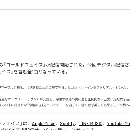
の「コールドフェイス」が配信開始された。今回デジタル配信さ
ェイス」を含む全1曲となっている。
野マーブルが贈る、共感を持たぬ心の美学を描いたゴシック・インダストリアル・シングル「
荘厳なオーケストラサウンドが交錯し、冷徹な視線の奥に潜む圧倒的な自己愛と支配欲を音楽で
笑みの下に隠された「感情なき心」というテーマを通して、聴く者を美しくも恐ろしい世界へ
ドフェイス
」は、
Apple Music
、
Spotify
、
LINE MUSIC
、
YouTube Mu