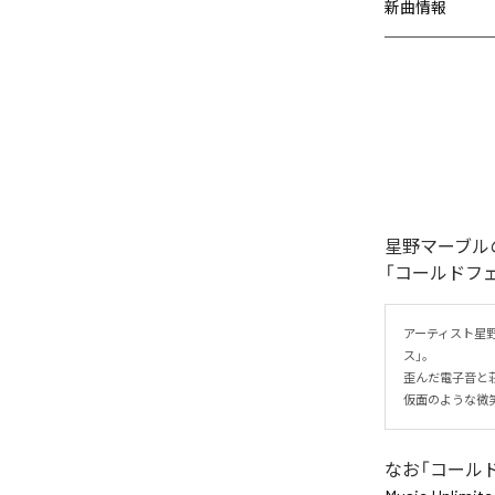
新曲情報
星野マーブル
「コールドフ
アーティスト星
ス」。

歪んだ電子音と
仮面のような微
なお「
コール