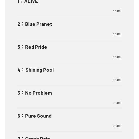
1
：
ALIVE
erumi
2
：
Blue Pranet
erumi
3
：
Red Pride
erumi
4
：
Shining Pool
erumi
5
：
No Problem
erumi
6
：
Pure Sound
erumi
7
：
Candy Rain