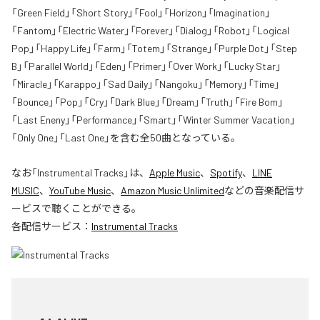
「Green Field」「Short Story」「Fool」「Horizon」「Imagination」
「Fantom」「Electric Water」「Forever」「Dialog」「Robot」「Logical
Pop」「Happy Life」「Farm」「Totem」「Strange」「Purple Dot」「Step
B」「Parallel World」「Eden」「Primer」「Over Work」「Lucky Star」
「Miracle」「Karappo」「Sad Daily」「Nangoku」「Memory」「Time」
「Bounce」「Pop」「Cry」「Dark Blue」「Dream」「Truth」「Fire Bom」
「Last Eneny」「Performance」「Smart」「Winter Summer Vacation」
「Only One」「Last One」を含む全50曲となっている。
なお「
Instrumental Tracks
」は、
Apple Music
、
Spotify
、
LINE
MUSIC
、
YouTube Music
、
Amazon Music Unlimited
などの音楽配信サ
ービスで聴くことができる。
各配信サービス：
Instrumental Tracks