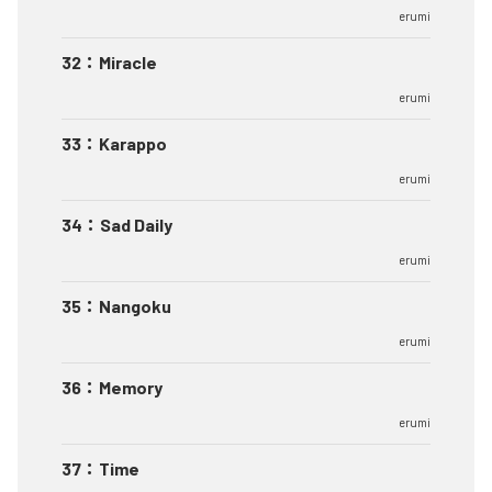
erumi
32
：
Miracle
erumi
33
：
Karappo
erumi
34
：
Sad Daily
erumi
35
：
Nangoku
erumi
36
：
Memory
erumi
37
：
Time