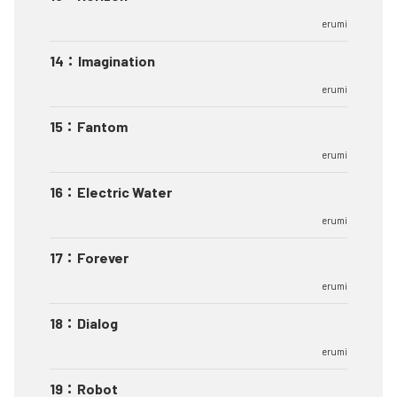
erumi
14
：
Imagination
erumi
15
：
Fantom
erumi
16
：
Electric Water
erumi
17
：
Forever
erumi
18
：
Dialog
erumi
19
：
Robot