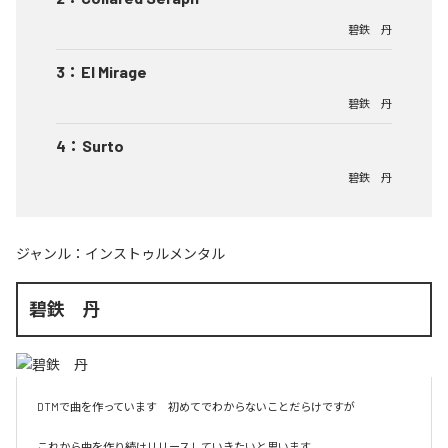
碧鉄 丹
3
：
El Mirage
碧鉄 丹
4
：
Surto
碧鉄 丹
ジャンル：
インストゥルメンタル
碧鉄 丹
DTMで曲を作っています　初めてでわからないことだらけですが　

これから曲を作り続けリリースしていきたいと思います　
