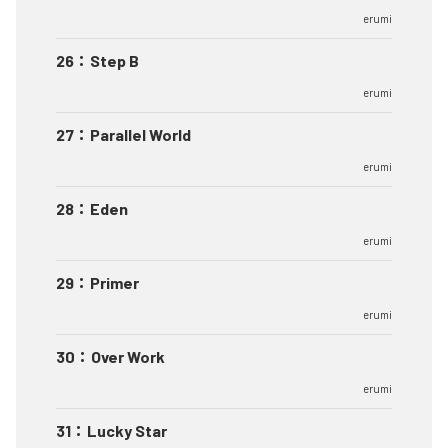
erumi
26
：
Step B
erumi
27
：
Parallel World
erumi
28
：
Eden
erumi
29
：
Primer
erumi
30
：
Over Work
erumi
31
：
Lucky Star