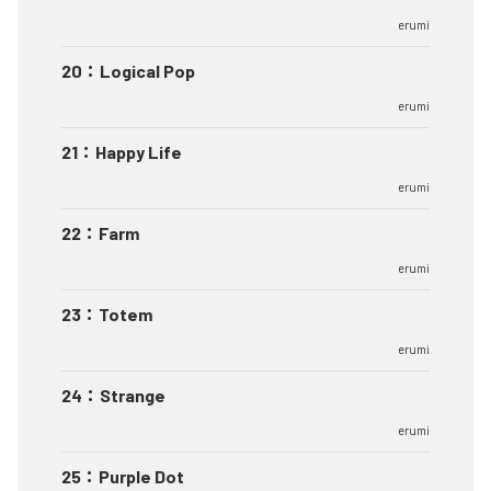
erumi
20
：
Logical Pop
erumi
21
：
Happy Life
erumi
22
：
Farm
erumi
23
：
Totem
erumi
24
：
Strange
erumi
25
：
Purple Dot