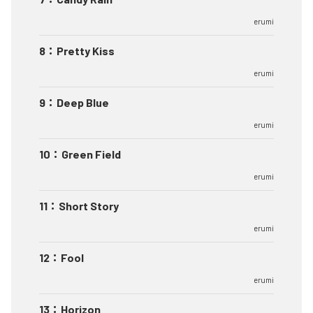
erumi
8
：
Pretty Kiss
erumi
9
：
Deep Blue
erumi
10
：
Green Field
erumi
11
：
Short Story
erumi
12
：
Fool
erumi
13
：
Horizon