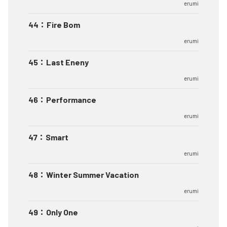
erumi
44
：
Fire Bom
erumi
45
：
Last Eneny
erumi
46
：
Performance
erumi
47
：
Smart
erumi
48
：
Winter Summer Vacation
erumi
49
：
Only One