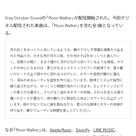
Grey October Soundの「Moon Walker」が配信開始された。今回デジ
タル配信された楽曲は、「Moon Walker」を含む全1曲となってい
る。
月の近くをゆっくりと歩いているような、静かで少し不思議な情景から生ま
れた作品です。大きな月が浮かぶ夜、その光のそばをゆっくりと進んでい
く。足取りは軽く、まるで僅かに浮かびながら歩いているような感覚。サウ
ンドの中心となるのは、柔らかなエレクトリックピアノの旋律です。落ち着
いたビートの上で穏やかに流れるメロディに、ギターの音色が静かに重な
り、深みのあるムーディな空気を作り出しています。旋律とリズムが自然に
繰り返されながら、ゆっくりと時間が流れていきます。エレクトリックピア
ノの柔らかな響きと、さりげなく加わるギターの余韻。それらを支える落ち
着いたビートが重なり、夜の静けさに馴染む心地よいサウンドに仕上がって
います。穏やかなリズムに身を委ねながら、柔らかな旋律とギターの余韻が
作り出す、静かでムーディな時間を楽しんでください。
なお「
Moon Walker
」は、
Apple Music
、
Spotify
、
LINE MUSIC
、