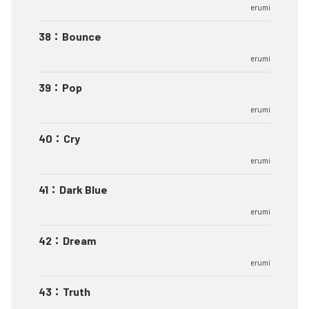
erumi
38
：
Bounce
erumi
39
：
Pop
erumi
40
：
Cry
erumi
41
：
Dark Blue
erumi
42
：
Dream
erumi
43
：
Truth